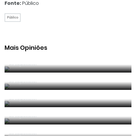
Fonte:
Público
Público
Mais Opiniões
Guerra, Glória e Honra
Por
Jorge Faustino
Reconhecer os erros
Por
Jorge Faustino
Competência e boa sorte
Por
Jorge Faustino
Era penálti sim
Por
Jorge Faustino
Um “não caso” de arbitragem
Por
Jorge Faustino