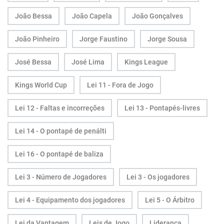
João Bessa
João Capela
João Gonçalves
João Pinheiro
Jorge Faustino
Jorge Sousa
José Bessa
José Lima
Kings League
Kings World Cup
Lei 11 - Fora de Jogo
Lei 12 - Faltas e incorreções
Lei 13 - Pontapés-livres
Lei 14 - O pontapé de penálti
Lei 16 - O pontapé de baliza
Lei 3 - Número de Jogadores
Lei 3 - Os jogadores
Lei 4 - Equipamento dos jogadores
Lei 5 - O Árbitro
Lei da Vantagem
Leis de Jogo
Liderança