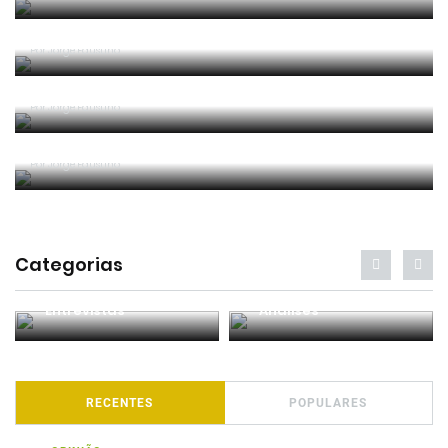
Entre os melhores do mundo
Por
Jorge Faustino
Critério e observação
Por
Jorge Faustino
Forma vs Conteúdo
Por
Jorge Faustino
Categorias
Entrevistas
Análises
RECENTES
POPULARES