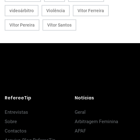
videoárbitro
Violência
Vitor Ferreira
Vítor Pereira
Vítor Santos
RefereeTip
Notícias
Entrevistas
Geral
Sobre
Arbitragem Feminina
Contactos
APAF