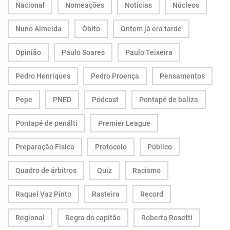
Nacional
Nomeações
Notícias
Núcleos
Nuno Almeida
Óbito
Ontem já era tarde
Opinião
Paulo Soares
Paulo Teixeira
Pedro Henriques
Pedro Proença
Pensamentos
Pepe
PNED
Podcast
Pontapé de baliza
Pontapé de penálti
Premier League
Preparação Física
Protocolo
Público
Quadro de árbitros
Quiz
Racismo
Raquel Vaz Pinto
Rasteira
Record
Regional
Regra do capitão
Roberto Rosetti