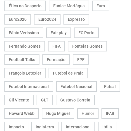
Ética no Desporto
Eunice Mortágua
Euro
Euro2020
Euro2024
Expresso
Fábio Veríssimo
Fair play
FC Porto
Fernando Gomes
FIFA
Fontelas Gomes
Football Talks
Formação
FPF
François Letexier
Futebol de Praia
Futebol Internacional
Futebol Nacional
Futsal
Gil Vicente
GLT
Gustavo Correia
Howard Webb
Hugo Miguel
Humor
IFAB
Impacto
Inglaterra
Internacional
Itália