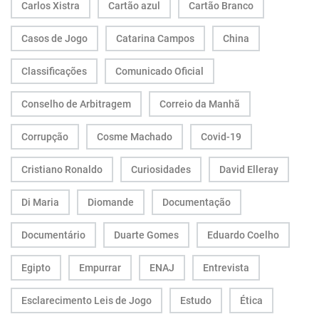
Carlos Xistra
Cartão azul
Cartão Branco
Casos de Jogo
Catarina Campos
China
Classificações
Comunicado Oficial
Conselho de Arbitragem
Correio da Manhã
Corrupção
Cosme Machado
Covid-19
Cristiano Ronaldo
Curiosidades
David Elleray
Di Maria
Diomande
Documentação
Documentário
Duarte Gomes
Eduardo Coelho
Egipto
Empurrar
ENAJ
Entrevista
Esclarecimento Leis de Jogo
Estudo
Ética