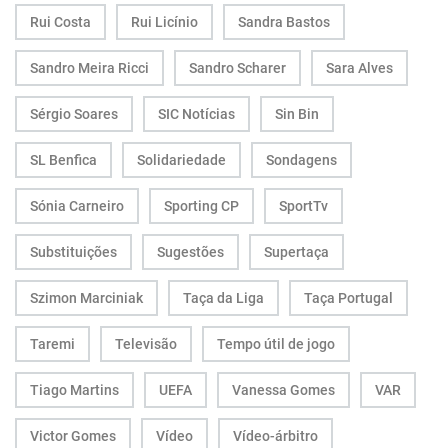
Rui Costa
Rui Licínio
Sandra Bastos
Sandro Meira Ricci
Sandro Scharer
Sara Alves
Sérgio Soares
SIC Notícias
Sin Bin
SL Benfica
Solidariedade
Sondagens
Sónia Carneiro
Sporting CP
SportTv
Substituições
Sugestões
Supertaça
Szimon Marciniak
Taça da Liga
Taça Portugal
Taremi
Televisão
Tempo útil de jogo
Tiago Martins
UEFA
Vanessa Gomes
VAR
Victor Gomes
Vídeo
Vídeo-árbitro