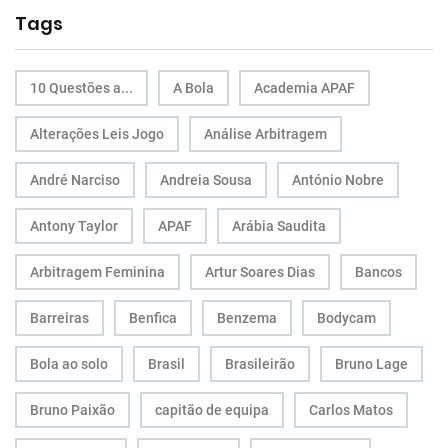
Tags
10 Questões a...
A Bola
Academia APAF
Alterações Leis Jogo
Análise Arbitragem
André Narciso
Andreia Sousa
António Nobre
Antony Taylor
APAF
Arábia Saudita
Arbitragem Feminina
Artur Soares Dias
Bancos
Barreiras
Benfica
Benzema
Bodycam
Bola ao solo
Brasil
Brasileirão
Bruno Lage
Bruno Paixão
capitão de equipa
Carlos Matos