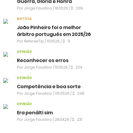
Guerra, Glória e Honra
Por
Jorge Faustino
/ 18.05.26 /
209
NOTÍCIA
João Pinheiro foi o melhor
árbitro português em 2025/26
Por RefereeTip / 13.05.26 /
9
OPINIÃO
Reconhecer os erros
Por
Jorge Faustino
/ 13.05.26 /
224
OPINIÃO
Competência e boa sorte
Por
Jorge Faustino
/ 05.05.26 /
248
OPINIÃO
Era penálti sim
Por
Jorge Faustino
/ 28.04.26 /
231