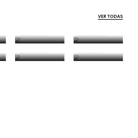
VER TODAS
Competência e
boa sorte
Era penálti sim
Por
Jorge Faustino
Por
Jorge Faustino
Critério e
Forma vs
observação
Conteúdo
Por
Jorge Faustino
Por
Jorge Faustino