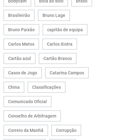
Bodycam
Bola ao solo
Brasil
Brasileirão
Bruno Lage
Bruno Paixão
capitão de equipa
Carlos Matos
Carlos Xistra
Cartão azul
Cartão Branco
Casos de Jogo
Catarina Campos
China
Classificações
Comunicado Oficial
Conselho de Arbitragem
Correio da Manhã
Corrupção