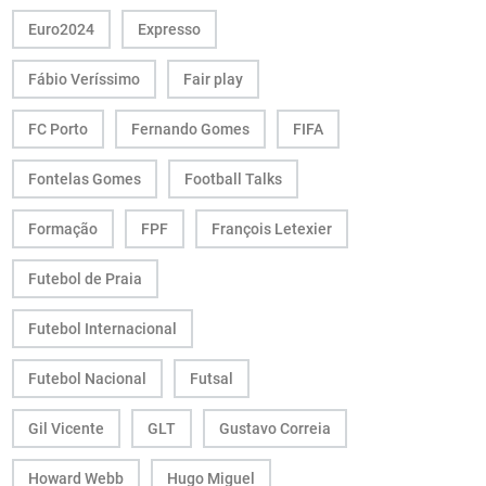
Euro2024
Expresso
Fábio Veríssimo
Fair play
FC Porto
Fernando Gomes
FIFA
Fontelas Gomes
Football Talks
Formação
FPF
François Letexier
Futebol de Praia
Futebol Internacional
Futebol Nacional
Futsal
Gil Vicente
GLT
Gustavo Correia
Howard Webb
Hugo Miguel