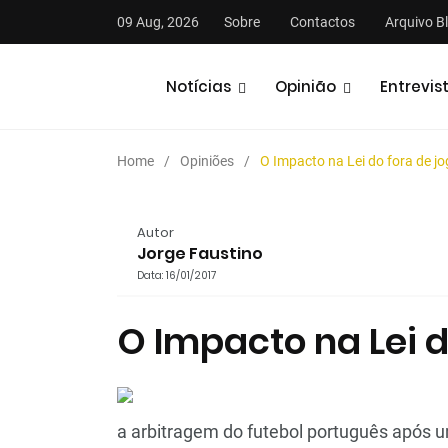
09 Aug, 2026
Sobre
Contactos
Arquivo B
Notícias
Opinião
Entrevis
Home
Opiniões
O Impacto na Lei do fora de j
Autor
Jorge Faustino
Data: 16/01/2017
stas
Análises
Podcasts
O Impacto na Lei d
a arbitragem do futebol português após