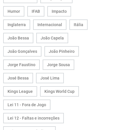
Humor
IFAB
Impacto
Inglaterra
Internacional
Itália
João Bessa
João Capela
João Gonçalves
João Pinheiro
Jorge Faustino
Jorge Sousa
José Bessa
José Lima
Kings League
Kings World Cup
Lei 11 - Fora de Jogo
Lei 12 - Faltas e incorreções