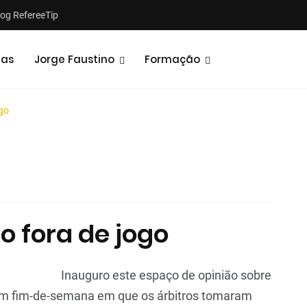
log RefereeTip
tas
Jorge Faustino
Formação
ogo
Notícias
Opiniões
o fora de jogo
Inauguro este espaço de opinião sobre
 um fim-de-semana em que os árbitros tomaram