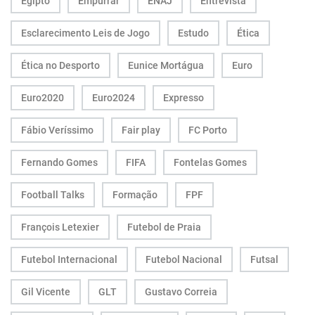
Egipto
Empurrar
ENAJ
Entrevista
Esclarecimento Leis de Jogo
Estudo
Ética
Ética no Desporto
Eunice Mortágua
Euro
Euro2020
Euro2024
Expresso
Fábio Veríssimo
Fair play
FC Porto
Fernando Gomes
FIFA
Fontelas Gomes
Football Talks
Formação
FPF
François Letexier
Futebol de Praia
Futebol Internacional
Futebol Nacional
Futsal
Gil Vicente
GLT
Gustavo Correia