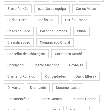
Bruno Paixão
capitão de equipa
Carlos Matos
Carlos Xistra
Cartão azul
Cartão Branco
Casos de Jogo
Catarina Campos
China
Classificações
Comunicado Oficial
Conselho de Arbitragem
Correio da Manhã
Corrupção
Cosme Machado
Covid-19
Cristiano Ronaldo
Curiosidades
David Elleray
Di Maria
Diomande
Documentação
Documentário
Duarte Gomes
Eduardo Coelho