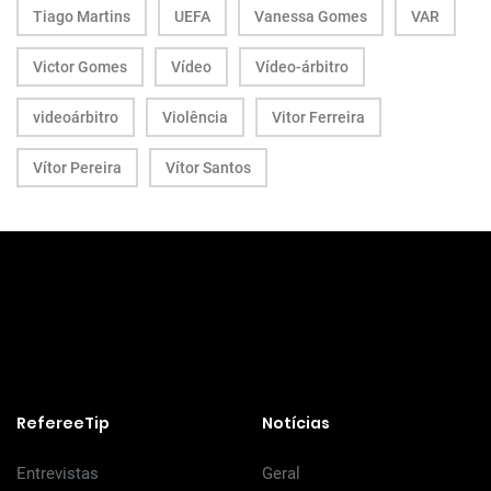
Tiago Martins
UEFA
Vanessa Gomes
VAR
Victor Gomes
Vídeo
Vídeo-árbitro
videoárbitro
Violência
Vitor Ferreira
Vítor Pereira
Vítor Santos
RefereeTip
Notícias
Entrevistas
Geral