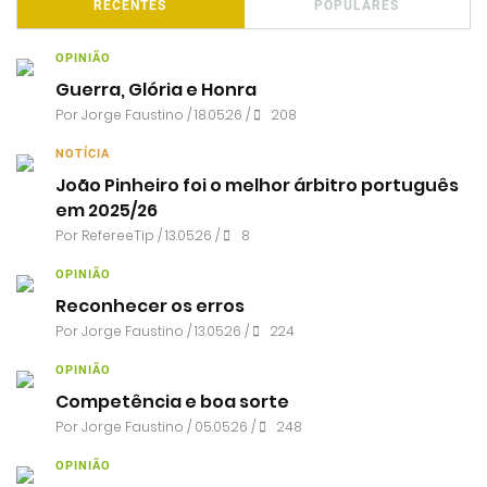
RECENTES
POPULARES
OPINIÃO
Guerra, Glória e Honra
Por
Jorge Faustino
/ 18.05.26 /
208
NOTÍCIA
João Pinheiro foi o melhor árbitro português
em 2025/26
Por RefereeTip / 13.05.26 /
8
OPINIÃO
Reconhecer os erros
Por
Jorge Faustino
/ 13.05.26 /
224
OPINIÃO
Competência e boa sorte
Por
Jorge Faustino
/ 05.05.26 /
248
OPINIÃO