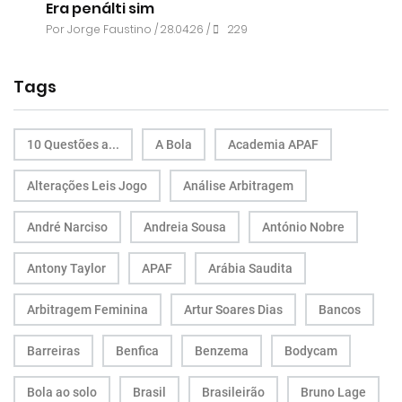
Era penálti sim
Por
Jorge Faustino
/ 28.04.26 /
229
Tags
10 Questões a...
A Bola
Academia APAF
Alterações Leis Jogo
Análise Arbitragem
André Narciso
Andreia Sousa
António Nobre
Antony Taylor
APAF
Arábia Saudita
Arbitragem Feminina
Artur Soares Dias
Bancos
Barreiras
Benfica
Benzema
Bodycam
Bola ao solo
Brasil
Brasileirão
Bruno Lage