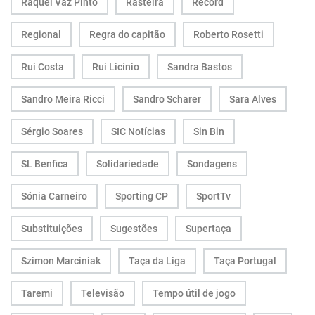
Raquel Vaz Pinto
Rasteira
Record
Regional
Regra do capitão
Roberto Rosetti
Rui Costa
Rui Licínio
Sandra Bastos
Sandro Meira Ricci
Sandro Scharer
Sara Alves
Sérgio Soares
SIC Notícias
Sin Bin
SL Benfica
Solidariedade
Sondagens
Sónia Carneiro
Sporting CP
SportTv
Substituições
Sugestões
Supertaça
Szimon Marciniak
Taça da Liga
Taça Portugal
Taremi
Televisão
Tempo útil de jogo