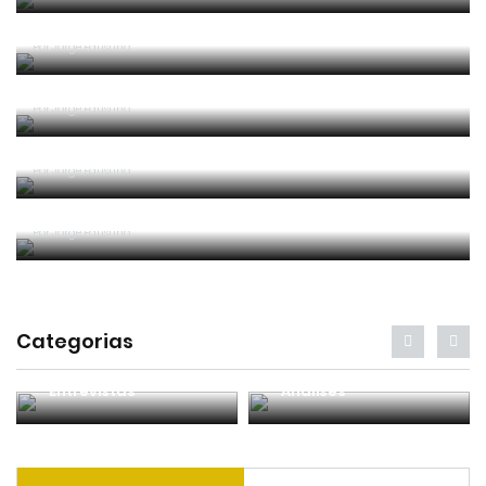
Um “não caso” de arbitragem
Por
Jorge Faustino
Entre os melhores do mundo
Por
Jorge Faustino
Critério e observação
Por
Jorge Faustino
Forma vs Conteúdo
Por
Jorge Faustino
Categorias
Entrevistas
Análises