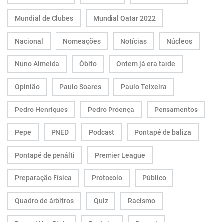
Mundial de Clubes
Mundial Qatar 2022
Nacional
Nomeações
Notícias
Núcleos
Nuno Almeida
Óbito
Ontem já era tarde
Opinião
Paulo Soares
Paulo Teixeira
Pedro Henriques
Pedro Proença
Pensamentos
Pepe
PNED
Podcast
Pontapé de baliza
Pontapé de penálti
Premier League
Preparação Física
Protocolo
Público
Quadro de árbitros
Quiz
Racismo