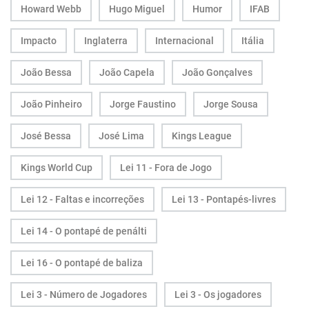
Howard Webb
Hugo Miguel
Humor
IFAB
Impacto
Inglaterra
Internacional
Itália
João Bessa
João Capela
João Gonçalves
João Pinheiro
Jorge Faustino
Jorge Sousa
José Bessa
José Lima
Kings League
Kings World Cup
Lei 11 - Fora de Jogo
Lei 12 - Faltas e incorreções
Lei 13 - Pontapés-livres
Lei 14 - O pontapé de penálti
Lei 16 - O pontapé de baliza
Lei 3 - Número de Jogadores
Lei 3 - Os jogadores