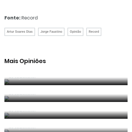
Fonte:
Record
Artur Soares Dias
Jorge Faustino
Opinião
Record
Mais Opiniões
Guerra, Glória e Honra
Por
Jorge Faustino
Reconhecer os erros
Por
Jorge Faustino
Competência e boa sorte
Por
Jorge Faustino
Era penálti sim
Por
Jorge Faustino