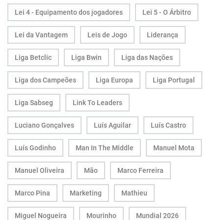
Lei 4 - Equipamento dos jogadores
Lei 5 - O Árbitro
Lei da Vantagem
Leis de Jogo
Liderança
Liga Betclic
Liga Bwin
Liga das Nações
Liga dos Campeões
Liga Europa
Liga Portugal
Liga Sabseg
Link To Leaders
Luciano Gonçalves
Luís Aguilar
Luís Castro
Luís Godinho
Man In The Middle
Manuel Mota
Manuel Oliveira
Mão
Marco Ferreira
Marco Pina
Marketing
Mathieu
Miguel Nogueira
Mourinho
Mundial 2026