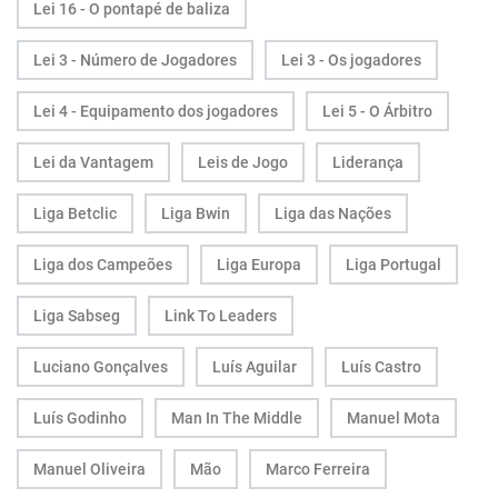
Lei 16 - O pontapé de baliza
Lei 3 - Número de Jogadores
Lei 3 - Os jogadores
Lei 4 - Equipamento dos jogadores
Lei 5 - O Árbitro
Lei da Vantagem
Leis de Jogo
Liderança
Liga Betclic
Liga Bwin
Liga das Nações
Liga dos Campeões
Liga Europa
Liga Portugal
Liga Sabseg
Link To Leaders
Luciano Gonçalves
Luís Aguilar
Luís Castro
Luís Godinho
Man In The Middle
Manuel Mota
Manuel Oliveira
Mão
Marco Ferreira