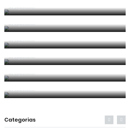
Competência e boa sorte
Por
Jorge Faustino
Era penálti sim
Por
Jorge Faustino
Um “não caso” de arbitragem
Por
Jorge Faustino
Entre os melhores do mundo
Por
Jorge Faustino
Critério e observação
Por
Jorge Faustino
Forma vs Conteúdo
Por
Jorge Faustino
Categorias