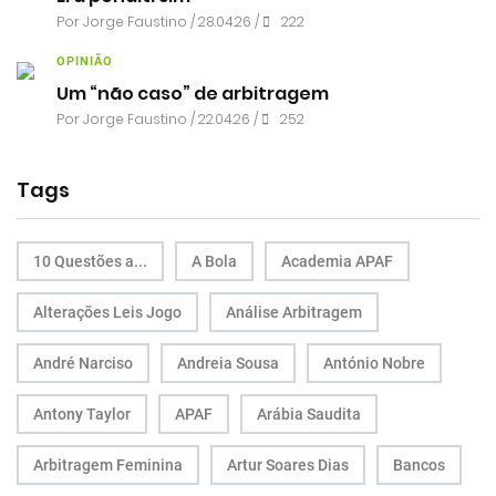
Por
Jorge Faustino
/ 28.04.26 /
222
OPINIÃO
Um “não caso” de arbitragem
Por
Jorge Faustino
/ 22.04.26 /
252
Tags
10 Questões a...
A Bola
Academia APAF
Alterações Leis Jogo
Análise Arbitragem
André Narciso
Andreia Sousa
António Nobre
Antony Taylor
APAF
Arábia Saudita
Arbitragem Feminina
Artur Soares Dias
Bancos