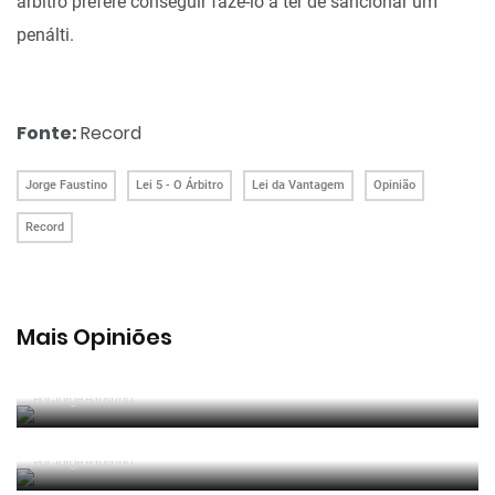
árbitro prefere conseguir fazê-lo a ter de sancionar um
penálti.
Fonte:
Record
Jorge Faustino
Lei 5 - O Árbitro
Lei da Vantagem
Opinião
Record
Mais Opiniões
Guerra, Glória e Honra
Por
Jorge Faustino
Reconhecer os erros
Por
Jorge Faustino