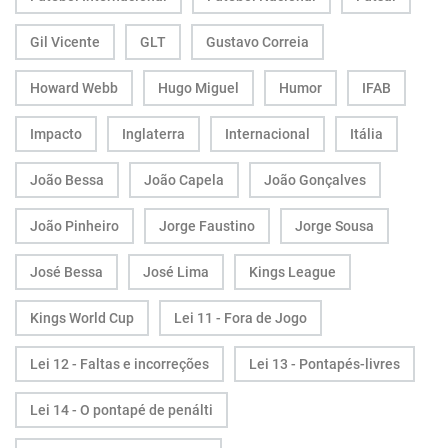
Gil Vicente
GLT
Gustavo Correia
Howard Webb
Hugo Miguel
Humor
IFAB
Impacto
Inglaterra
Internacional
Itália
João Bessa
João Capela
João Gonçalves
João Pinheiro
Jorge Faustino
Jorge Sousa
José Bessa
José Lima
Kings League
Kings World Cup
Lei 11 - Fora de Jogo
Lei 12 - Faltas e incorreções
Lei 13 - Pontapés-livres
Lei 14 - O pontapé de penálti