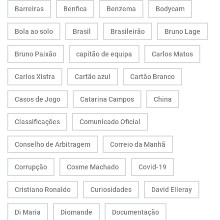
Barreiras
Benfica
Benzema
Bodycam
Bola ao solo
Brasil
Brasileirão
Bruno Lage
Bruno Paixão
capitão de equipa
Carlos Matos
Carlos Xistra
Cartão azul
Cartão Branco
Casos de Jogo
Catarina Campos
China
Classificações
Comunicado Oficial
Conselho de Arbitragem
Correio da Manhã
Corrupção
Cosme Machado
Covid-19
Cristiano Ronaldo
Curiosidades
David Elleray
Di Maria
Diomande
Documentação