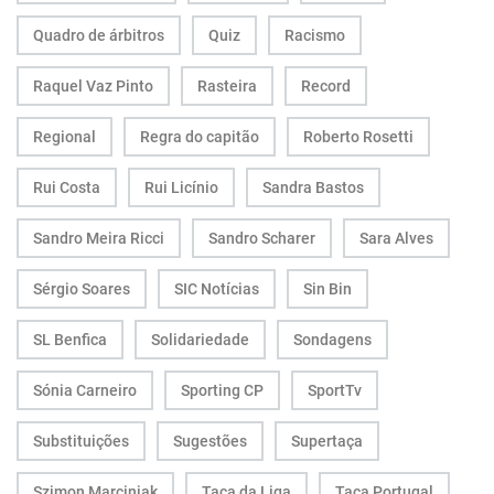
Quadro de árbitros
Quiz
Racismo
Raquel Vaz Pinto
Rasteira
Record
Regional
Regra do capitão
Roberto Rosetti
Rui Costa
Rui Licínio
Sandra Bastos
Sandro Meira Ricci
Sandro Scharer
Sara Alves
Sérgio Soares
SIC Notícias
Sin Bin
SL Benfica
Solidariedade
Sondagens
Sónia Carneiro
Sporting CP
SportTv
Substituições
Sugestões
Supertaça
Szimon Marciniak
Taça da Liga
Taça Portugal