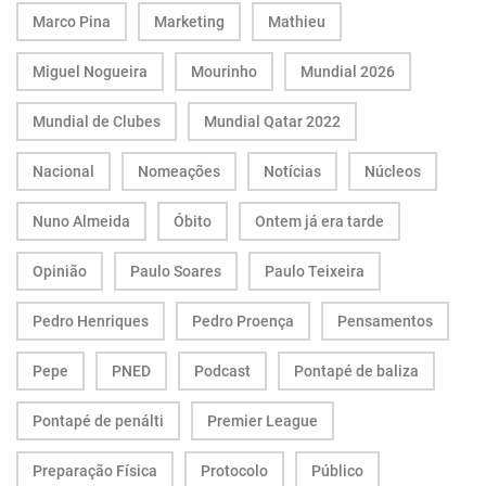
Marco Pina
Marketing
Mathieu
Miguel Nogueira
Mourinho
Mundial 2026
Mundial de Clubes
Mundial Qatar 2022
Nacional
Nomeações
Notícias
Núcleos
Nuno Almeida
Óbito
Ontem já era tarde
Opinião
Paulo Soares
Paulo Teixeira
Pedro Henriques
Pedro Proença
Pensamentos
Pepe
PNED
Podcast
Pontapé de baliza
Pontapé de penálti
Premier League
Preparação Física
Protocolo
Público