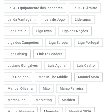
Lei 4 - Equipamento dos jogadores
Lei 5 - O Árbitro
Lei da Vantagem
Leis de Jogo
Liderança
Liga Betclic
Liga Bwin
Liga das Nações
Liga dos Campeões
Liga Europa
Liga Portugal
Liga Sabseg
Link To Leaders
Luciano Gonçalves
Luís Aguilar
Luís Castro
Luís Godinho
Man In The Middle
Manuel Mota
Manuel Oliveira
Mão
Marco Ferreira
Marco Pina
Marketing
Mathieu
Miguel Nogueira
Mourinho
Mundial 2026