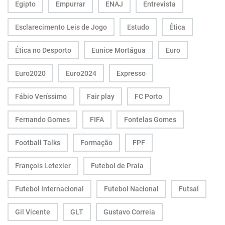
Egipto
Empurrar
ENAJ
Entrevista
Esclarecimento Leis de Jogo
Estudo
Ética
Ética no Desporto
Eunice Mortágua
Euro
Euro2020
Euro2024
Expresso
Fábio Veríssimo
Fair play
FC Porto
Fernando Gomes
FIFA
Fontelas Gomes
Football Talks
Formação
FPF
François Letexier
Futebol de Praia
Futebol Internacional
Futebol Nacional
Futsal
Gil Vicente
GLT
Gustavo Correia