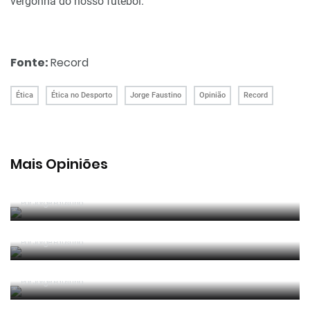
vergonha do nosso futebol.
Fonte:
Record
Ética
Ética no Desporto
Jorge Faustino
Opinião
Record
Mais Opiniões
Guerra, Glória e Honra
Por
Jorge Faustino
Reconhecer os erros
Por
Jorge Faustino
Competência e boa sorte
Por
Jorge Faustino