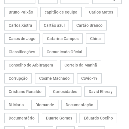
Bruno Paixão
capitão de equipa
Carlos Matos
Carlos Xistra
Cartão azul
Cartão Branco
Casos de Jogo
Catarina Campos
China
Classificações
Comunicado Oficial
Conselho de Arbitragem
Correio da Manhã
Corrupção
Cosme Machado
Covid-19
Cristiano Ronaldo
Curiosidades
David Elleray
Di Maria
Diomande
Documentação
Documentário
Duarte Gomes
Eduardo Coelho