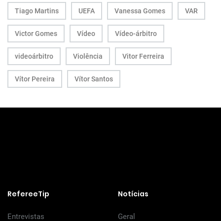
Tiago Martins
UEFA
Vanessa Gomes
VAR
Victor Gomes
Vídeo
Vídeo-árbitro
videoárbitro
Violência
Vitor Ferreira
Vítor Pereira
Vítor Santos
RefereeTip
Notícias
Entrevistas
Geral