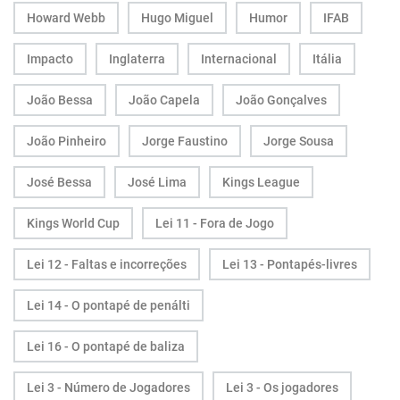
Howard Webb
Hugo Miguel
Humor
IFAB
Impacto
Inglaterra
Internacional
Itália
João Bessa
João Capela
João Gonçalves
João Pinheiro
Jorge Faustino
Jorge Sousa
José Bessa
José Lima
Kings League
Kings World Cup
Lei 11 - Fora de Jogo
Lei 12 - Faltas e incorreções
Lei 13 - Pontapés-livres
Lei 14 - O pontapé de penálti
Lei 16 - O pontapé de baliza
Lei 3 - Número de Jogadores
Lei 3 - Os jogadores