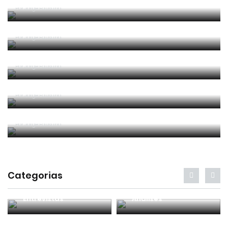
Era penálti sim
Por
Jorge Faustino
Um “não caso” de arbitragem
Por
Jorge Faustino
Entre os melhores do mundo
Por
Jorge Faustino
Critério e observação
Por
Jorge Faustino
Forma vs Conteúdo
Por
Jorge Faustino
Categorias
Entrevistas
Análises