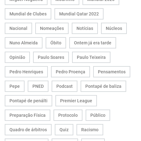
Mundial de Clubes
Mundial Qatar 2022
Nacional
Nomeações
Notícias
Núcleos
Nuno Almeida
Óbito
Ontem já era tarde
Opinião
Paulo Soares
Paulo Teixeira
Pedro Henriques
Pedro Proença
Pensamentos
Pepe
PNED
Podcast
Pontapé de baliza
Pontapé de penálti
Premier League
Preparação Física
Protocolo
Público
Quadro de árbitros
Quiz
Racismo