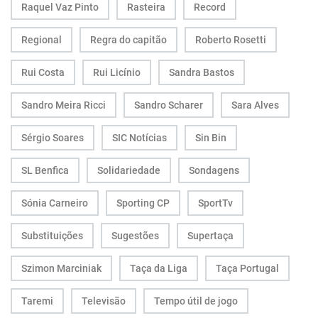
Raquel Vaz Pinto
Rasteira
Record
Regional
Regra do capitão
Roberto Rosetti
Rui Costa
Rui Licínio
Sandra Bastos
Sandro Meira Ricci
Sandro Scharer
Sara Alves
Sérgio Soares
SIC Notícias
Sin Bin
SL Benfica
Solidariedade
Sondagens
Sónia Carneiro
Sporting CP
SportTv
Substituições
Sugestões
Supertaça
Szimon Marciniak
Taça da Liga
Taça Portugal
Taremi
Televisão
Tempo útil de jogo