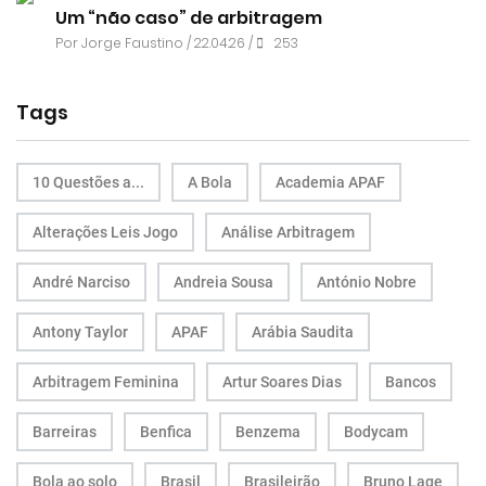
Um “não caso” de arbitragem
Por
Jorge Faustino
/ 22.04.26 /
253
Tags
10 Questões a...
A Bola
Academia APAF
Alterações Leis Jogo
Análise Arbitragem
André Narciso
Andreia Sousa
António Nobre
Antony Taylor
APAF
Arábia Saudita
Arbitragem Feminina
Artur Soares Dias
Bancos
Barreiras
Benfica
Benzema
Bodycam
Bola ao solo
Brasil
Brasileirão
Bruno Lage