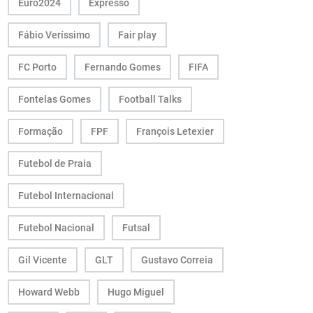
Euro2024
Expresso
Fábio Veríssimo
Fair play
FC Porto
Fernando Gomes
FIFA
Fontelas Gomes
Football Talks
Formação
FPF
François Letexier
Futebol de Praia
Futebol Internacional
Futebol Nacional
Futsal
Gil Vicente
GLT
Gustavo Correia
Howard Webb
Hugo Miguel