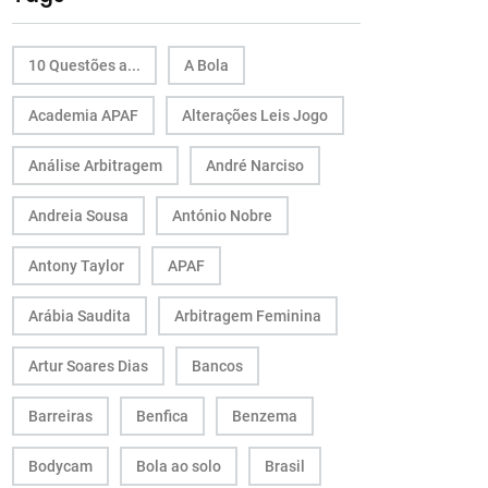
10 Questões a...
A Bola
Academia APAF
Alterações Leis Jogo
Análise Arbitragem
André Narciso
Andreia Sousa
António Nobre
Antony Taylor
APAF
Arábia Saudita
Arbitragem Feminina
Artur Soares Dias
Bancos
Barreiras
Benfica
Benzema
Bodycam
Bola ao solo
Brasil