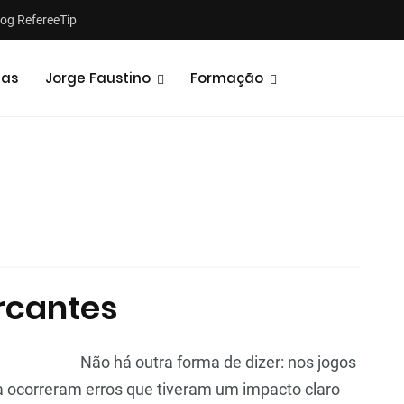
log RefereeTip
tas
Jorge Faustino
Formação
Notícias
Opiniões
rcantes
Não há outra forma de dizer: nos jogos
a ocorreram erros que tiveram um impacto claro