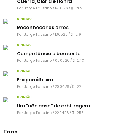
Guerra, Glória e Honra
Por
Jorge Faustino
/ 18.05.26 /
202
OPINIÃO
Reconhecer os erros
Por
Jorge Faustino
/ 13.05.26 /
219
OPINIÃO
Competência e boa sorte
Por
Jorge Faustino
/ 05.05.26 /
243
OPINIÃO
Era penálti sim
Por
Jorge Faustino
/ 28.04.26 /
225
OPINIÃO
Um “não caso” de arbitragem
Por
Jorge Faustino
/ 22.04.26 /
256
Tags