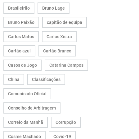
Brasileirão
Bruno Lage
Bruno Paixão
capitão de equipa
Carlos Matos
Carlos Xistra
Cartão azul
Cartão Branco
Casos de Jogo
Catarina Campos
China
Classificações
Comunicado Oficial
Conselho de Arbitragem
Correio da Manhã
Corrupção
Cosme Machado
Covid-19