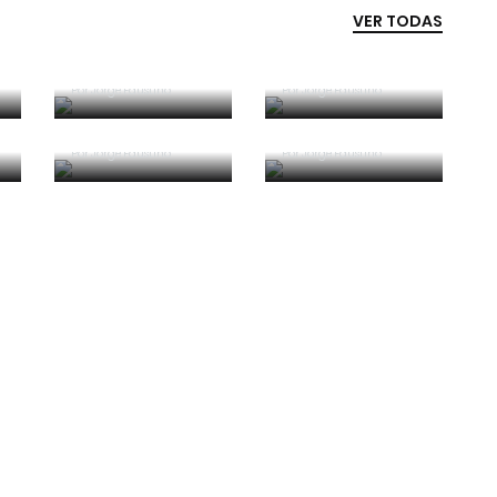
VER TODAS
Competência e
boa sorte
Era penálti sim
Por
Jorge Faustino
Por
Jorge Faustino
Critério e
Forma vs
observação
Conteúdo
Por
Jorge Faustino
Por
Jorge Faustino