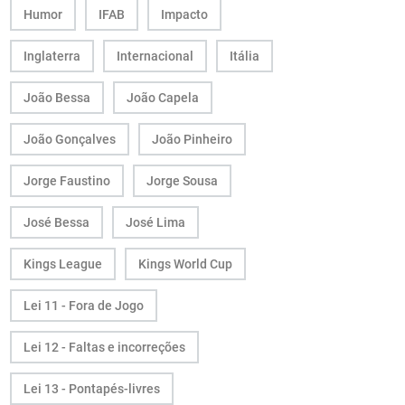
Humor
IFAB
Impacto
Inglaterra
Internacional
Itália
João Bessa
João Capela
João Gonçalves
João Pinheiro
Jorge Faustino
Jorge Sousa
José Bessa
José Lima
Kings League
Kings World Cup
Lei 11 - Fora de Jogo
Lei 12 - Faltas e incorreções
Lei 13 - Pontapés-livres