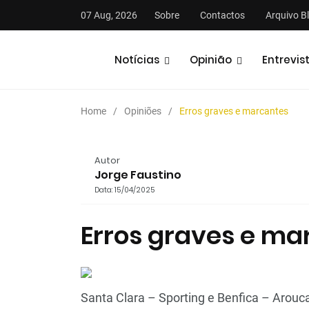
07 Aug, 2026
Sobre
Contactos
Arquivo B
Notícias
Opinião
Entrevis
Home
Opiniões
Erros graves e marcantes
Autor
Jorge Faustino
Data: 15/04/2025
stas
Análises
Podcasts
Erros graves e ma
Santa Clara – Sporting e Benfica – Arouc