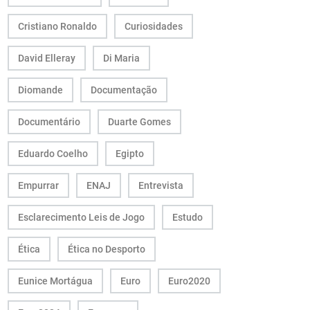
Cristiano Ronaldo
Curiosidades
David Elleray
Di Maria
Diomande
Documentação
Documentário
Duarte Gomes
Eduardo Coelho
Egipto
Empurrar
ENAJ
Entrevista
Esclarecimento Leis de Jogo
Estudo
Ética
Ética no Desporto
Eunice Mortágua
Euro
Euro2020