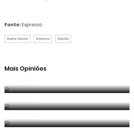
Fonte:
Expresso
Duarte Gomes
Expresso
Opinião
Mais Opiniões
Guerra, Glória e Honra
Por
Jorge Faustino
Reconhecer os erros
Por
Jorge Faustino
Competência e boa sorte
Por
Jorge Faustino
Era penálti sim