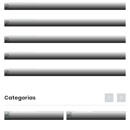
Por
Jorge Faustino
Um “não caso” de arbitragem
Por
Jorge Faustino
Entre os melhores do mundo
Por
Jorge Faustino
Critério e observação
Por
Jorge Faustino
Forma vs Conteúdo
Por
Jorge Faustino
Categorias
Entrevistas
Análises