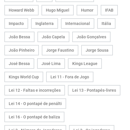
Howard Webb
Hugo Miguel
Humor
IFAB
Impacto
Inglaterra
Internacional
Itália
João Bessa
João Capela
João Gonçalves
João Pinheiro
Jorge Faustino
Jorge Sousa
José Bessa
José Lima
Kings League
Kings World Cup
Lei 11 - Fora de Jogo
Lei 12 - Faltas e incorreções
Lei 13 - Pontapés-livres
Lei 14 - O pontapé de penálti
Lei 16 - O pontapé de baliza