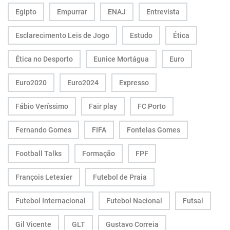
Egipto
Empurrar
ENAJ
Entrevista
Esclarecimento Leis de Jogo
Estudo
Ética
Ética no Desporto
Eunice Mortágua
Euro
Euro2020
Euro2024
Expresso
Fábio Veríssimo
Fair play
FC Porto
Fernando Gomes
FIFA
Fontelas Gomes
Football Talks
Formação
FPF
François Letexier
Futebol de Praia
Futebol Internacional
Futebol Nacional
Futsal
Gil Vicente
GLT
Gustavo Correia