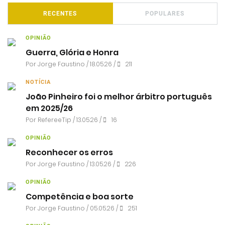
RECENTES
POPULARES
OPINIÃO
Guerra, Glória e Honra
Por
Jorge Faustino
/ 18.05.26 /
211
NOTÍCIA
João Pinheiro foi o melhor árbitro português
em 2025/26
Por RefereeTip / 13.05.26 /
16
OPINIÃO
Reconhecer os erros
Por
Jorge Faustino
/ 13.05.26 /
226
OPINIÃO
Competência e boa sorte
Por
Jorge Faustino
/ 05.05.26 /
251