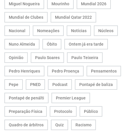
Miguel Nogueira
Mourinho
Mundial 2026
Mundial de Clubes
Mundial Qatar 2022
Nacional
Nomeações
Notícias
Núcleos
Nuno Almeida
Óbito
Ontem já era tarde
Opinião
Paulo Soares
Paulo Teixeira
Pedro Henriques
Pedro Proença
Pensamentos
Pepe
PNED
Podcast
Pontapé de baliza
Pontapé de penálti
Premier League
Preparação Física
Protocolo
Público
Quadro de árbitros
Quiz
Racismo