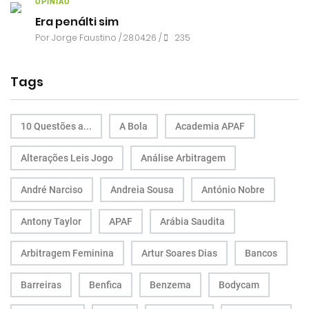
OPINIÃO
Era penálti sim
Por
Jorge Faustino
/ 28.04.26 /
235
Tags
10 Questões a...
A Bola
Academia APAF
Alterações Leis Jogo
Análise Arbitragem
André Narciso
Andreia Sousa
António Nobre
Antony Taylor
APAF
Arábia Saudita
Arbitragem Feminina
Artur Soares Dias
Bancos
Barreiras
Benfica
Benzema
Bodycam