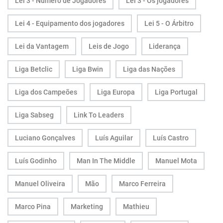
Lei 3 - Número de Jogadores
Lei 3 - Os jogadores
Lei 4 - Equipamento dos jogadores
Lei 5 - O Árbitro
Lei da Vantagem
Leis de Jogo
Liderança
Liga Betclic
Liga Bwin
Liga das Nações
Liga dos Campeões
Liga Europa
Liga Portugal
Liga Sabseg
Link To Leaders
Luciano Gonçalves
Luís Aguilar
Luís Castro
Luís Godinho
Man In The Middle
Manuel Mota
Manuel Oliveira
Mão
Marco Ferreira
Marco Pina
Marketing
Mathieu