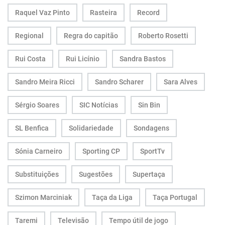
Raquel Vaz Pinto
Rasteira
Record
Regional
Regra do capitão
Roberto Rosetti
Rui Costa
Rui Licínio
Sandra Bastos
Sandro Meira Ricci
Sandro Scharer
Sara Alves
Sérgio Soares
SIC Notícias
Sin Bin
SL Benfica
Solidariedade
Sondagens
Sónia Carneiro
Sporting CP
SportTv
Substituições
Sugestões
Supertaça
Szimon Marciniak
Taça da Liga
Taça Portugal
Taremi
Televisão
Tempo útil de jogo