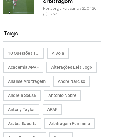
arbitragem
Por
Jorge Faustino
/ 22.04.26
/
253
Tags
10 Questões a...
A Bola
Academia APAF
Alterações Leis Jogo
Análise Arbitragem
André Narciso
Andreia Sousa
António Nobre
Antony Taylor
APAF
Arábia Saudita
Arbitragem Feminina