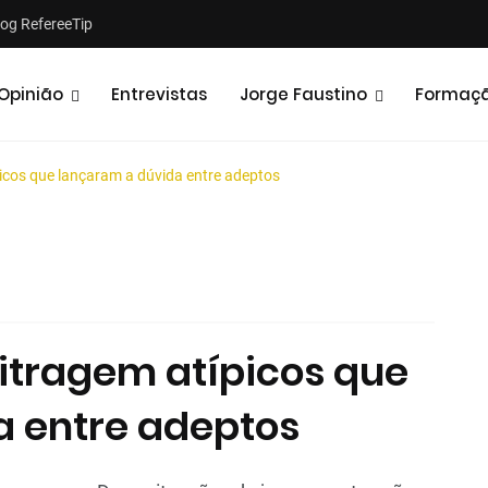
log RefereeTip
Opinião
Entrevistas
Jorge Faustino
Formaç
picos que lançaram a dúvida entre adeptos
Notícias
Opiniões
bitragem atípicos que
a entre adeptos