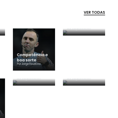
VER TODAS
Era penálti sim
Por
Jorge Faustino
Competência e
boa sorte
Por
Jorge Faustino
Critério e
Forma vs
observação
Conteúdo
Por
Jorge Faustino
Por
Jorge Faustino