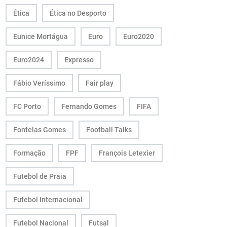
Ética
Ética no Desporto
Eunice Mortágua
Euro
Euro2020
Euro2024
Expresso
Fábio Veríssimo
Fair play
FC Porto
Fernando Gomes
FIFA
Fontelas Gomes
Football Talks
Formação
FPF
François Letexier
Futebol de Praia
Futebol Internacional
Futebol Nacional
Futsal