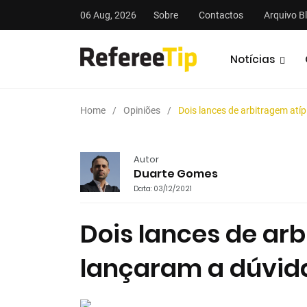
06 Aug, 2026
Sobre
Contactos
Arquivo B
Notícias
Home
Opiniões
Dois lances de arbitragem atí
Autor
Duarte Gomes
Data: 03/12/2021
stas
Análises
Podcasts
Dois lances de ar
lançaram a dúvid