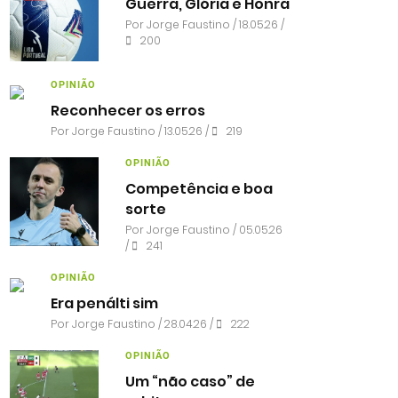
Guerra, Glória e Honra
Por
Jorge Faustino
/ 18.05.26 /
200
OPINIÃO
Reconhecer os erros
Por
Jorge Faustino
/ 13.05.26 /
219
OPINIÃO
Competência e boa
sorte
Por
Jorge Faustino
/ 05.05.26
/
241
OPINIÃO
Era penálti sim
Por
Jorge Faustino
/ 28.04.26 /
222
OPINIÃO
Um “não caso” de