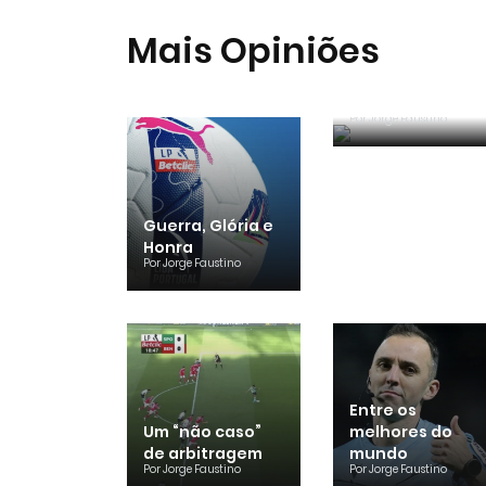
Mais Opiniões
Reconhecer os
erros
Por
Jorge Faustino
Guerra, Glória e
Honra
Por
Jorge Faustino
Entre os
Um “não caso”
melhores do
de arbitragem
mundo
Por
Jorge Faustino
Por
Jorge Faustino