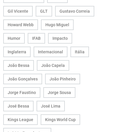
Gil Vicente
GLT
Gustavo Correia
Howard Webb
Hugo Miguel
Humor
IFAB
Impacto
Inglaterra
Internacional
Itália
João Bessa
João Capela
João Gonçalves
João Pinheiro
Jorge Faustino
Jorge Sousa
José Bessa
José Lima
Kings League
Kings World Cup