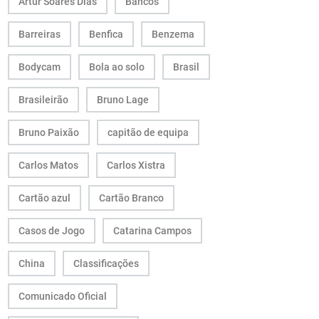
Artur Soares Dias
Bancos
Barreiras
Benfica
Benzema
Bodycam
Bola ao solo
Brasil
Brasileirão
Bruno Lage
Bruno Paixão
capitão de equipa
Carlos Matos
Carlos Xistra
Cartão azul
Cartão Branco
Casos de Jogo
Catarina Campos
China
Classificações
Comunicado Oficial