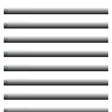
Guerra, Glória e Honra
Por
Jorge Faustino
Reconhecer os erros
Por
Jorge Faustino
Competência e boa sorte
Por
Jorge Faustino
Era penálti sim
Por
Jorge Faustino
Um “não caso” de arbitragem
Por
Jorge Faustino
Entre os melhores do mundo
Por
Jorge Faustino
Critério e observação
Por
Jorge Faustino
Forma vs Conteúdo
Por
Jorge Faustino