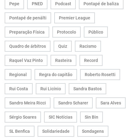
Pepe
PNED
Podcast
Pontapé de baliza
Pontapé de penálti
Premier League
Preparação Física
Protocolo
Público
Quadro de árbitros
Quiz
Racismo
Raquel Vaz Pinto
Rasteira
Record
Regional
Regra do capitão
Roberto Rosetti
Rui Costa
Rui Licínio
Sandra Bastos
Sandro Meira Ricci
Sandro Scharer
Sara Alves
Sérgio Soares
SIC Notícias
Sin Bin
SL Benfica
Solidariedade
Sondagens