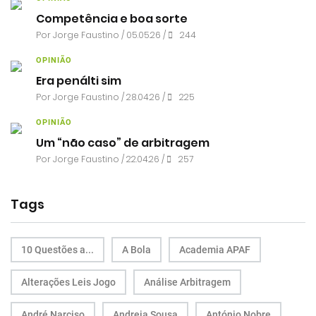
Competência e boa sorte
Por
Jorge Faustino
/ 05.05.26 /
244
OPINIÃO
Era penálti sim
Por
Jorge Faustino
/ 28.04.26 /
225
OPINIÃO
Um “não caso” de arbitragem
Por
Jorge Faustino
/ 22.04.26 /
257
Tags
10 Questões a...
A Bola
Academia APAF
Alterações Leis Jogo
Análise Arbitragem
André Narciso
Andreia Sousa
António Nobre