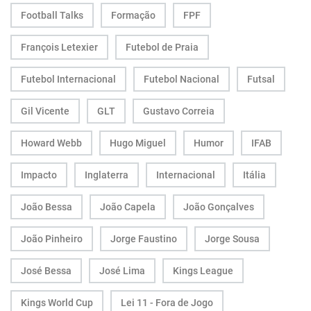
Football Talks
Formação
FPF
François Letexier
Futebol de Praia
Futebol Internacional
Futebol Nacional
Futsal
Gil Vicente
GLT
Gustavo Correia
Howard Webb
Hugo Miguel
Humor
IFAB
Impacto
Inglaterra
Internacional
Itália
João Bessa
João Capela
João Gonçalves
João Pinheiro
Jorge Faustino
Jorge Sousa
José Bessa
José Lima
Kings League
Kings World Cup
Lei 11 - Fora de Jogo