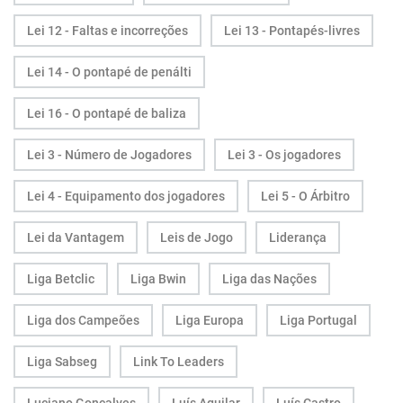
Lei 12 - Faltas e incorreções
Lei 13 - Pontapés-livres
Lei 14 - O pontapé de penálti
Lei 16 - O pontapé de baliza
Lei 3 - Número de Jogadores
Lei 3 - Os jogadores
Lei 4 - Equipamento dos jogadores
Lei 5 - O Árbitro
Lei da Vantagem
Leis de Jogo
Liderança
Liga Betclic
Liga Bwin
Liga das Nações
Liga dos Campeões
Liga Europa
Liga Portugal
Liga Sabseg
Link To Leaders