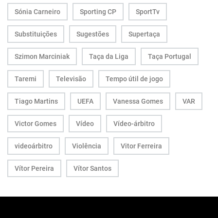
Sónia Carneiro
Sporting CP
SportTv
Substituições
Sugestões
Supertaça
Szimon Marciniak
Taça da Liga
Taça Portugal
Taremi
Televisão
Tempo útil de jogo
Tiago Martins
UEFA
Vanessa Gomes
VAR
Victor Gomes
Vídeo
Vídeo-árbitro
videoárbitro
Violência
Vitor Ferreira
Vítor Pereira
Vítor Santos