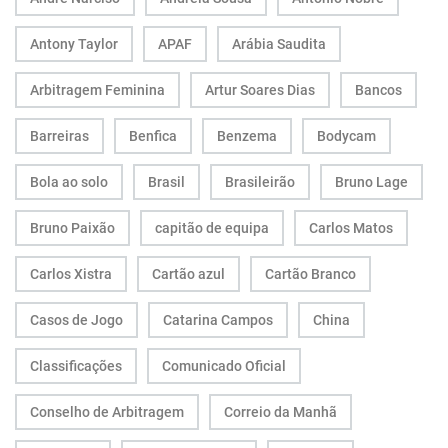
Antony Taylor
APAF
Arábia Saudita
Arbitragem Feminina
Artur Soares Dias
Bancos
Barreiras
Benfica
Benzema
Bodycam
Bola ao solo
Brasil
Brasileirão
Bruno Lage
Bruno Paixão
capitão de equipa
Carlos Matos
Carlos Xistra
Cartão azul
Cartão Branco
Casos de Jogo
Catarina Campos
China
Classificações
Comunicado Oficial
Conselho de Arbitragem
Correio da Manhã