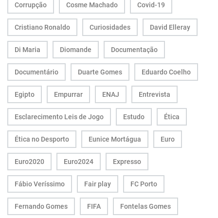
Corrupção
Cosme Machado
Covid-19
Cristiano Ronaldo
Curiosidades
David Elleray
Di Maria
Diomande
Documentação
Documentário
Duarte Gomes
Eduardo Coelho
Egipto
Empurrar
ENAJ
Entrevista
Esclarecimento Leis de Jogo
Estudo
Ética
Ética no Desporto
Eunice Mortágua
Euro
Euro2020
Euro2024
Expresso
Fábio Veríssimo
Fair play
FC Porto
Fernando Gomes
FIFA
Fontelas Gomes