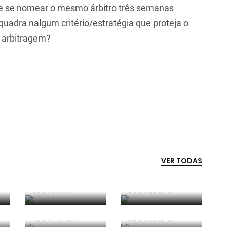
re se nomear o mesmo árbitro três semanas
quadra nalgum critério/estratégia que proteja o
 arbitragem?
VER TODAS
Competência e
boa sorte
Era penálti sim
Por
Jorge Faustino
Por
Jorge Faustino
Critério e
Forma vs
observação
Conteúdo
Por
Jorge Faustino
Por
Jorge Faustino