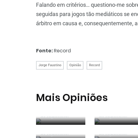
Falando em critérios… questiono-me sob
seguidas para jogos tão mediáticos se en
árbitro em causa e, consequentemente, a
Fonte:
Record
Jorge Faustino
Opinião
Record
Mais Opiniões
Guerra, Glória e
Reconhecer os
Honra
erros
Por
Jorge Faustino
Por
Entre os
Jorge Faustino
Um “não caso”
melhores do
de arbitragem
mundo
Por
Jorge Faustino
Por
Jorge Faustino