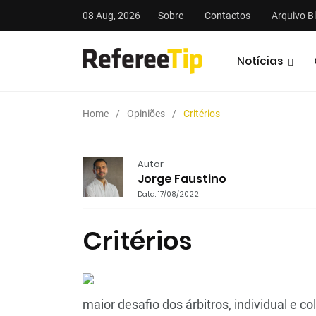
08 Aug, 2026
Sobre
Contactos
Arquivo B
Notícias
Home
Opiniões
Critérios
Autor
Jorge Faustino
Data: 17/08/2022
stas
Análises
Podcasts
Critérios
maior desafio dos árbitros, individual e 