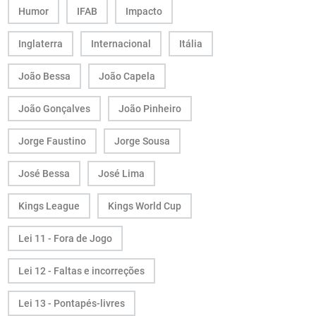
Humor
IFAB
Impacto
Inglaterra
Internacional
Itália
João Bessa
João Capela
João Gonçalves
João Pinheiro
Jorge Faustino
Jorge Sousa
José Bessa
José Lima
Kings League
Kings World Cup
Lei 11 - Fora de Jogo
Lei 12 - Faltas e incorreções
Lei 13 - Pontapés-livres