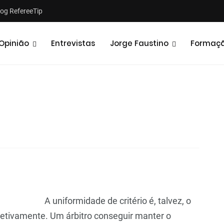
log RefereeTip
Opinião
Entrevistas
Jorge Faustino
Formaç
Notícias
Opiniões
A uniformidade de critério é, talvez, o
coletivamente. Um árbitro conseguir manter o