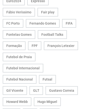
Euro2024
Expresso
Fábio Veríssimo
Fair play
FC Porto
Fernando Gomes
FIFA
Fontelas Gomes
Football Talks
Formação
FPF
François Letexier
Futebol de Praia
Futebol Internacional
Futebol Nacional
Futsal
Gil Vicente
GLT
Gustavo Correia
Howard Webb
Hugo Miguel