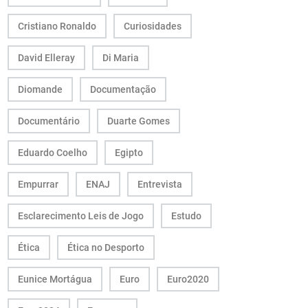
Cristiano Ronaldo
Curiosidades
David Elleray
Di Maria
Diomande
Documentação
Documentário
Duarte Gomes
Eduardo Coelho
Egipto
Empurrar
ENAJ
Entrevista
Esclarecimento Leis de Jogo
Estudo
Ética
Ética no Desporto
Eunice Mortágua
Euro
Euro2020