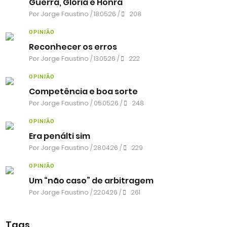
Guerra, Glória e Honra
Por
Jorge Faustino
/ 18.05.26 /
208
OPINIÃO
Reconhecer os erros
Por
Jorge Faustino
/ 13.05.26 /
222
OPINIÃO
Competência e boa sorte
Por
Jorge Faustino
/ 05.05.26 /
248
OPINIÃO
Era penálti sim
Por
Jorge Faustino
/ 28.04.26 /
229
OPINIÃO
Um “não caso” de arbitragem
Por
Jorge Faustino
/ 22.04.26 /
261
Tags