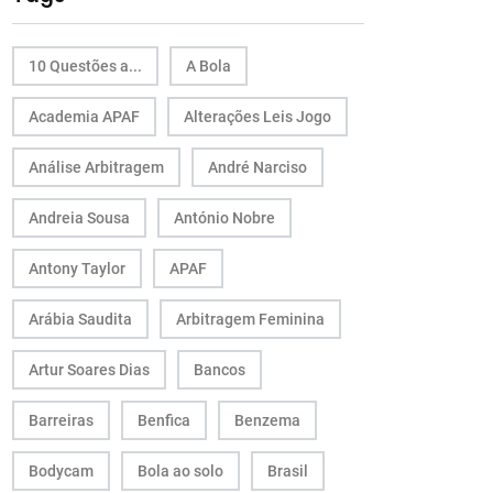
10 Questões a...
A Bola
Academia APAF
Alterações Leis Jogo
Análise Arbitragem
André Narciso
Andreia Sousa
António Nobre
Antony Taylor
APAF
Arábia Saudita
Arbitragem Feminina
Artur Soares Dias
Bancos
Barreiras
Benfica
Benzema
Bodycam
Bola ao solo
Brasil