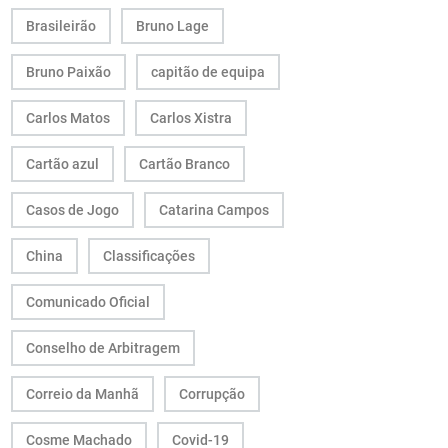
Brasileirão
Bruno Lage
Bruno Paixão
capitão de equipa
Carlos Matos
Carlos Xistra
Cartão azul
Cartão Branco
Casos de Jogo
Catarina Campos
China
Classificações
Comunicado Oficial
Conselho de Arbitragem
Correio da Manhã
Corrupção
Cosme Machado
Covid-19