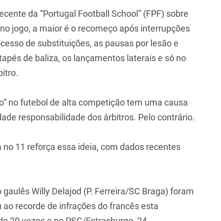
cente da “Portugal Football School” (FPF) sobre
no jogo, a maior é o recomeço após interrupções
cesso de substituições, as pausas por lesão e
tapés de baliza, os lançamentos laterais e só no
itro.
to” no futebol de alta competição tem uma causa
dade responsabilidade dos árbitros. Pelo contrário.
a no 11 reforça essa ideia, com dados recentes
gaulês Willy Delajod (P. Ferreira/SC Braga) foram
 ao recorde de infrações do francês esta
ado 20 vezes e no PSG/Estrasburgo, 24.