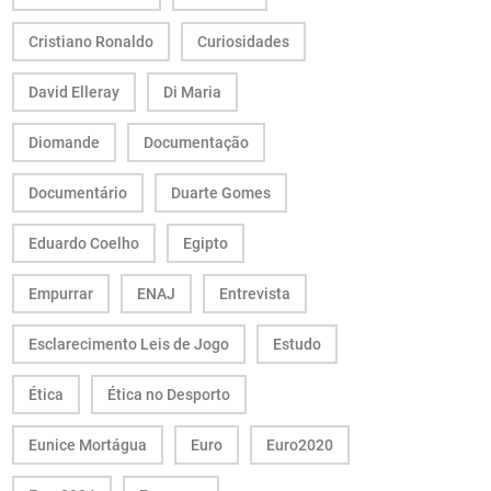
Cristiano Ronaldo
Curiosidades
David Elleray
Di Maria
Diomande
Documentação
Documentário
Duarte Gomes
Eduardo Coelho
Egipto
Empurrar
ENAJ
Entrevista
Esclarecimento Leis de Jogo
Estudo
Ética
Ética no Desporto
Eunice Mortágua
Euro
Euro2020