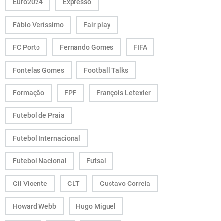
Euro2024
Expresso
Fábio Veríssimo
Fair play
FC Porto
Fernando Gomes
FIFA
Fontelas Gomes
Football Talks
Formação
FPF
François Letexier
Futebol de Praia
Futebol Internacional
Futebol Nacional
Futsal
Gil Vicente
GLT
Gustavo Correia
Howard Webb
Hugo Miguel