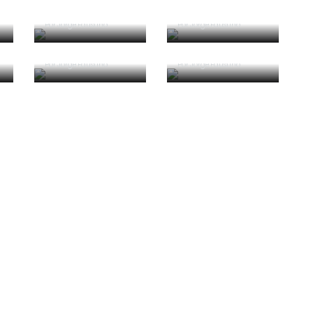
Competência e
boa sorte
Era penálti sim
Por
Jorge Faustino
Por
Jorge Faustino
Critério e
Forma vs
observação
Conteúdo
Por
Jorge Faustino
Por
Jorge Faustino