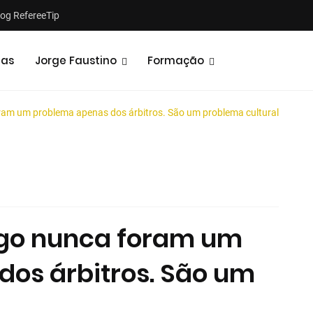
log RefereeTip
tas
Jorge Faustino
Formação
ram um problema apenas dos árbitros. São um problema cultural
Notícias
Opiniões
ogo nunca foram um
os árbitros. São um