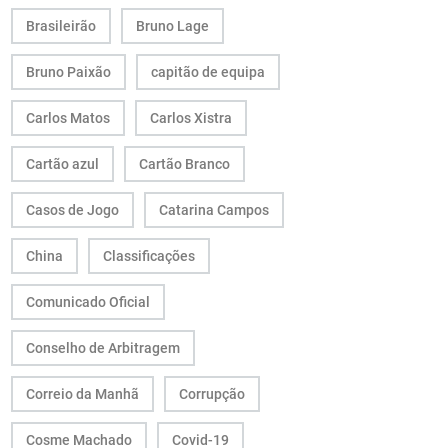
Brasileirão
Bruno Lage
Bruno Paixão
capitão de equipa
Carlos Matos
Carlos Xistra
Cartão azul
Cartão Branco
Casos de Jogo
Catarina Campos
China
Classificações
Comunicado Oficial
Conselho de Arbitragem
Correio da Manhã
Corrupção
Cosme Machado
Covid-19