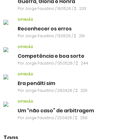
Guerra, Glória e Honra
Por
Jorge Faustino
/ 18.05.26 /
203
OPINIÃO
Reconhecer os erros
Por
Jorge Faustino
/ 13.05.26 /
219
OPINIÃO
Competência e boa sorte
Por
Jorge Faustino
/ 05.05.26 /
244
OPINIÃO
Era penálti sim
Por
Jorge Faustino
/ 28.04.26 /
225
OPINIÃO
Um “não caso” de arbitragem
Por
Jorge Faustino
/ 22.04.26 /
256
Tags