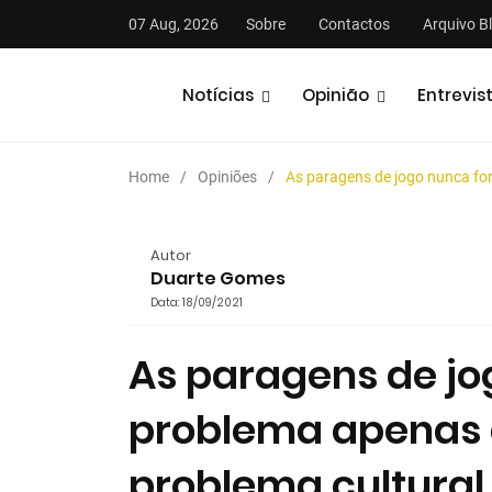
07 Aug, 2026
Sobre
Contactos
Arquivo B
Notícias
Opinião
Entrevis
Home
Opiniões
As paragens de jogo nunca fo
Autor
Duarte Gomes
Data: 18/09/2021
stas
Análises
Podcasts
As paragens de j
problema apenas d
problema cultural