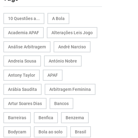
10 Questões a...
A Bola
Academia APAF
Alterações Leis Jogo
Análise Arbitragem
André Narciso
Andreia Sousa
António Nobre
Antony Taylor
APAF
Arábia Saudita
Arbitragem Feminina
Artur Soares Dias
Bancos
Barreiras
Benfica
Benzema
Bodycam
Bola ao solo
Brasil