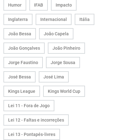
Humor
IFAB
Impacto
Inglaterra
Internacional
Itália
João Bessa
João Capela
João Gonçalves
João Pinheiro
Jorge Faustino
Jorge Sousa
José Bessa
José Lima
Kings League
Kings World Cup
Lei 11 - Fora de Jogo
Lei 12 - Faltas e incorreções
Lei 13 - Pontapés-livres