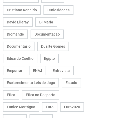
Cristiano Ronaldo
Curiosidades
David Elleray
Di Maria
Diomande
Documentação
Documentário
Duarte Gomes
Eduardo Coelho
Egipto
Empurrar
ENAJ
Entrevista
Esclarecimento Leis de Jogo
Estudo
Ética
Ética no Desporto
Eunice Mortágua
Euro
Euro2020