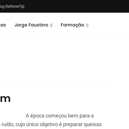
log RefereeTip
tas
Jorge Faustino
Formação
Notícias
Opiniões
om
A época começou bem para a
ruído, cujo único objetivo é preparar queixas