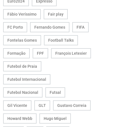
Euro2024
Expresso
Fábio Veríssimo
Fair play
FC Porto
Fernando Gomes
FIFA
Fontelas Gomes
Football Talks
Formação
FPF
François Letexier
Futebol de Praia
Futebol Internacional
Futebol Nacional
Futsal
Gil Vicente
GLT
Gustavo Correia
Howard Webb
Hugo Miguel