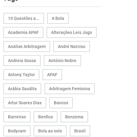
10 Questões a...
A Bola
Academia APAF
Alterações Leis Jogo
Análise Arbitragem
André Narciso
Andreia Sousa
António Nobre
Antony Taylor
APAF
Arábia Saudita
Arbitragem Feminina
Artur Soares Dias
Bancos
Barreiras
Benfica
Benzema
Bodycam
Bola ao solo
Brasil