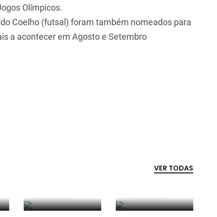
Jogos Olímpicos.
uardo Coelho (futsal) foram também nomeados para
ais a acontecer em Agosto e Setembro
VER TODAS
Competência e
boa sorte
Era penálti sim
Por
Jorge Faustino
Por
Jorge Faustino
Critério e
Forma vs