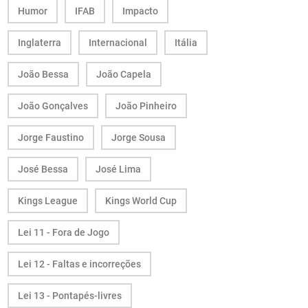
Humor
IFAB
Impacto
Inglaterra
Internacional
Itália
João Bessa
João Capela
João Gonçalves
João Pinheiro
Jorge Faustino
Jorge Sousa
José Bessa
José Lima
Kings League
Kings World Cup
Lei 11 - Fora de Jogo
Lei 12 - Faltas e incorreções
Lei 13 - Pontapés-livres