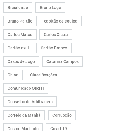
Brasileirão
Bruno Lage
Bruno Paixão
capitão de equipa
Carlos Matos
Carlos Xistra
Cartão azul
Cartão Branco
Casos de Jogo
Catarina Campos
China
Classificações
Comunicado Oficial
Conselho de Arbitragem
Correio da Manhã
Corrupção
Cosme Machado
Covid-19