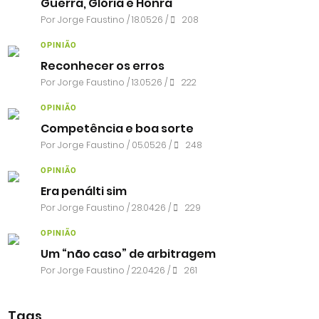
Guerra, Glória e Honra
Por
Jorge Faustino
/ 18.05.26 /
208
OPINIÃO
Reconhecer os erros
Por
Jorge Faustino
/ 13.05.26 /
222
OPINIÃO
Competência e boa sorte
Por
Jorge Faustino
/ 05.05.26 /
248
OPINIÃO
Era penálti sim
Por
Jorge Faustino
/ 28.04.26 /
229
OPINIÃO
Um “não caso” de arbitragem
Por
Jorge Faustino
/ 22.04.26 /
261
Tags