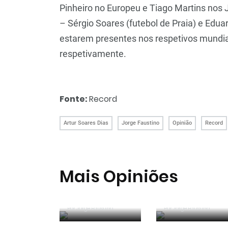
Pinheiro no Europeu e Tiago Martins nos 
– Sérgio Soares (futebol de Praia) e Ed
estarem presentes nos respetivos mundi
respetivamente.
Fonte:
Record
Artur Soares Dias
Jorge Faustino
Opinião
Record
Mais Opiniões
Guerra, Glória e
Reconhecer os
Honra
erros
Por
Jorge Faustino
Por
Entre os
Jorge Faustino
Um “não caso”
melhores do