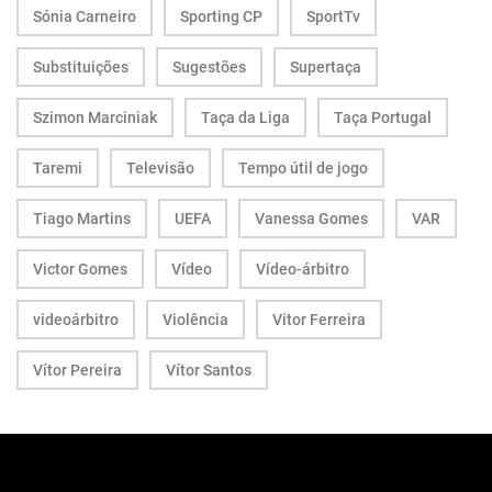
Sónia Carneiro
Sporting CP
SportTv
Substituições
Sugestões
Supertaça
Szimon Marciniak
Taça da Liga
Taça Portugal
Taremi
Televisão
Tempo útil de jogo
Tiago Martins
UEFA
Vanessa Gomes
VAR
Victor Gomes
Vídeo
Vídeo-árbitro
videoárbitro
Violência
Vitor Ferreira
Vítor Pereira
Vítor Santos