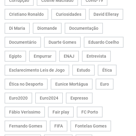
Corrupção
Cosme Machado
Covid-19
Cristiano Ronaldo
Curiosidades
David Elleray
Di Maria
Diomande
Documentação
Documentário
Duarte Gomes
Eduardo Coelho
Egipto
Empurrar
ENAJ
Entrevista
Esclarecimento Leis de Jogo
Estudo
Ética
Ética no Desporto
Eunice Mortágua
Euro
Euro2020
Euro2024
Expresso
Fábio Veríssimo
Fair play
FC Porto
Fernando Gomes
FIFA
Fontelas Gomes