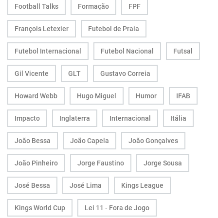
Football Talks
Formação
FPF
François Letexier
Futebol de Praia
Futebol Internacional
Futebol Nacional
Futsal
Gil Vicente
GLT
Gustavo Correia
Howard Webb
Hugo Miguel
Humor
IFAB
Impacto
Inglaterra
Internacional
Itália
João Bessa
João Capela
João Gonçalves
João Pinheiro
Jorge Faustino
Jorge Sousa
José Bessa
José Lima
Kings League
Kings World Cup
Lei 11 - Fora de Jogo