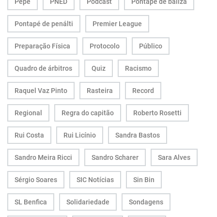
Pepe
PNED
Podcast
Pontapé de baliza
Pontapé de penálti
Premier League
Preparação Física
Protocolo
Público
Quadro de árbitros
Quiz
Racismo
Raquel Vaz Pinto
Rasteira
Record
Regional
Regra do capitão
Roberto Rosetti
Rui Costa
Rui Licínio
Sandra Bastos
Sandro Meira Ricci
Sandro Scharer
Sara Alves
Sérgio Soares
SIC Notícias
Sin Bin
SL Benfica
Solidariedade
Sondagens