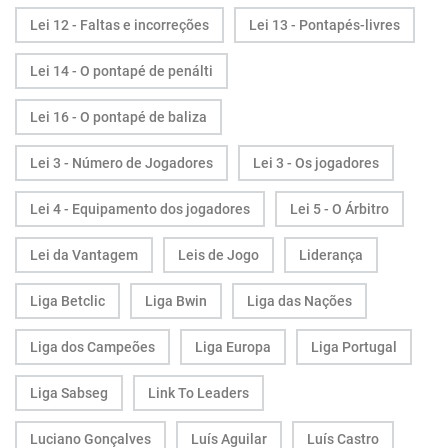
Lei 12 - Faltas e incorreções
Lei 13 - Pontapés-livres
Lei 14 - O pontapé de penálti
Lei 16 - O pontapé de baliza
Lei 3 - Número de Jogadores
Lei 3 - Os jogadores
Lei 4 - Equipamento dos jogadores
Lei 5 - O Árbitro
Lei da Vantagem
Leis de Jogo
Liderança
Liga Betclic
Liga Bwin
Liga das Nações
Liga dos Campeões
Liga Europa
Liga Portugal
Liga Sabseg
Link To Leaders
Luciano Gonçalves
Luís Aguilar
Luís Castro