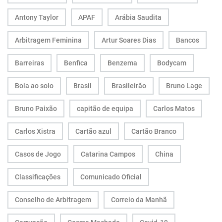
Antony Taylor
APAF
Arábia Saudita
Arbitragem Feminina
Artur Soares Dias
Bancos
Barreiras
Benfica
Benzema
Bodycam
Bola ao solo
Brasil
Brasileirão
Bruno Lage
Bruno Paixão
capitão de equipa
Carlos Matos
Carlos Xistra
Cartão azul
Cartão Branco
Casos de Jogo
Catarina Campos
China
Classificações
Comunicado Oficial
Conselho de Arbitragem
Correio da Manhã