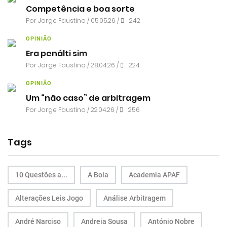
Competência e boa sorte
Por
Jorge Faustino
/ 05.05.26 /
242
OPINIÃO
Era penálti sim
Por
Jorge Faustino
/ 28.04.26 /
224
OPINIÃO
Um “não caso” de arbitragem
Por
Jorge Faustino
/ 22.04.26 /
256
Tags
10 Questões a...
A Bola
Academia APAF
Alterações Leis Jogo
Análise Arbitragem
André Narciso
Andreia Sousa
António Nobre