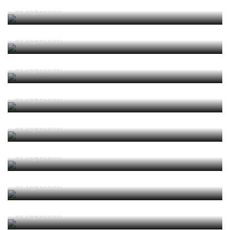
Guerra, Glória e Honra
Por
Jorge Faustino
Reconhecer os erros
Por
Jorge Faustino
Competência e boa sorte
Por
Jorge Faustino
Era penálti sim
Por
Jorge Faustino
Um “não caso” de arbitragem
Por
Jorge Faustino
Entre os melhores do mundo
Por
Jorge Faustino
Critério e observação
Por
Jorge Faustino
Forma vs Conteúdo
Por
Jorge Faustino