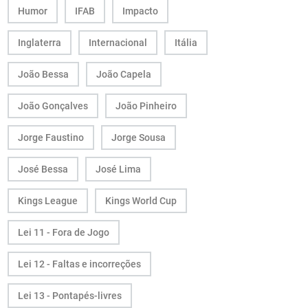
Humor
IFAB
Impacto
Inglaterra
Internacional
Itália
João Bessa
João Capela
João Gonçalves
João Pinheiro
Jorge Faustino
Jorge Sousa
José Bessa
José Lima
Kings League
Kings World Cup
Lei 11 - Fora de Jogo
Lei 12 - Faltas e incorreções
Lei 13 - Pontapés-livres