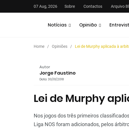
07 Aug, 2026
Sobre
Contactos
Arquivo B
Notícias
Opinião
Entrevis
Home
Opiniões
Lei de Murphy aplicada à arbi
Autor
Jorge Faustino
Data: 30/01/2018
stas
Análises
Podcasts
Lei de Murphy apl
Nos jogos dos três primeiros classificados
Liga NOS foram adicionados, pelos árbitro