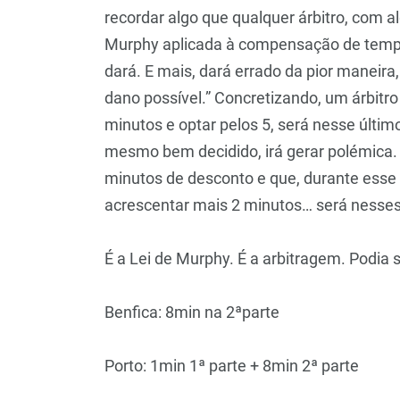
recordar algo que qualquer árbitro, com a
Murphy aplicada à compensação de tempo 
dará. E mais, dará errado da pior maneir
dano possível.” Concretizando, um árbitro 
minutos e optar pelos 5, será nesse últim
mesmo bem decidido, irá gerar polémica. 
minutos de desconto e que, durante esse 
acrescentar mais 2 minutos… será nesses m
É a Lei de Murphy. É a arbitragem. Podia 
Benfica: 8min na 2ªparte
Porto: 1min 1ª parte + 8min 2ª parte