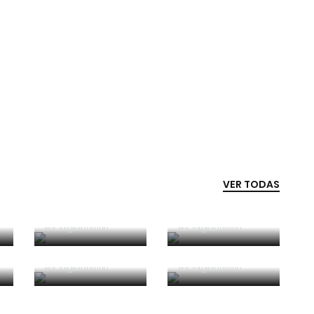
VER TODAS
Competência e
boa sorte
Era penálti sim
Por
Jorge Faustino
Por
Jorge Faustino
Critério e
Forma vs
observação
Conteúdo
Por
Jorge Faustino
Por
Jorge Faustino