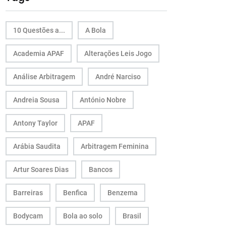
10 Questões a...
A Bola
Academia APAF
Alterações Leis Jogo
Análise Arbitragem
André Narciso
Andreia Sousa
António Nobre
Antony Taylor
APAF
Arábia Saudita
Arbitragem Feminina
Artur Soares Dias
Bancos
Barreiras
Benfica
Benzema
Bodycam
Bola ao solo
Brasil