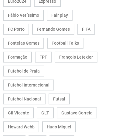
Euro2024
Expresso
Fábio Veríssimo
Fair play
FC Porto
Fernando Gomes
FIFA
Fontelas Gomes
Football Talks
Formação
FPF
François Letexier
Futebol de Praia
Futebol Internacional
Futebol Nacional
Futsal
Gil Vicente
GLT
Gustavo Correia
Howard Webb
Hugo Miguel