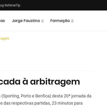
log RefereeTip
tas
Jorge Faustino
Formação
tragem
Notícias
Opiniões
icada à arbitragem
 (Sporting, Porto e Benfica) desta 20ª jornada da
s das respectivas partidas, 23 minutos para