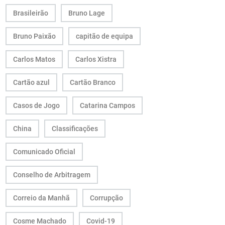
Brasileirão
Bruno Lage
Bruno Paixão
capitão de equipa
Carlos Matos
Carlos Xistra
Cartão azul
Cartão Branco
Casos de Jogo
Catarina Campos
China
Classificações
Comunicado Oficial
Conselho de Arbitragem
Correio da Manhã
Corrupção
Cosme Machado
Covid-19