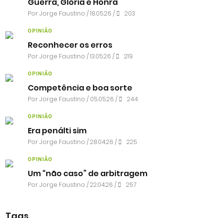
Guerra, Glória e Honra
Por
Jorge Faustino
/ 18.05.26 /
203
OPINIÃO
Reconhecer os erros
Por
Jorge Faustino
/ 13.05.26 /
219
OPINIÃO
Competência e boa sorte
Por
Jorge Faustino
/ 05.05.26 /
244
OPINIÃO
Era penálti sim
Por
Jorge Faustino
/ 28.04.26 /
225
OPINIÃO
Um “não caso” de arbitragem
Por
Jorge Faustino
/ 22.04.26 /
257
Tags