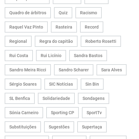
Quadro de árbitros
Quiz
Racismo
Raquel Vaz Pinto
Rasteira
Record
Regional
Regra do capitão
Roberto Rosetti
Rui Costa
Rui Licínio
Sandra Bastos
Sandro Meira Ricci
Sandro Scharer
Sara Alves
Sérgio Soares
SIC Notícias
Sin Bin
SL Benfica
Solidariedade
Sondagens
Sónia Carneiro
Sporting CP
SportTv
Substituições
Sugestões
Supertaça