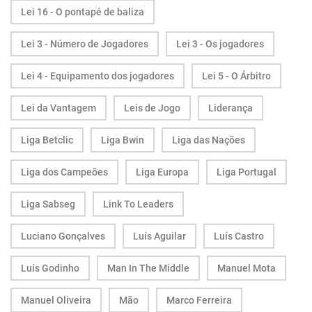
Lei 16 - O pontapé de baliza
Lei 3 - Número de Jogadores
Lei 3 - Os jogadores
Lei 4 - Equipamento dos jogadores
Lei 5 - O Árbitro
Lei da Vantagem
Leis de Jogo
Liderança
Liga Betclic
Liga Bwin
Liga das Nações
Liga dos Campeões
Liga Europa
Liga Portugal
Liga Sabseg
Link To Leaders
Luciano Gonçalves
Luís Aguilar
Luís Castro
Luís Godinho
Man In The Middle
Manuel Mota
Manuel Oliveira
Mão
Marco Ferreira