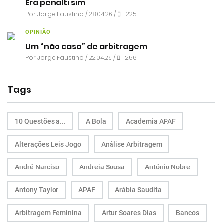
Era penálti sim
Por
Jorge Faustino
/ 28.04.26 /
225
OPINIÃO
Um “não caso” de arbitragem
Por
Jorge Faustino
/ 22.04.26 /
256
Tags
10 Questões a...
A Bola
Academia APAF
Alterações Leis Jogo
Análise Arbitragem
André Narciso
Andreia Sousa
António Nobre
Antony Taylor
APAF
Arábia Saudita
Arbitragem Feminina
Artur Soares Dias
Bancos