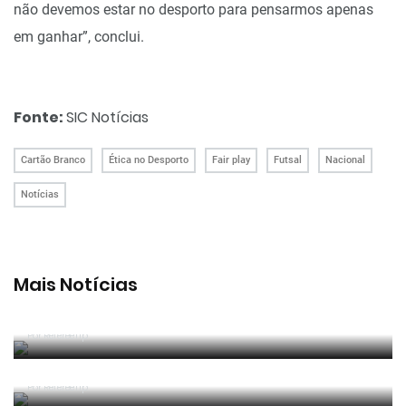
não devemos estar no desporto para pensarmos apenas
em ganhar”, conclui.
Fonte:
SIC Notícias
Cartão Branco
Ética no Desporto
Fair play
Futsal
Nacional
Notícias
Mais Notícias
João Pinheiro radiante com ida ao Mundial: «É o
momento mais alto da minha carreira»
Por RefereeTip
João Pinheiro nomeado pela FIFA para o Mundial
2026
Por RefereeTip