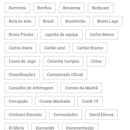
Barreiras
Benfica
Benzema
Bodycam
Bola ao solo
Brasil
Brasileirão
Bruno Lage
Bruno Paixão
capitão de equipa
Carlos Matos
Carlos Xistra
Cartão azul
Cartão Branco
Casos de Jogo
Catarina Campos
China
Classificações
Comunicado Oficial
Conselho de Arbitragem
Correio da Manhã
Corrupção
Cosme Machado
Covid-19
Cristiano Ronaldo
Curiosidades
David Elleray
Di Maria
Diomande
Documentação