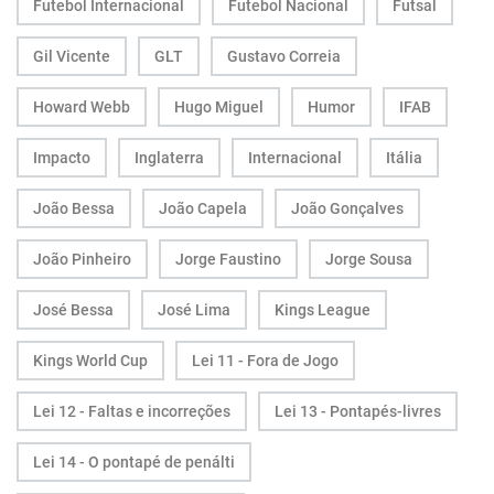
Futebol Internacional
Futebol Nacional
Futsal
Gil Vicente
GLT
Gustavo Correia
Howard Webb
Hugo Miguel
Humor
IFAB
Impacto
Inglaterra
Internacional
Itália
João Bessa
João Capela
João Gonçalves
João Pinheiro
Jorge Faustino
Jorge Sousa
José Bessa
José Lima
Kings League
Kings World Cup
Lei 11 - Fora de Jogo
Lei 12 - Faltas e incorreções
Lei 13 - Pontapés-livres
Lei 14 - O pontapé de penálti