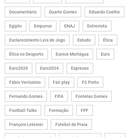
Documentário
Duarte Gomes
Eduardo Coelho
Egipto
Empurrar
ENAJ
Entrevista
Esclarecimento Leis de Jogo
Estudo
Ética
Ética no Desporto
Eunice Mortágua
Euro
Euro2020
Euro2024
Expresso
Fábio Veríssimo
Fair play
FC Porto
Fernando Gomes
FIFA
Fontelas Gomes
Football Talks
Formação
FPF
François Letexier
Futebol de Praia