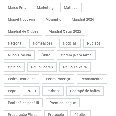
Marco Pina
Marketing
Mathieu
Miguel Nogueira
Mourinho
Mundial 2026
Mundial de Clubes
Mundial Qatar 2022
Nacional
Nomeações
Notícias
Núcleos
Nuno Almeida
Óbito
Ontem já era tarde
Opinião
Paulo Soares
Paulo Teixeira
Pedro Henriques
Pedro Proença
Pensamentos
Pepe
PNED
Podcast
Pontapé de baliza
Pontapé de penálti
Premier League
Preparação Física
Protocolo
Público