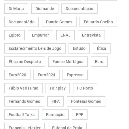
Di Maria
Diomande
Documentação
Documentário
Duarte Gomes
Eduardo Coelho
Egipto
Empurrar
ENAJ
Entrevista
Esclarecimento Leis de Jogo
Estudo
Ética
Ética no Desporto
Eunice Mortágua
Euro
Euro2020
Euro2024
Expresso
Fábio Veríssimo
Fair play
FC Porto
Fernando Gomes
FIFA
Fontelas Gomes
Football Talks
Formação
FPF
François Letexier
Futebol de Praia