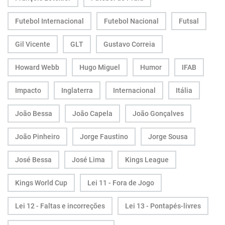
Futebol Internacional
Futebol Nacional
Futsal
Gil Vicente
GLT
Gustavo Correia
Howard Webb
Hugo Miguel
Humor
IFAB
Impacto
Inglaterra
Internacional
Itália
João Bessa
João Capela
João Gonçalves
João Pinheiro
Jorge Faustino
Jorge Sousa
José Bessa
José Lima
Kings League
Kings World Cup
Lei 11 - Fora de Jogo
Lei 12 - Faltas e incorreções
Lei 13 - Pontapés-livres