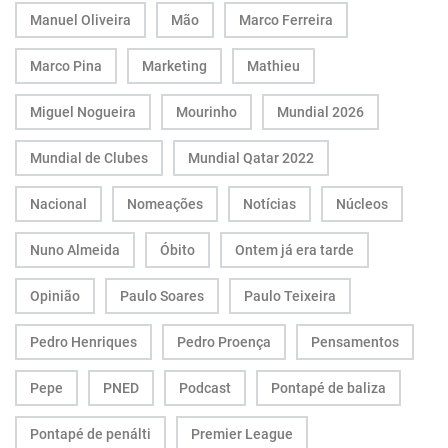
Manuel Oliveira
Mão
Marco Ferreira
Marco Pina
Marketing
Mathieu
Miguel Nogueira
Mourinho
Mundial 2026
Mundial de Clubes
Mundial Qatar 2022
Nacional
Nomeações
Notícias
Núcleos
Nuno Almeida
Óbito
Ontem já era tarde
Opinião
Paulo Soares
Paulo Teixeira
Pedro Henriques
Pedro Proença
Pensamentos
Pepe
PNED
Podcast
Pontapé de baliza
Pontapé de penálti
Premier League