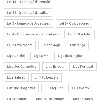
Lei 14 - O pontapé de penálti
Lei 16 - O pontapé de baliza
Lei 3 - Número de Jogadores
Lei 3 - Os jogadores
Lei 4 - Equipamento dos jogadores
Lei 5 - O Árbitro
Lei da Vantagem
Leis de Jogo
Liderança
Liga Betclic
Liga Bwin
Liga das Nações
Liga dos Campeões
Liga Europa
Liga Portugal
Liga Sabseg
Link To Leaders
Luciano Gonçalves
Luís Aguilar
Luís Castro
Luís Godinho
Man In The Middle
Manuel Mota