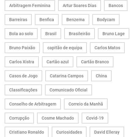
Arbitragem Feminina
Artur Soares Dias
Bancos
Barreiras
Benfica
Benzema
Bodycam
Bola ao solo
Brasil
Brasileirão
Bruno Lage
Bruno Paixão
capitão de equipa
Carlos Matos
Carlos Xistra
Cartão azul
Cartão Branco
Casos de Jogo
Catarina Campos
China
Classificações
Comunicado Oficial
Conselho de Arbitragem
Correio da Manhã
Corrupção
Cosme Machado
Covid-19
Cristiano Ronaldo
Curiosidades
David Elleray