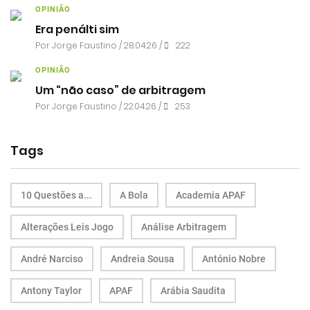
OPINIÃO
Era penálti sim
Por
Jorge Faustino
/ 28.04.26 /
222
OPINIÃO
Um “não caso” de arbitragem
Por
Jorge Faustino
/ 22.04.26 /
253
Tags
10 Questões a...
A Bola
Academia APAF
Alterações Leis Jogo
Análise Arbitragem
André Narciso
Andreia Sousa
António Nobre
Antony Taylor
APAF
Arábia Saudita