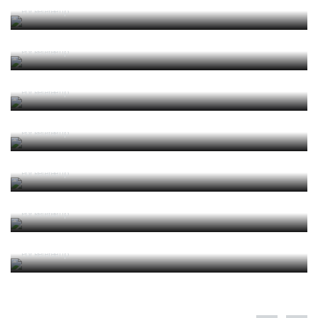
2025/2026 Leis de Jogo
Por RefereeTip
2025/2026 Laws of the Game
Por RefereeTip
2025 04 Alterações e Esclarecimentos às Leis de
Jogo 2025-2026 (Circular IFAB)
Por RefereeTip
2024/2025 Leis de Jogo
Por RefereeTip
2024/2025 Laws of the Game
Por RefereeTip
2024 05 Alterações e Esclarecimentos às Leis de
Jogo 2024-2025 (Circular IFAB)
Por RefereeTip
2023 06 Alterações e Esclarecimentos às Leis de
Jogo 2023-2024 (Circular IFAB)
Por RefereeTip