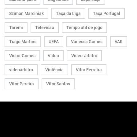
Szimon Marciniak
Taça da Liga
Taça Portugal
Taremi
Televisão
Tempo útil de jogo
Tiago Martins
UEFA
Vanessa Gomes
VAR
Victor Gomes
Vídeo
Vídeo-árbitro
videoárbitro
Violência
Vitor Ferreira
Vítor Pereira
Vítor Santos