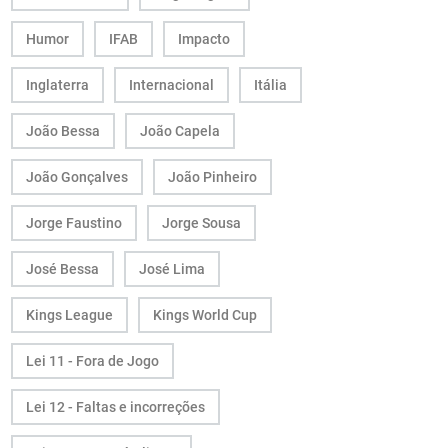
Humor
IFAB
Impacto
Inglaterra
Internacional
Itália
João Bessa
João Capela
João Gonçalves
João Pinheiro
Jorge Faustino
Jorge Sousa
José Bessa
José Lima
Kings League
Kings World Cup
Lei 11 - Fora de Jogo
Lei 12 - Faltas e incorreções