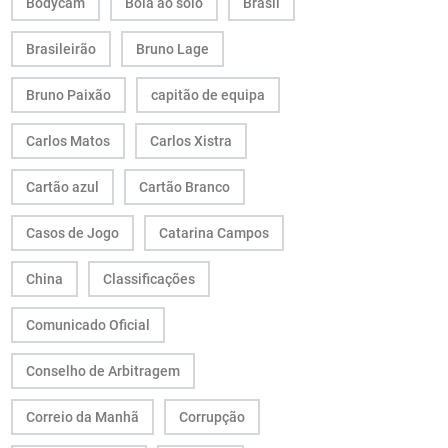
Bodycam
Bola ao solo
Brasil
Brasileirão
Bruno Lage
Bruno Paixão
capitão de equipa
Carlos Matos
Carlos Xistra
Cartão azul
Cartão Branco
Casos de Jogo
Catarina Campos
China
Classificações
Comunicado Oficial
Conselho de Arbitragem
Correio da Manhã
Corrupção