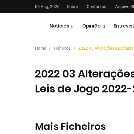
09 Aug, 2026
Sobre
Contactos
Arquivo B
Notícias
Opinião
Entrevis
Home
Ficheiros
2022 03 Alterações e Esclarec
2022 03 Alteraçõe
Leis de Jogo 2022-
stas
Análises
Podcasts
Mais Ficheiros
2025/2026