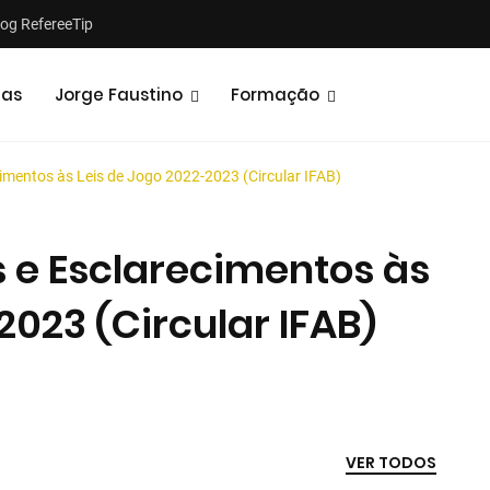
log RefereeTip
tas
Jorge Faustino
Formação
imentos às Leis de Jogo 2022-2023 (Circular IFAB)
s e Esclarecimentos às
2023 (Circular IFAB)
Notícias
Opiniões
VER TODOS
2025 04