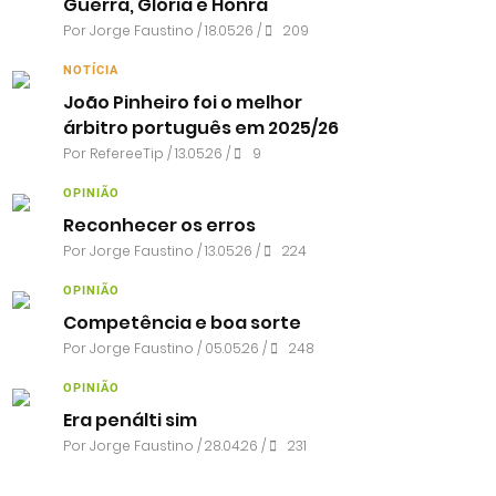
Guerra, Glória e Honra
Por
Jorge Faustino
/ 18.05.26 /
209
NOTÍCIA
João Pinheiro foi o melhor
árbitro português em 2025/26
Por RefereeTip / 13.05.26 /
9
OPINIÃO
Reconhecer os erros
Por
Jorge Faustino
/ 13.05.26 /
224
OPINIÃO
Competência e boa sorte
Por
Jorge Faustino
/ 05.05.26 /
248
OPINIÃO
Era penálti sim
Por
Jorge Faustino
/ 28.04.26 /
231