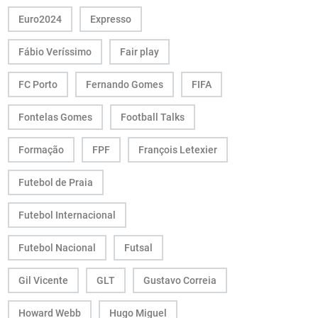
Euro2024
Expresso
Fábio Veríssimo
Fair play
FC Porto
Fernando Gomes
FIFA
Fontelas Gomes
Football Talks
Formação
FPF
François Letexier
Futebol de Praia
Futebol Internacional
Futebol Nacional
Futsal
Gil Vicente
GLT
Gustavo Correia
Howard Webb
Hugo Miguel