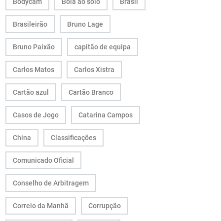
Bodycam
Bola ao solo
Brasil
Brasileirão
Bruno Lage
Bruno Paixão
capitão de equipa
Carlos Matos
Carlos Xistra
Cartão azul
Cartão Branco
Casos de Jogo
Catarina Campos
China
Classificações
Comunicado Oficial
Conselho de Arbitragem
Correio da Manhã
Corrupção