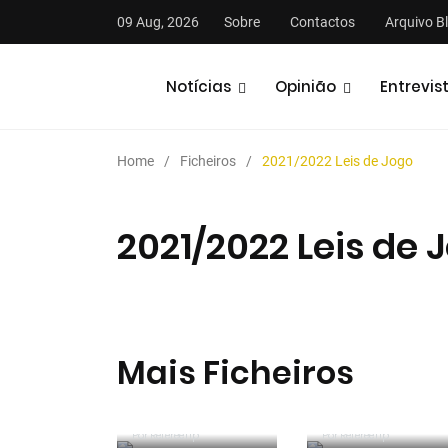
09 Aug, 2026
Sobre
Contactos
Arquivo B
Notícias
Opinião
Entrevis
Home
Ficheiros
2021/2022 Leis de Jogo
2021/2022 Leis de 
stas
Análises
Podcasts
Mais Ficheiros
2025/2026
Manual de
2025/2026 Leis
Instruções para
de Jogo
Por RefereeTip
Por RefereeTip
Árbitros de