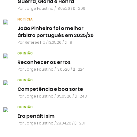
Guerra, Glória e Honra
Por
Jorge Faustino
/ 18.05.26 /
209
NOTÍCIA
João Pinheiro foi o melhor
árbitro português em 2025/26
Por RefereeTip / 13.05.26 /
9
OPINIÃO
Reconhecer os erros
Por
Jorge Faustino
/ 13.05.26 /
224
OPINIÃO
Competência e boa sorte
Por
Jorge Faustino
/ 05.05.26 /
248
OPINIÃO
Era penálti sim
Por
Jorge Faustino
/ 28.04.26 /
231