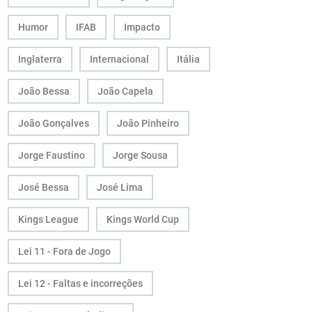
Humor
IFAB
Impacto
Inglaterra
Internacional
Itália
João Bessa
João Capela
João Gonçalves
João Pinheiro
Jorge Faustino
Jorge Sousa
José Bessa
José Lima
Kings League
Kings World Cup
Lei 11 - Fora de Jogo
Lei 12 - Faltas e incorreções