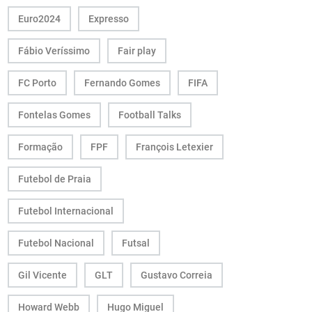
Euro2024
Expresso
Fábio Veríssimo
Fair play
FC Porto
Fernando Gomes
FIFA
Fontelas Gomes
Football Talks
Formação
FPF
François Letexier
Futebol de Praia
Futebol Internacional
Futebol Nacional
Futsal
Gil Vicente
GLT
Gustavo Correia
Howard Webb
Hugo Miguel