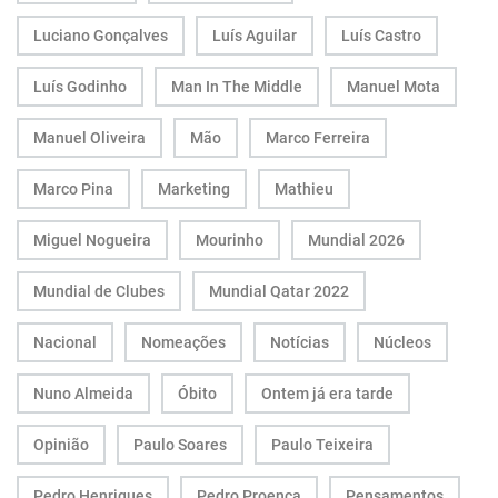
Luciano Gonçalves
Luís Aguilar
Luís Castro
Luís Godinho
Man In The Middle
Manuel Mota
Manuel Oliveira
Mão
Marco Ferreira
Marco Pina
Marketing
Mathieu
Miguel Nogueira
Mourinho
Mundial 2026
Mundial de Clubes
Mundial Qatar 2022
Nacional
Nomeações
Notícias
Núcleos
Nuno Almeida
Óbito
Ontem já era tarde
Opinião
Paulo Soares
Paulo Teixeira
Pedro Henriques
Pedro Proença
Pensamentos