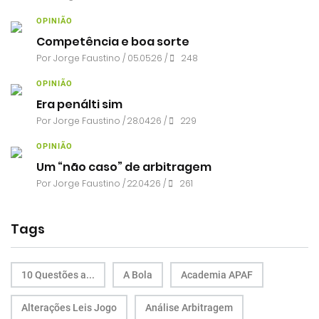
OPINIÃO
Competência e boa sorte
Por
Jorge Faustino
/ 05.05.26 /
248
OPINIÃO
Era penálti sim
Por
Jorge Faustino
/ 28.04.26 /
229
OPINIÃO
Um “não caso” de arbitragem
Por
Jorge Faustino
/ 22.04.26 /
261
Tags
10 Questões a...
A Bola
Academia APAF
Alterações Leis Jogo
Análise Arbitragem