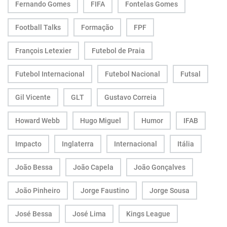
Fernando Gomes
FIFA
Fontelas Gomes
Football Talks
Formação
FPF
François Letexier
Futebol de Praia
Futebol Internacional
Futebol Nacional
Futsal
Gil Vicente
GLT
Gustavo Correia
Howard Webb
Hugo Miguel
Humor
IFAB
Impacto
Inglaterra
Internacional
Itália
João Bessa
João Capela
João Gonçalves
João Pinheiro
Jorge Faustino
Jorge Sousa
José Bessa
José Lima
Kings League