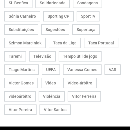
SL Benfica
Solidariedade
Sondagens
Sónia Carneiro
Sporting CP
SportTv
Substituições
Sugestões
Supertaça
Szimon Marciniak
Taça da Liga
Taça Portugal
Taremi
Televisão
Tempo útil de jogo
Tiago Martins
UEFA
Vanessa Gomes
VAR
Victor Gomes
Vídeo
Vídeo-árbitro
videoárbitro
Violência
Vitor Ferreira
Vítor Pereira
Vítor Santos