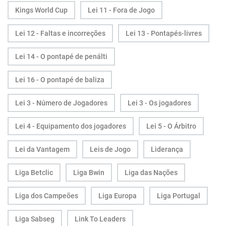
Kings World Cup
Lei 11 - Fora de Jogo
Lei 12 - Faltas e incorreções
Lei 13 - Pontapés-livres
Lei 14 - O pontapé de penálti
Lei 16 - O pontapé de baliza
Lei 3 - Número de Jogadores
Lei 3 - Os jogadores
Lei 4 - Equipamento dos jogadores
Lei 5 - O Árbitro
Lei da Vantagem
Leis de Jogo
Liderança
Liga Betclic
Liga Bwin
Liga das Nações
Liga dos Campeões
Liga Europa
Liga Portugal
Liga Sabseg
Link To Leaders