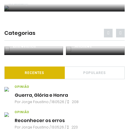
Jogo 2023-2024 (Circular IFAB)
Por RefereeTip
Categorias
Entrevistas
Análises
RECENTES
POPULARES
OPINIÃO
Guerra, Glória e Honra
Por
Jorge Faustino
/ 18.05.26 /
208
OPINIÃO
Reconhecer os erros
Por
Jorge Faustino
/ 13.05.26 /
223