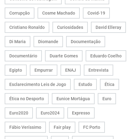
Corrupção
Cosme Machado
Covid-19
Cristiano Ronaldo
Curiosidades
David Elleray
Di Maria
Diomande
Documentação
Documentário
Duarte Gomes
Eduardo Coelho
Egipto
Empurrar
ENAJ
Entrevista
Esclarecimento Leis de Jogo
Estudo
Ética
Ética no Desporto
Eunice Mortágua
Euro
Euro2020
Euro2024
Expresso
Fábio Veríssimo
Fair play
FC Porto