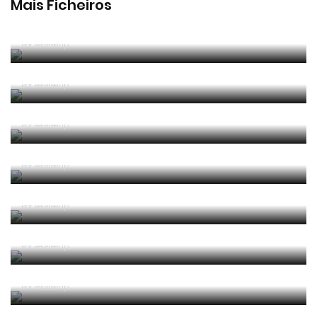
Mais Ficheiros
2025/2026 Manual de Instruções para Árbitros de
Futebol
Por RefereeTip
2025/2026 Leis de Jogo
Por RefereeTip
2025/2026 Laws of the Game
Por RefereeTip
2025 04 Alterações e Esclarecimentos às Leis de
Jogo 2025-2026 (Circular IFAB)
Por RefereeTip
2024/2025 Leis de Jogo
Por RefereeTip
2024/2025 Laws of the Game
Por RefereeTip
2024 05 Alterações e Esclarecimentos às Leis de
Jogo 2024-2025 (Circular IFAB)
Por RefereeTip
2023 06 Alterações e Esclarecimentos às Leis de