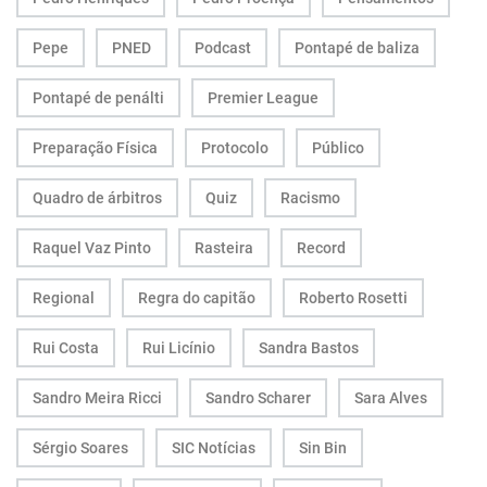
Pepe
PNED
Podcast
Pontapé de baliza
Pontapé de penálti
Premier League
Preparação Física
Protocolo
Público
Quadro de árbitros
Quiz
Racismo
Raquel Vaz Pinto
Rasteira
Record
Regional
Regra do capitão
Roberto Rosetti
Rui Costa
Rui Licínio
Sandra Bastos
Sandro Meira Ricci
Sandro Scharer
Sara Alves
Sérgio Soares
SIC Notícias
Sin Bin