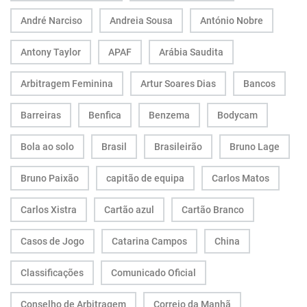
André Narciso
Andreia Sousa
António Nobre
Antony Taylor
APAF
Arábia Saudita
Arbitragem Feminina
Artur Soares Dias
Bancos
Barreiras
Benfica
Benzema
Bodycam
Bola ao solo
Brasil
Brasileirão
Bruno Lage
Bruno Paixão
capitão de equipa
Carlos Matos
Carlos Xistra
Cartão azul
Cartão Branco
Casos de Jogo
Catarina Campos
China
Classificações
Comunicado Oficial
Conselho de Arbitragem
Correio da Manhã