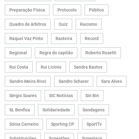
Preparação Física
Protocolo
Público
Quadro de árbitros
Quiz
Racismo
Raquel Vaz Pinto
Rasteira
Record
Regional
Regra do capitão
Roberto Rosetti
Rui Costa
Rui Licínio
Sandra Bastos
Sandro Meira Ricci
Sandro Scharer
Sara Alves
Sérgio Soares
SIC Notícias
Sin Bin
SL Benfica
Solidariedade
Sondagens
Sónia Carneiro
Sporting CP
SportTv
Substituições
Sugestões
Supertaça