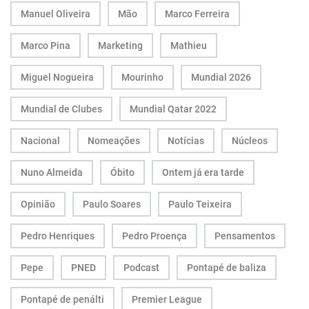
Manuel Oliveira
Mão
Marco Ferreira
Marco Pina
Marketing
Mathieu
Miguel Nogueira
Mourinho
Mundial 2026
Mundial de Clubes
Mundial Qatar 2022
Nacional
Nomeações
Notícias
Núcleos
Nuno Almeida
Óbito
Ontem já era tarde
Opinião
Paulo Soares
Paulo Teixeira
Pedro Henriques
Pedro Proença
Pensamentos
Pepe
PNED
Podcast
Pontapé de baliza
Pontapé de penálti
Premier League