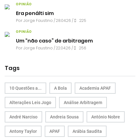
OPINIÃO
Era penálti sim
Por
Jorge Faustino
/ 28.04.26 /
225
OPINIÃO
Um “não caso” de arbitragem
Por
Jorge Faustino
/ 22.04.26 /
256
Tags
10 Questões a...
A Bola
Academia APAF
Alterações Leis Jogo
Análise Arbitragem
André Narciso
Andreia Sousa
António Nobre
Antony Taylor
APAF
Arábia Saudita