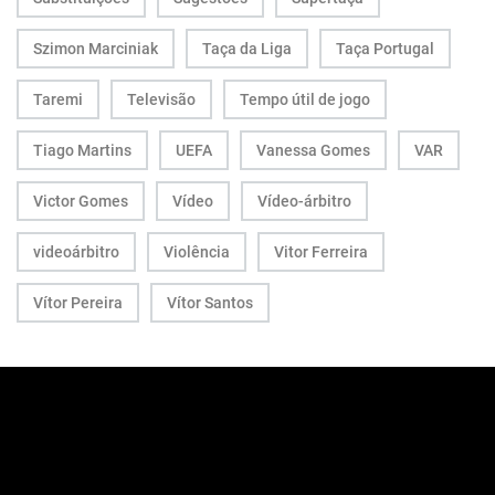
Szimon Marciniak
Taça da Liga
Taça Portugal
Taremi
Televisão
Tempo útil de jogo
Tiago Martins
UEFA
Vanessa Gomes
VAR
Victor Gomes
Vídeo
Vídeo-árbitro
videoárbitro
Violência
Vitor Ferreira
Vítor Pereira
Vítor Santos