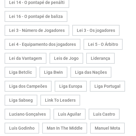
Lei 14 - O pontapé de penálti
Lei 16 - O pontapé de baliza
Lei 3 - Número de Jogadores
Lei 3 - Os jogadores
Lei 4 - Equipamento dos jogadores
Lei 5 - O Árbitro
Lei da Vantagem
Leis de Jogo
Liderança
Liga Betclic
Liga Bwin
Liga das Nações
Liga dos Campeões
Liga Europa
Liga Portugal
Liga Sabseg
Link To Leaders
Luciano Gonçalves
Luís Aguilar
Luís Castro
Luís Godinho
Man In The Middle
Manuel Mota