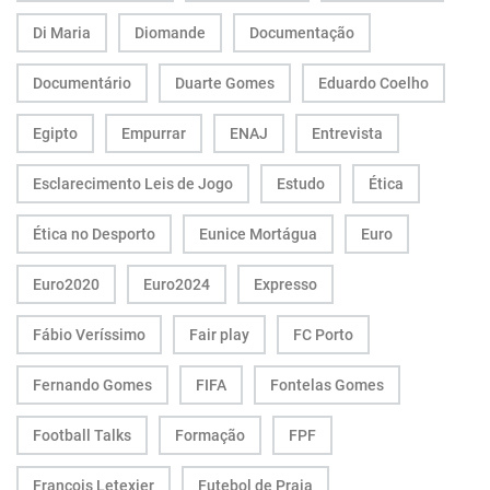
Di Maria
Diomande
Documentação
Documentário
Duarte Gomes
Eduardo Coelho
Egipto
Empurrar
ENAJ
Entrevista
Esclarecimento Leis de Jogo
Estudo
Ética
Ética no Desporto
Eunice Mortágua
Euro
Euro2020
Euro2024
Expresso
Fábio Veríssimo
Fair play
FC Porto
Fernando Gomes
FIFA
Fontelas Gomes
Football Talks
Formação
FPF
François Letexier
Futebol de Praia