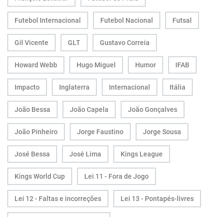
Futebol Internacional
Futebol Nacional
Futsal
Gil Vicente
GLT
Gustavo Correia
Howard Webb
Hugo Miguel
Humor
IFAB
Impacto
Inglaterra
Internacional
Itália
João Bessa
João Capela
João Gonçalves
João Pinheiro
Jorge Faustino
Jorge Sousa
José Bessa
José Lima
Kings League
Kings World Cup
Lei 11 - Fora de Jogo
Lei 12 - Faltas e incorreções
Lei 13 - Pontapés-livres