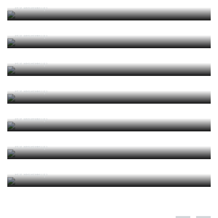
2025/2026 Leis de Jogo
Por RefereeTip
2025/2026 Laws of the Game
Por RefereeTip
2025 04 Alterações e Esclarecimentos às Leis de
Jogo 2025-2026 (Circular IFAB)
Por RefereeTip
2024/2025 Leis de Jogo
Por RefereeTip
2024/2025 Laws of the Game
Por RefereeTip
2024 05 Alterações e Esclarecimentos às Leis de
Jogo 2024-2025 (Circular IFAB)
Por RefereeTip
2023 06 Alterações e Esclarecimentos às Leis de
Jogo 2023-2024 (Circular IFAB)
Por RefereeTip