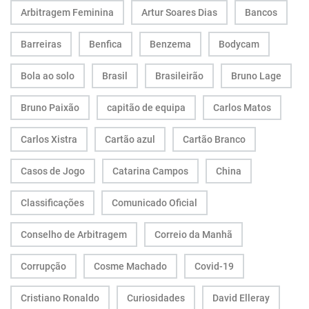
Arbitragem Feminina
Artur Soares Dias
Bancos
Barreiras
Benfica
Benzema
Bodycam
Bola ao solo
Brasil
Brasileirão
Bruno Lage
Bruno Paixão
capitão de equipa
Carlos Matos
Carlos Xistra
Cartão azul
Cartão Branco
Casos de Jogo
Catarina Campos
China
Classificações
Comunicado Oficial
Conselho de Arbitragem
Correio da Manhã
Corrupção
Cosme Machado
Covid-19
Cristiano Ronaldo
Curiosidades
David Elleray