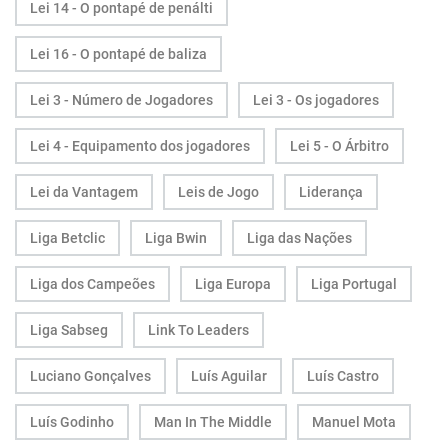
Lei 14 - O pontapé de penálti
Lei 16 - O pontapé de baliza
Lei 3 - Número de Jogadores
Lei 3 - Os jogadores
Lei 4 - Equipamento dos jogadores
Lei 5 - O Árbitro
Lei da Vantagem
Leis de Jogo
Liderança
Liga Betclic
Liga Bwin
Liga das Nações
Liga dos Campeões
Liga Europa
Liga Portugal
Liga Sabseg
Link To Leaders
Luciano Gonçalves
Luís Aguilar
Luís Castro
Luís Godinho
Man In The Middle
Manuel Mota