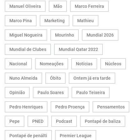
Manuel Oliveira
Mão
Marco Ferreira
Marco Pina
Marketing
Mathieu
Miguel Nogueira
Mourinho
Mundial 2026
Mundial de Clubes
Mundial Qatar 2022
Nacional
Nomeações
Notícias
Núcleos
Nuno Almeida
Óbito
Ontem já era tarde
Opinião
Paulo Soares
Paulo Teixeira
Pedro Henriques
Pedro Proença
Pensamentos
Pepe
PNED
Podcast
Pontapé de baliza
Pontapé de penálti
Premier League