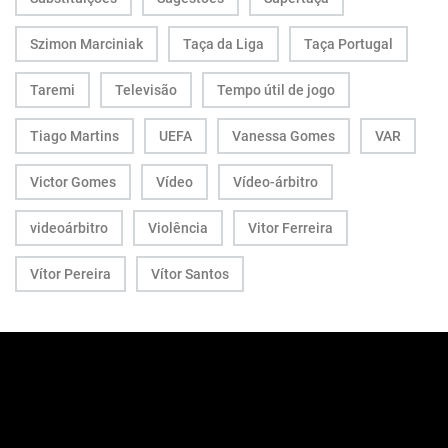
Szimon Marciniak
Taça da Liga
Taça Portugal
Taremi
Televisão
Tempo útil de jogo
Tiago Martins
UEFA
Vanessa Gomes
VAR
Victor Gomes
Vídeo
Vídeo-árbitro
videoárbitro
Violência
Vitor Ferreira
Vítor Pereira
Vítor Santos