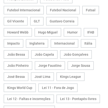
Futebol Internacional
Futebol Nacional
Futsal
Gil Vicente
GLT
Gustavo Correia
Howard Webb
Hugo Miguel
Humor
IFAB
Impacto
Inglaterra
Internacional
Itália
João Bessa
João Capela
João Gonçalves
João Pinheiro
Jorge Faustino
Jorge Sousa
José Bessa
José Lima
Kings League
Kings World Cup
Lei 11 - Fora de Jogo
Lei 12 - Faltas e incorreções
Lei 13 - Pontapés-livres