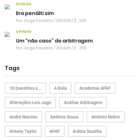
OPINIÃO
Era penálti sim
Por
Jorge Faustino
/ 28.04.26 /
225
OPINIÃO
Um “não caso” de arbitragem
Por
Jorge Faustino
/ 22.04.26 /
256
Tags
10 Questões a...
A Bola
Academia APAF
Alterações Leis Jogo
Análise Arbitragem
André Narciso
Andreia Sousa
António Nobre
Antony Taylor
APAF
Arábia Saudita