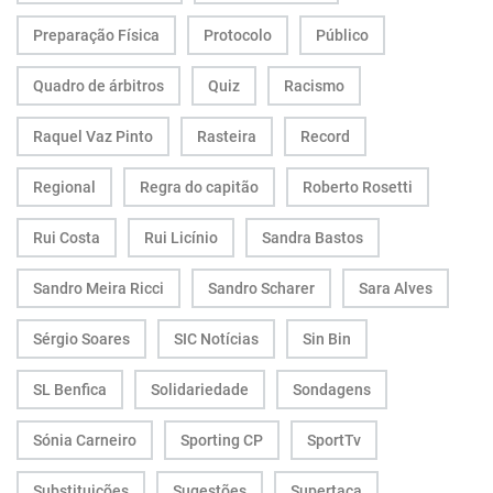
Preparação Física
Protocolo
Público
Quadro de árbitros
Quiz
Racismo
Raquel Vaz Pinto
Rasteira
Record
Regional
Regra do capitão
Roberto Rosetti
Rui Costa
Rui Licínio
Sandra Bastos
Sandro Meira Ricci
Sandro Scharer
Sara Alves
Sérgio Soares
SIC Notícias
Sin Bin
SL Benfica
Solidariedade
Sondagens
Sónia Carneiro
Sporting CP
SportTv
Substituições
Sugestões
Supertaça