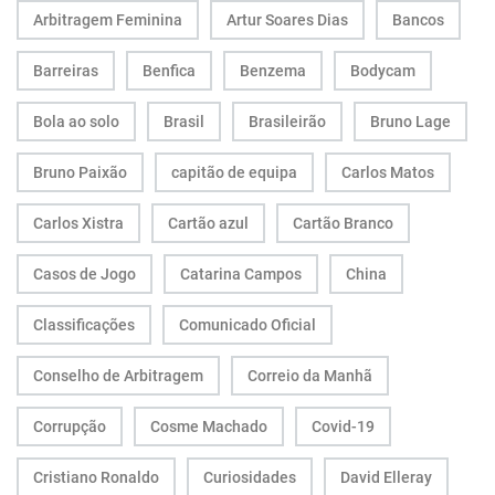
Arbitragem Feminina
Artur Soares Dias
Bancos
Barreiras
Benfica
Benzema
Bodycam
Bola ao solo
Brasil
Brasileirão
Bruno Lage
Bruno Paixão
capitão de equipa
Carlos Matos
Carlos Xistra
Cartão azul
Cartão Branco
Casos de Jogo
Catarina Campos
China
Classificações
Comunicado Oficial
Conselho de Arbitragem
Correio da Manhã
Corrupção
Cosme Machado
Covid-19
Cristiano Ronaldo
Curiosidades
David Elleray