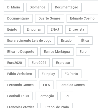
Di Maria
Diomande
Documentação
Documentário
Duarte Gomes
Eduardo Coelho
Egipto
Empurrar
ENAJ
Entrevista
Esclarecimento Leis de Jogo
Estudo
Ética
Ética no Desporto
Eunice Mortágua
Euro
Euro2020
Euro2024
Expresso
Fábio Veríssimo
Fair play
FC Porto
Fernando Gomes
FIFA
Fontelas Gomes
Football Talks
Formação
FPF
François Letexier
Futebol de Praia