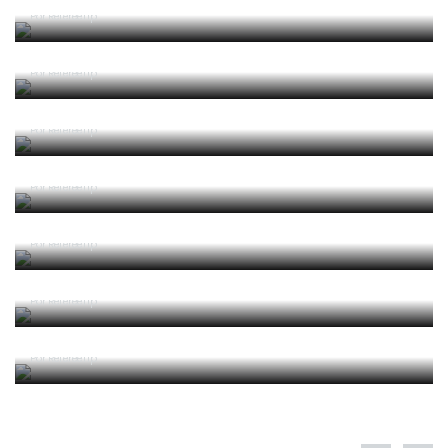
2025/2026 Leis de Jogo
Por RefereeTip
2025/2026 Laws of the Game
Por RefereeTip
2025 04 Alterações e Esclarecimentos às Leis de
Jogo 2025-2026 (Circular IFAB)
Por RefereeTip
2024/2025 Leis de Jogo
Por RefereeTip
2024/2025 Laws of the Game
Por RefereeTip
2024 05 Alterações e Esclarecimentos às Leis de
Jogo 2024-2025 (Circular IFAB)
Por RefereeTip
2023 06 Alterações e Esclarecimentos às Leis de
Jogo 2023-2024 (Circular IFAB)
Por RefereeTip