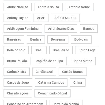
André Narciso
Andreia Sousa
António Nobre
Antony Taylor
APAF
Arábia Saudita
Arbitragem Feminina
Artur Soares Dias
Bancos
Barreiras
Benfica
Benzema
Bodycam
Bola ao solo
Brasil
Brasileirão
Bruno Lage
Bruno Paixão
capitão de equipa
Carlos Matos
Carlos Xistra
Cartão azul
Cartão Branco
Casos de Jogo
Catarina Campos
China
Classificações
Comunicado Oficial
Conselho de Arbitragem
Correio da Manhã