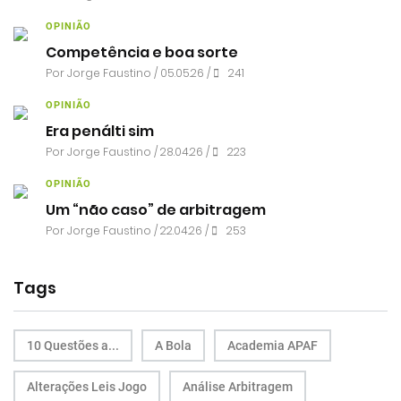
OPINIÃO
Competência e boa sorte
Por
Jorge Faustino
/ 05.05.26 /
241
OPINIÃO
Era penálti sim
Por
Jorge Faustino
/ 28.04.26 /
223
OPINIÃO
Um “não caso” de arbitragem
Por
Jorge Faustino
/ 22.04.26 /
253
Tags
10 Questões a...
A Bola
Academia APAF
Alterações Leis Jogo
Análise Arbitragem