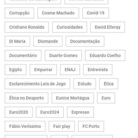
Corrupção
Cosme Machado
Covid-19
Cristiano Ronaldo
Curiosidades
David Elleray
Di Maria
Diomande
Documentação
Documentário
Duarte Gomes
Eduardo Coelho
Egipto
Empurrar
ENAJ
Entrevista
Esclarecimento Leis de Jogo
Estudo
Ética
Ética no Desporto
Eunice Mortágua
Euro
Euro2020
Euro2024
Expresso
Fábio Veríssimo
Fair play
FC Porto