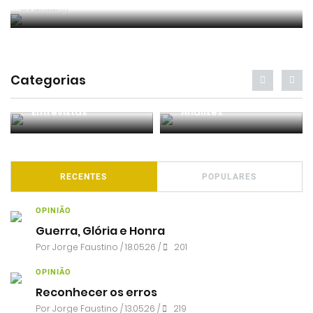
Jogo 2023-2024 (Circular IFAB)
Por RefereeTip
Categorias
Entrevistas
Análises
RECENTES
POPULARES
OPINIÃO
Guerra, Glória e Honra
Por
Jorge Faustino
/ 18.05.26 /
201
OPINIÃO
Reconhecer os erros
Por
Jorge Faustino
/ 13.05.26 /
219