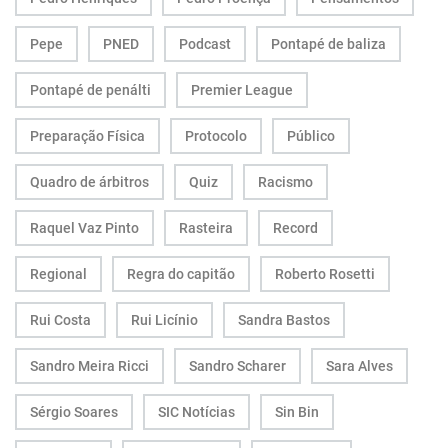
Pepe
PNED
Podcast
Pontapé de baliza
Pontapé de penálti
Premier League
Preparação Física
Protocolo
Público
Quadro de árbitros
Quiz
Racismo
Raquel Vaz Pinto
Rasteira
Record
Regional
Regra do capitão
Roberto Rosetti
Rui Costa
Rui Licínio
Sandra Bastos
Sandro Meira Ricci
Sandro Scharer
Sara Alves
Sérgio Soares
SIC Notícias
Sin Bin