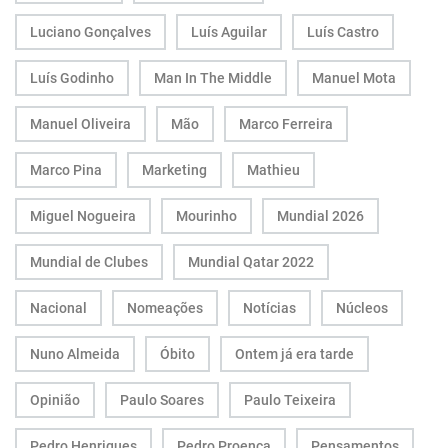
Luciano Gonçalves
Luís Aguilar
Luís Castro
Luís Godinho
Man In The Middle
Manuel Mota
Manuel Oliveira
Mão
Marco Ferreira
Marco Pina
Marketing
Mathieu
Miguel Nogueira
Mourinho
Mundial 2026
Mundial de Clubes
Mundial Qatar 2022
Nacional
Nomeações
Notícias
Núcleos
Nuno Almeida
Óbito
Ontem já era tarde
Opinião
Paulo Soares
Paulo Teixeira
Pedro Henriques
Pedro Proença
Pensamentos