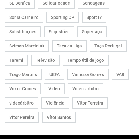
SL Benfica
Solidariedade
Sondagens
Sónia Carneiro
Sporting CP
SportTv
Substituições
Sugestões
Supertaça
Szimon Marciniak
Taça da Liga
Taça Portugal
Taremi
Televisão
Tempo útil de jogo
Tiago Martins
UEFA
Vanessa Gomes
VAR
Victor Gomes
Vídeo
Vídeo-árbitro
videoárbitro
Violência
Vitor Ferreira
Vítor Pereira
Vítor Santos