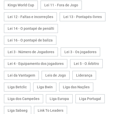
Kings World Cup
Lei 11 - Fora de Jogo
Lei 12 - Faltas e incorreções
Lei 13 - Pontapés-livres
Lei 14 - O pontapé de penálti
Lei 16 - O pontapé de baliza
Lei 3 - Número de Jogadores
Lei 3 - Os jogadores
Lei 4 - Equipamento dos jogadores
Lei 5 - O Árbitro
Lei da Vantagem
Leis de Jogo
Liderança
Liga Betclic
Liga Bwin
Liga das Nações
Liga dos Campeões
Liga Europa
Liga Portugal
Liga Sabseg
Link To Leaders