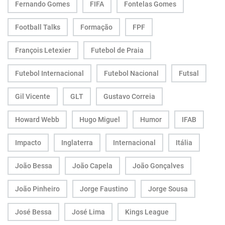
Fernando Gomes
FIFA
Fontelas Gomes
Football Talks
Formação
FPF
François Letexier
Futebol de Praia
Futebol Internacional
Futebol Nacional
Futsal
Gil Vicente
GLT
Gustavo Correia
Howard Webb
Hugo Miguel
Humor
IFAB
Impacto
Inglaterra
Internacional
Itália
João Bessa
João Capela
João Gonçalves
João Pinheiro
Jorge Faustino
Jorge Sousa
José Bessa
José Lima
Kings League