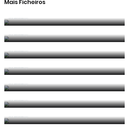
Mais Ficheiros
2025/2026 Manual de Instruções para Árbitros de
Futebol
Por RefereeTip
2025/2026 Leis de Jogo
Por RefereeTip
2025/2026 Laws of the Game
Por RefereeTip
2025 04 Alterações e Esclarecimentos às Leis de
Jogo 2025-2026 (Circular IFAB)
Por RefereeTip
2024/2025 Leis de Jogo
Por RefereeTip
2024/2025 Laws of the Game
Por RefereeTip
2024 05 Alterações e Esclarecimentos às Leis de
Jogo 2024-2025 (Circular IFAB)
Por RefereeTip
2023 06 Alterações e Esclarecimentos às Leis de