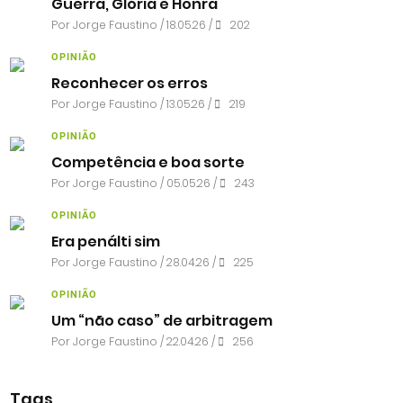
Guerra, Glória e Honra
Por
Jorge Faustino
/ 18.05.26 /
202
OPINIÃO
Reconhecer os erros
Por
Jorge Faustino
/ 13.05.26 /
219
OPINIÃO
Competência e boa sorte
Por
Jorge Faustino
/ 05.05.26 /
243
OPINIÃO
Era penálti sim
Por
Jorge Faustino
/ 28.04.26 /
225
OPINIÃO
Um “não caso” de arbitragem
Por
Jorge Faustino
/ 22.04.26 /
256
Tags