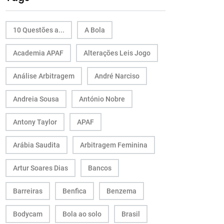
10 Questões a...
A Bola
Academia APAF
Alterações Leis Jogo
Análise Arbitragem
André Narciso
Andreia Sousa
António Nobre
Antony Taylor
APAF
Arábia Saudita
Arbitragem Feminina
Artur Soares Dias
Bancos
Barreiras
Benfica
Benzema
Bodycam
Bola ao solo
Brasil