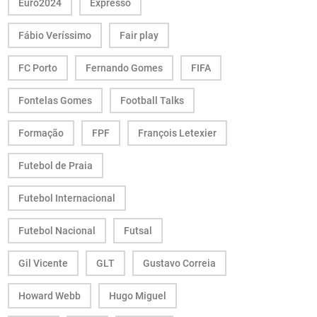
Euro2024
Expresso
Fábio Veríssimo
Fair play
FC Porto
Fernando Gomes
FIFA
Fontelas Gomes
Football Talks
Formação
FPF
François Letexier
Futebol de Praia
Futebol Internacional
Futebol Nacional
Futsal
Gil Vicente
GLT
Gustavo Correia
Howard Webb
Hugo Miguel