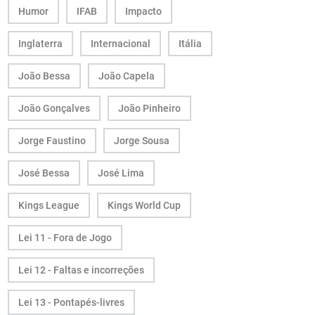
Humor
IFAB
Impacto
Inglaterra
Internacional
Itália
João Bessa
João Capela
João Gonçalves
João Pinheiro
Jorge Faustino
Jorge Sousa
José Bessa
José Lima
Kings League
Kings World Cup
Lei 11 - Fora de Jogo
Lei 12 - Faltas e incorreções
Lei 13 - Pontapés-livres