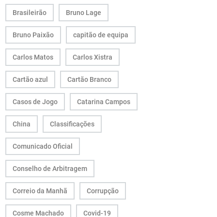
Brasileirão
Bruno Lage
Bruno Paixão
capitão de equipa
Carlos Matos
Carlos Xistra
Cartão azul
Cartão Branco
Casos de Jogo
Catarina Campos
China
Classificações
Comunicado Oficial
Conselho de Arbitragem
Correio da Manhã
Corrupção
Cosme Machado
Covid-19