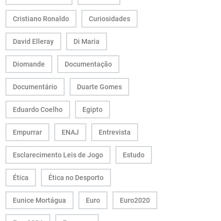
Cristiano Ronaldo
Curiosidades
David Elleray
Di Maria
Diomande
Documentação
Documentário
Duarte Gomes
Eduardo Coelho
Egipto
Empurrar
ENAJ
Entrevista
Esclarecimento Leis de Jogo
Estudo
Ética
Ética no Desporto
Eunice Mortágua
Euro
Euro2020