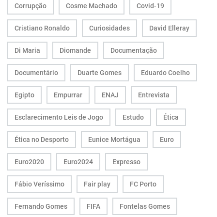
Corrupção
Cosme Machado
Covid-19
Cristiano Ronaldo
Curiosidades
David Elleray
Di Maria
Diomande
Documentação
Documentário
Duarte Gomes
Eduardo Coelho
Egipto
Empurrar
ENAJ
Entrevista
Esclarecimento Leis de Jogo
Estudo
Ética
Ética no Desporto
Eunice Mortágua
Euro
Euro2020
Euro2024
Expresso
Fábio Veríssimo
Fair play
FC Porto
Fernando Gomes
FIFA
Fontelas Gomes