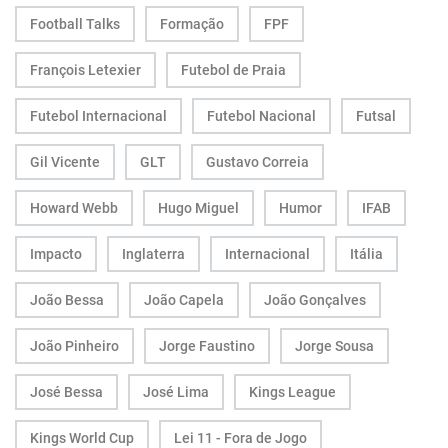
Football Talks
Formação
FPF
François Letexier
Futebol de Praia
Futebol Internacional
Futebol Nacional
Futsal
Gil Vicente
GLT
Gustavo Correia
Howard Webb
Hugo Miguel
Humor
IFAB
Impacto
Inglaterra
Internacional
Itália
João Bessa
João Capela
João Gonçalves
João Pinheiro
Jorge Faustino
Jorge Sousa
José Bessa
José Lima
Kings League
Kings World Cup
Lei 11 - Fora de Jogo