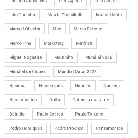
Luciano Gonçalves
Luís Aguilar
Luís Castro
Luís Godinho
Man In The Middle
Manuel Mota
Manuel Oliveira
Mão
Marco Ferreira
Marco Pina
Marketing
Mathieu
Miguel Nogueira
Mourinho
Mundial 2026
Mundial de Clubes
Mundial Qatar 2022
Nacional
Nomeações
Notícias
Núcleos
Nuno Almeida
Óbito
Ontem já era tarde
Opinião
Paulo Soares
Paulo Teixeira
Pedro Henriques
Pedro Proença
Pensamentos