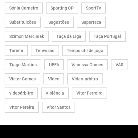
Sónia Carneiro
Sporting CP
SportTv
Substituições
Sugestões
Supertaça
Szimon Marciniak
Taça da Liga
Taça Portugal
Taremi
Televisão
Tempo útil de jogo
Tiago Martins
UEFA
Vanessa Gomes
VAR
Victor Gomes
Vídeo
Vídeo-árbitro
videoárbitro
Violência
Vitor Ferreira
Vítor Pereira
Vítor Santos