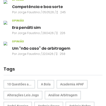
Competência e boa sorte
Por
Jorge Faustino
/ 05.05.26 /
245
OPINIÃO
Era penálti sim
Por
Jorge Faustino
/ 28.04.26 /
226
OPINIÃO
Um “não caso” de arbitragem
Por
Jorge Faustino
/ 22.04.26 /
258
Tags
10 Questões a...
A Bola
Academia APAF
Alterações Leis Jogo
Análise Arbitragem