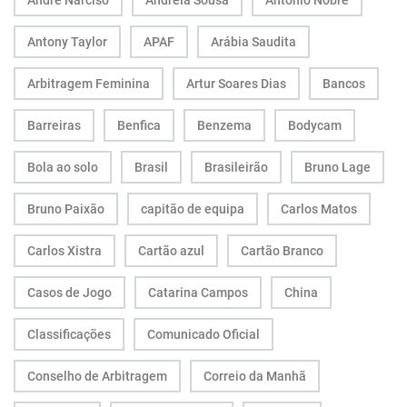
André Narciso
Andreia Sousa
António Nobre
Antony Taylor
APAF
Arábia Saudita
Arbitragem Feminina
Artur Soares Dias
Bancos
Barreiras
Benfica
Benzema
Bodycam
Bola ao solo
Brasil
Brasileirão
Bruno Lage
Bruno Paixão
capitão de equipa
Carlos Matos
Carlos Xistra
Cartão azul
Cartão Branco
Casos de Jogo
Catarina Campos
China
Classificações
Comunicado Oficial
Conselho de Arbitragem
Correio da Manhã