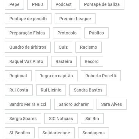
Pepe
PNED
Podcast
Pontapé de baliza
Pontapé de penálti
Premier League
Preparação Física
Protocolo
Público
Quadro de árbitros
Quiz
Racismo
Raquel Vaz Pinto
Rasteira
Record
Regional
Regra do capitão
Roberto Rosetti
Rui Costa
Rui Licínio
Sandra Bastos
Sandro Meira Ricci
Sandro Scharer
Sara Alves
Sérgio Soares
SIC Notícias
Sin Bin
SL Benfica
Solidariedade
Sondagens