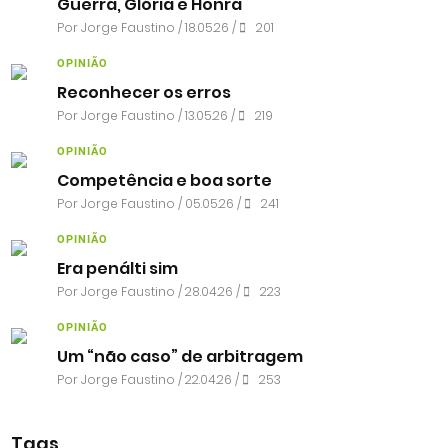
Guerra, Glória e Honra
Por
Jorge Faustino
/ 18.05.26 /
201
OPINIÃO
Reconhecer os erros
Por
Jorge Faustino
/ 13.05.26 /
219
OPINIÃO
Competência e boa sorte
Por
Jorge Faustino
/ 05.05.26 /
241
OPINIÃO
Era penálti sim
Por
Jorge Faustino
/ 28.04.26 /
223
OPINIÃO
Um “não caso” de arbitragem
Por
Jorge Faustino
/ 22.04.26 /
253
Tags