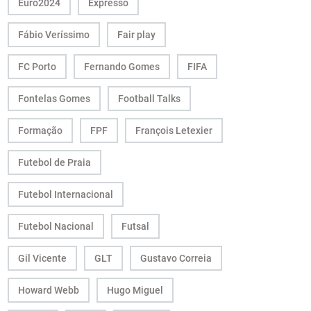
Euro2024
Expresso
Fábio Veríssimo
Fair play
FC Porto
Fernando Gomes
FIFA
Fontelas Gomes
Football Talks
Formação
FPF
François Letexier
Futebol de Praia
Futebol Internacional
Futebol Nacional
Futsal
Gil Vicente
GLT
Gustavo Correia
Howard Webb
Hugo Miguel