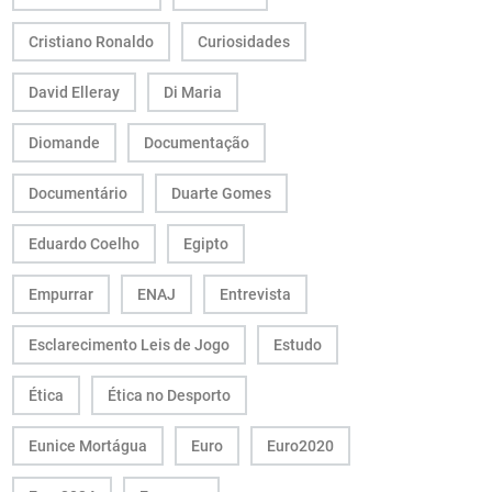
Cristiano Ronaldo
Curiosidades
David Elleray
Di Maria
Diomande
Documentação
Documentário
Duarte Gomes
Eduardo Coelho
Egipto
Empurrar
ENAJ
Entrevista
Esclarecimento Leis de Jogo
Estudo
Ética
Ética no Desporto
Eunice Mortágua
Euro
Euro2020