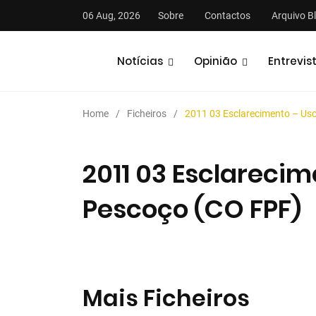
06 Aug, 2026
Sobre
Contactos
Arquivo B
Notícias
Opinião
Entrevis
Home
Ficheiros
2011 03 Esclarecimento – Us
2011 03 Esclarecim
Pescoço (CO FPF)
stas
Análises
Podcasts
Mais Ficheiros
2025/2026