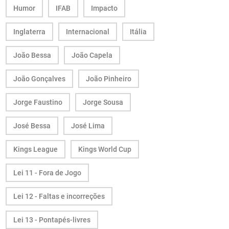
Humor
IFAB
Impacto
Inglaterra
Internacional
Itália
João Bessa
João Capela
João Gonçalves
João Pinheiro
Jorge Faustino
Jorge Sousa
José Bessa
José Lima
Kings League
Kings World Cup
Lei 11 - Fora de Jogo
Lei 12 - Faltas e incorreções
Lei 13 - Pontapés-livres