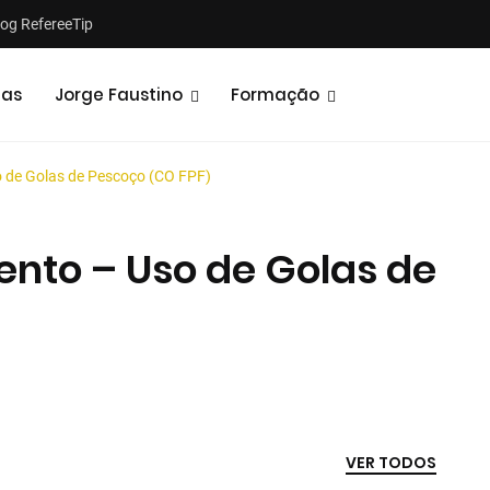
log RefereeTip
tas
Jorge Faustino
Formação
o de Golas de Pescoço (CO FPF)
ento – Uso de Golas de
Notícias
Opiniões
VER TODOS
2025 04