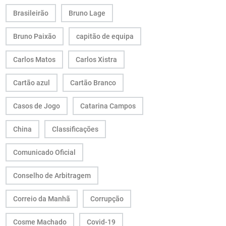
Brasileirão
Bruno Lage
Bruno Paixão
capitão de equipa
Carlos Matos
Carlos Xistra
Cartão azul
Cartão Branco
Casos de Jogo
Catarina Campos
China
Classificações
Comunicado Oficial
Conselho de Arbitragem
Correio da Manhã
Corrupção
Cosme Machado
Covid-19