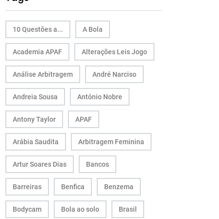
10 Questões a...
A Bola
Academia APAF
Alterações Leis Jogo
Análise Arbitragem
André Narciso
Andreia Sousa
António Nobre
Antony Taylor
APAF
Arábia Saudita
Arbitragem Feminina
Artur Soares Dias
Bancos
Barreiras
Benfica
Benzema
Bodycam
Bola ao solo
Brasil