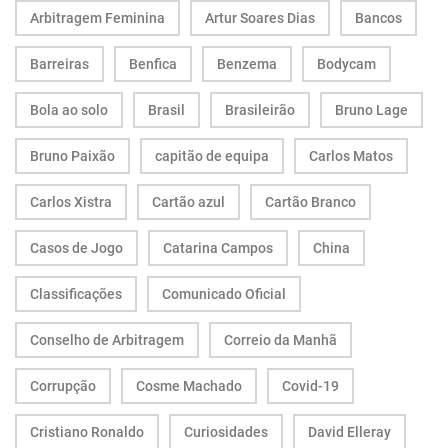
Arbitragem Feminina
Artur Soares Dias
Bancos
Barreiras
Benfica
Benzema
Bodycam
Bola ao solo
Brasil
Brasileirão
Bruno Lage
Bruno Paixão
capitão de equipa
Carlos Matos
Carlos Xistra
Cartão azul
Cartão Branco
Casos de Jogo
Catarina Campos
China
Classificações
Comunicado Oficial
Conselho de Arbitragem
Correio da Manhã
Corrupção
Cosme Machado
Covid-19
Cristiano Ronaldo
Curiosidades
David Elleray