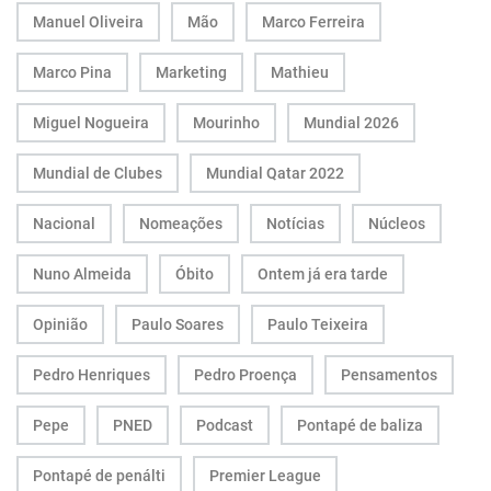
Manuel Oliveira
Mão
Marco Ferreira
Marco Pina
Marketing
Mathieu
Miguel Nogueira
Mourinho
Mundial 2026
Mundial de Clubes
Mundial Qatar 2022
Nacional
Nomeações
Notícias
Núcleos
Nuno Almeida
Óbito
Ontem já era tarde
Opinião
Paulo Soares
Paulo Teixeira
Pedro Henriques
Pedro Proença
Pensamentos
Pepe
PNED
Podcast
Pontapé de baliza
Pontapé de penálti
Premier League