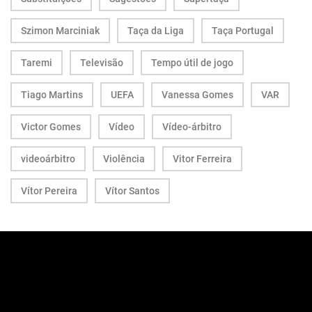
Szimon Marciniak
Taça da Liga
Taça Portugal
Taremi
Televisão
Tempo útil de jogo
Tiago Martins
UEFA
Vanessa Gomes
VAR
Victor Gomes
Vídeo
Vídeo-árbitro
videoárbitro
Violência
Vitor Ferreira
Vítor Pereira
Vítor Santos