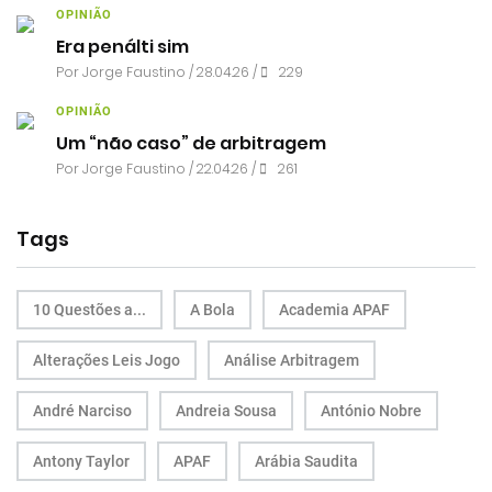
OPINIÃO
Era penálti sim
Por
Jorge Faustino
/ 28.04.26 /
229
OPINIÃO
Um “não caso” de arbitragem
Por
Jorge Faustino
/ 22.04.26 /
261
Tags
10 Questões a...
A Bola
Academia APAF
Alterações Leis Jogo
Análise Arbitragem
André Narciso
Andreia Sousa
António Nobre
Antony Taylor
APAF
Arábia Saudita