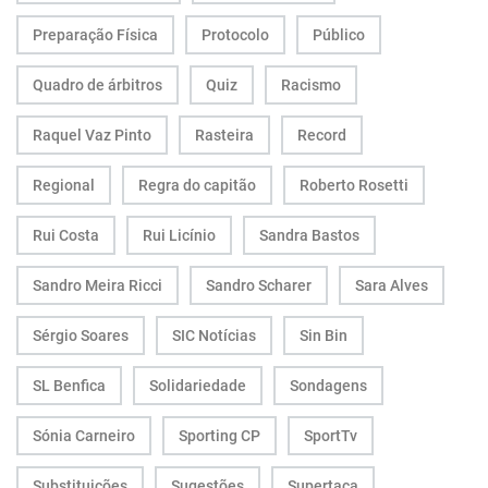
Preparação Física
Protocolo
Público
Quadro de árbitros
Quiz
Racismo
Raquel Vaz Pinto
Rasteira
Record
Regional
Regra do capitão
Roberto Rosetti
Rui Costa
Rui Licínio
Sandra Bastos
Sandro Meira Ricci
Sandro Scharer
Sara Alves
Sérgio Soares
SIC Notícias
Sin Bin
SL Benfica
Solidariedade
Sondagens
Sónia Carneiro
Sporting CP
SportTv
Substituições
Sugestões
Supertaça