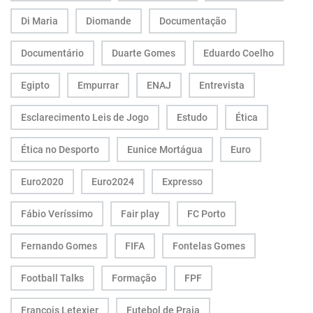
Di Maria
Diomande
Documentação
Documentário
Duarte Gomes
Eduardo Coelho
Egipto
Empurrar
ENAJ
Entrevista
Esclarecimento Leis de Jogo
Estudo
Ética
Ética no Desporto
Eunice Mortágua
Euro
Euro2020
Euro2024
Expresso
Fábio Veríssimo
Fair play
FC Porto
Fernando Gomes
FIFA
Fontelas Gomes
Football Talks
Formação
FPF
François Letexier
Futebol de Praia