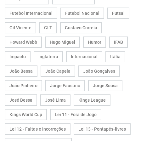
Futebol Internacional
Futebol Nacional
Futsal
Gil Vicente
GLT
Gustavo Correia
Howard Webb
Hugo Miguel
Humor
IFAB
Impacto
Inglaterra
Internacional
Itália
João Bessa
João Capela
João Gonçalves
João Pinheiro
Jorge Faustino
Jorge Sousa
José Bessa
José Lima
Kings League
Kings World Cup
Lei 11 - Fora de Jogo
Lei 12 - Faltas e incorreções
Lei 13 - Pontapés-livres