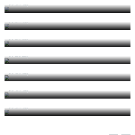
2025/2026 Leis de Jogo
Por RefereeTip
2025/2026 Laws of the Game
Por RefereeTip
2025 04 Alterações e Esclarecimentos às Leis de
Jogo 2025-2026 (Circular IFAB)
Por RefereeTip
2024/2025 Leis de Jogo
Por RefereeTip
2024/2025 Laws of the Game
Por RefereeTip
2024 05 Alterações e Esclarecimentos às Leis de
Jogo 2024-2025 (Circular IFAB)
Por RefereeTip
2023 06 Alterações e Esclarecimentos às Leis de
Jogo 2023-2024 (Circular IFAB)
Por RefereeTip