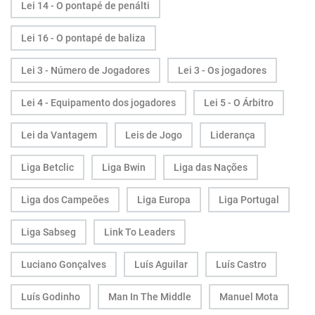
Lei 14 - O pontapé de penálti
Lei 16 - O pontapé de baliza
Lei 3 - Número de Jogadores
Lei 3 - Os jogadores
Lei 4 - Equipamento dos jogadores
Lei 5 - O Árbitro
Lei da Vantagem
Leis de Jogo
Liderança
Liga Betclic
Liga Bwin
Liga das Nações
Liga dos Campeões
Liga Europa
Liga Portugal
Liga Sabseg
Link To Leaders
Luciano Gonçalves
Luís Aguilar
Luís Castro
Luís Godinho
Man In The Middle
Manuel Mota