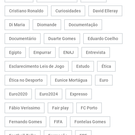
Cristiano Ronaldo
Curiosidades
David Elleray
Di Maria
Diomande
Documentação
Documentário
Duarte Gomes
Eduardo Coelho
Egipto
Empurrar
ENAJ
Entrevista
Esclarecimento Leis de Jogo
Estudo
Ética
Ética no Desporto
Eunice Mortágua
Euro
Euro2020
Euro2024
Expresso
Fábio Veríssimo
Fair play
FC Porto
Fernando Gomes
FIFA
Fontelas Gomes