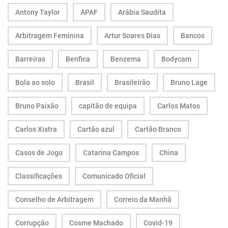
Antony Taylor
APAF
Arábia Saudita
Arbitragem Feminina
Artur Soares Dias
Bancos
Barreiras
Benfica
Benzema
Bodycam
Bola ao solo
Brasil
Brasileirão
Bruno Lage
Bruno Paixão
capitão de equipa
Carlos Matos
Carlos Xistra
Cartão azul
Cartão Branco
Casos de Jogo
Catarina Campos
China
Classificações
Comunicado Oficial
Conselho de Arbitragem
Correio da Manhã
Corrupção
Cosme Machado
Covid-19