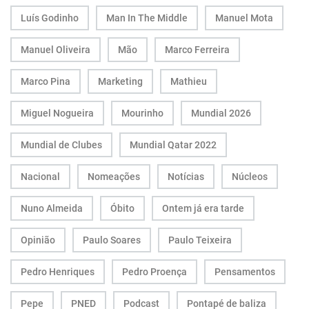
Luís Godinho
Man In The Middle
Manuel Mota
Manuel Oliveira
Mão
Marco Ferreira
Marco Pina
Marketing
Mathieu
Miguel Nogueira
Mourinho
Mundial 2026
Mundial de Clubes
Mundial Qatar 2022
Nacional
Nomeações
Notícias
Núcleos
Nuno Almeida
Óbito
Ontem já era tarde
Opinião
Paulo Soares
Paulo Teixeira
Pedro Henriques
Pedro Proença
Pensamentos
Pepe
PNED
Podcast
Pontapé de baliza