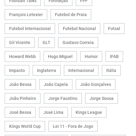
Football Talks
Formação
FPF
François Letexier
Futebol de Praia
Futebol Internacional
Futebol Nacional
Futsal
Gil Vicente
GLT
Gustavo Correia
Howard Webb
Hugo Miguel
Humor
IFAB
Impacto
Inglaterra
Internacional
Itália
João Bessa
João Capela
João Gonçalves
João Pinheiro
Jorge Faustino
Jorge Sousa
José Bessa
José Lima
Kings League
Kings World Cup
Lei 11 - Fora de Jogo