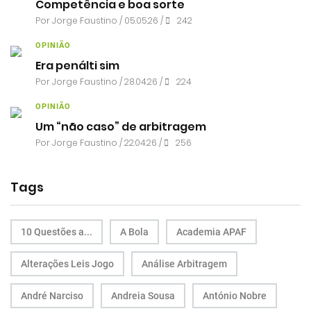
Competência e boa sorte
Por
Jorge Faustino
/ 05.05.26 /
242
OPINIÃO
Era penálti sim
Por
Jorge Faustino
/ 28.04.26 /
224
OPINIÃO
Um “não caso” de arbitragem
Por
Jorge Faustino
/ 22.04.26 /
256
Tags
10 Questões a...
A Bola
Academia APAF
Alterações Leis Jogo
Análise Arbitragem
André Narciso
Andreia Sousa
António Nobre