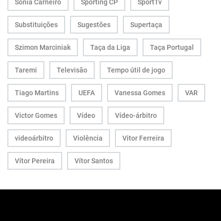
Sónia Carneiro
Sporting CP
SportTv
Substituições
Sugestões
Supertaça
Szimon Marciniak
Taça da Liga
Taça Portugal
Taremi
Televisão
Tempo útil de jogo
Tiago Martins
UEFA
Vanessa Gomes
VAR
Victor Gomes
Vídeo
Vídeo-árbitro
videoárbitro
Violência
Vitor Ferreira
Vítor Pereira
Vítor Santos