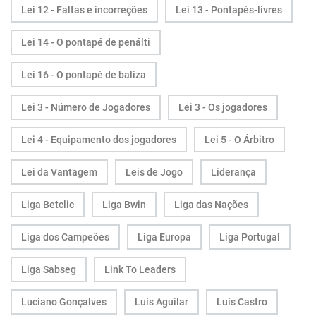
Lei 12 - Faltas e incorreções
Lei 13 - Pontapés-livres
Lei 14 - O pontapé de penálti
Lei 16 - O pontapé de baliza
Lei 3 - Número de Jogadores
Lei 3 - Os jogadores
Lei 4 - Equipamento dos jogadores
Lei 5 - O Árbitro
Lei da Vantagem
Leis de Jogo
Liderança
Liga Betclic
Liga Bwin
Liga das Nações
Liga dos Campeões
Liga Europa
Liga Portugal
Liga Sabseg
Link To Leaders
Luciano Gonçalves
Luís Aguilar
Luís Castro