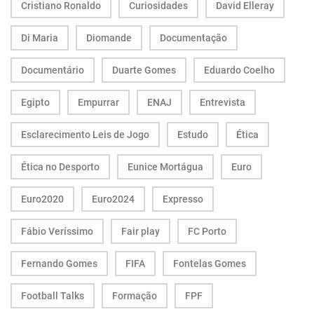
Cristiano Ronaldo
Curiosidades
David Elleray
Di Maria
Diomande
Documentação
Documentário
Duarte Gomes
Eduardo Coelho
Egipto
Empurrar
ENAJ
Entrevista
Esclarecimento Leis de Jogo
Estudo
Ética
Ética no Desporto
Eunice Mortágua
Euro
Euro2020
Euro2024
Expresso
Fábio Veríssimo
Fair play
FC Porto
Fernando Gomes
FIFA
Fontelas Gomes
Football Talks
Formação
FPF