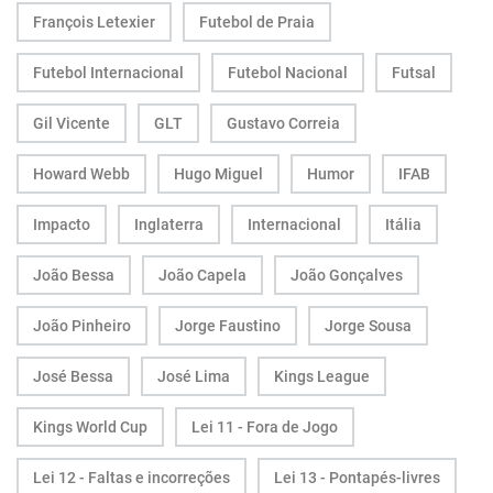
François Letexier
Futebol de Praia
Futebol Internacional
Futebol Nacional
Futsal
Gil Vicente
GLT
Gustavo Correia
Howard Webb
Hugo Miguel
Humor
IFAB
Impacto
Inglaterra
Internacional
Itália
João Bessa
João Capela
João Gonçalves
João Pinheiro
Jorge Faustino
Jorge Sousa
José Bessa
José Lima
Kings League
Kings World Cup
Lei 11 - Fora de Jogo
Lei 12 - Faltas e incorreções
Lei 13 - Pontapés-livres