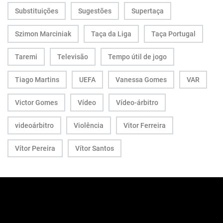
Substituições
Sugestões
Supertaça
Szimon Marciniak
Taça da Liga
Taça Portugal
Taremi
Televisão
Tempo útil de jogo
Tiago Martins
UEFA
Vanessa Gomes
VAR
Victor Gomes
Vídeo
Vídeo-árbitro
videoárbitro
Violência
Vitor Ferreira
Vítor Pereira
Vítor Santos