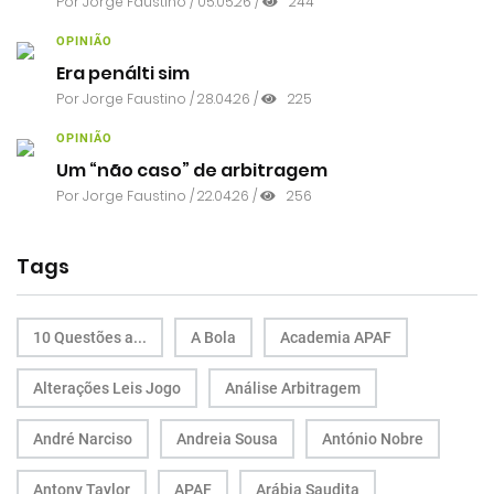
Por
Jorge Faustino
/ 05.05.26 /
244
OPINIÃO
Era penálti sim
Por
Jorge Faustino
/ 28.04.26 /
225
OPINIÃO
Um “não caso” de arbitragem
Por
Jorge Faustino
/ 22.04.26 /
256
Tags
10 Questões a...
A Bola
Academia APAF
Alterações Leis Jogo
Análise Arbitragem
André Narciso
Andreia Sousa
António Nobre
Antony Taylor
APAF
Arábia Saudita