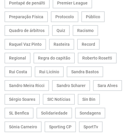
Pontapé de penálti
Premier League
Preparação Física
Protocolo
Público
Quadro de árbitros
Quiz
Racismo
Raquel Vaz Pinto
Rasteira
Record
Regional
Regra do capitão
Roberto Rosetti
Rui Costa
Rui Licínio
Sandra Bastos
Sandro Meira Ricci
Sandro Scharer
Sara Alves
Sérgio Soares
SIC Notícias
Sin Bin
SL Benfica
Solidariedade
Sondagens
Sónia Carneiro
Sporting CP
SportTv