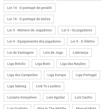
Lei 14 - O pontapé de penálti
Lei 16 - O pontapé de baliza
Lei 3 - Número de Jogadores
Lei 3 - Os jogadores
Lei 4 - Equipamento dos jogadores
Lei 5 - O Árbitro
Lei da Vantagem
Leis de Jogo
Liderança
Liga Betclic
Liga Bwin
Liga das Nações
Liga dos Campeões
Liga Europa
Liga Portugal
Liga Sabseg
Link To Leaders
Luciano Gonçalves
Luís Aguilar
Luís Castro
Luís Godinho
Man In The Middle
Manuel Mota