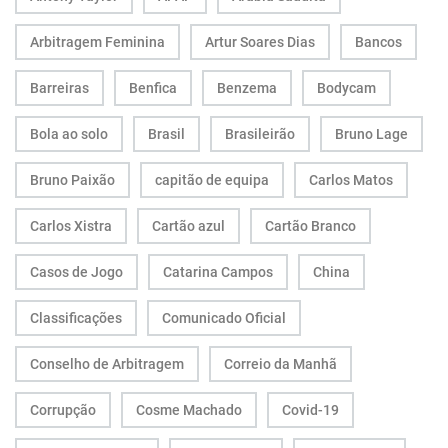
Arbitragem Feminina
Artur Soares Dias
Bancos
Barreiras
Benfica
Benzema
Bodycam
Bola ao solo
Brasil
Brasileirão
Bruno Lage
Bruno Paixão
capitão de equipa
Carlos Matos
Carlos Xistra
Cartão azul
Cartão Branco
Casos de Jogo
Catarina Campos
China
Classificações
Comunicado Oficial
Conselho de Arbitragem
Correio da Manhã
Corrupção
Cosme Machado
Covid-19