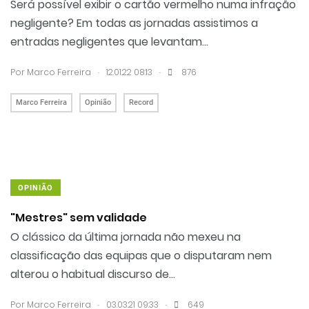
Será possível exibir o cartão vermelho numa infração
negligente? Em todas as jornadas assistimos a
entradas negligentes que levantam...
.
.
Por Marco Ferreira
12.01.22 08:13
876
Marco Ferreira
Opinião
Record
OPINIÃO
"Mestres" sem validade
O clássico da última jornada não mexeu na
classificação das equipas que o disputaram nem
alterou o habitual discurso de...
.
.
Por Marco Ferreira
03.03.21 09:33
649