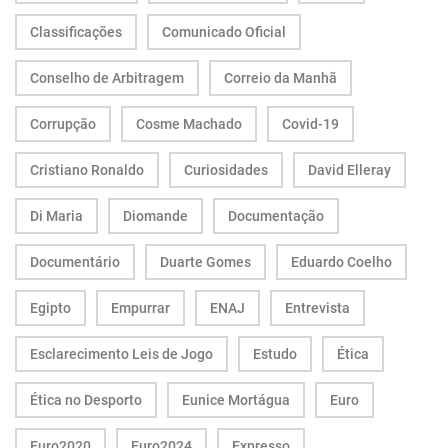
Classificações
Comunicado Oficial
Conselho de Arbitragem
Correio da Manhã
Corrupção
Cosme Machado
Covid-19
Cristiano Ronaldo
Curiosidades
David Elleray
Di Maria
Diomande
Documentação
Documentário
Duarte Gomes
Eduardo Coelho
Egipto
Empurrar
ENAJ
Entrevista
Esclarecimento Leis de Jogo
Estudo
Ética
Ética no Desporto
Eunice Mortágua
Euro
Euro2020
Euro2024
Expresso