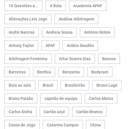
10 Questões a...
A Bola
Academia APAF
Alterações Leis Jogo
Análise Arbitragem
André Narciso
Andreia Sousa
António Nobre
Antony Taylor
APAF
Arábia Saudita
Arbitragem Feminina
Artur Soares Dias
Bancos
Barreiras
Benfica
Benzema
Bodycam
Bola ao solo
Brasil
Brasileirão
Bruno Lage
Bruno Paixão
capitão de equipa
Carlos Matos
Carlos Xistra
Cartão azul
Cartão Branco
Casos de Jogo
Catarina Campos
China