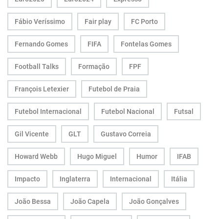
Fábio Veríssimo
Fair play
FC Porto
Fernando Gomes
FIFA
Fontelas Gomes
Football Talks
Formação
FPF
François Letexier
Futebol de Praia
Futebol Internacional
Futebol Nacional
Futsal
Gil Vicente
GLT
Gustavo Correia
Howard Webb
Hugo Miguel
Humor
IFAB
Impacto
Inglaterra
Internacional
Itália
João Bessa
João Capela
João Gonçalves