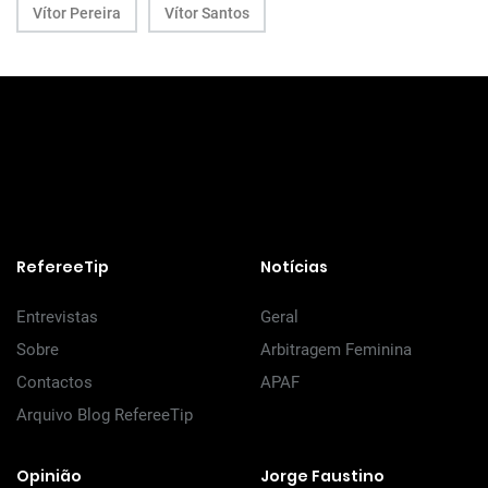
Vítor Pereira
Vítor Santos
RefereeTip
Notícias
Entrevistas
Geral
Sobre
Arbitragem Feminina
Contactos
APAF
Arquivo Blog RefereeTip
Opinião
Jorge Faustino