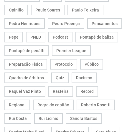
Opinião
Paulo Soares
Paulo Teixeira
Pedro Henriques
Pedro Proença
Pensamentos
Pepe
PNED
Podcast
Pontapé de baliza
Pontapé de penálti
Premier League
Preparação Física
Protocolo
Público
Quadro de árbitros
Quiz
Racismo
Raquel Vaz Pinto
Rasteira
Record
Regional
Regra do capitão
Roberto Rosetti
Rui Costa
Rui Licínio
Sandra Bastos