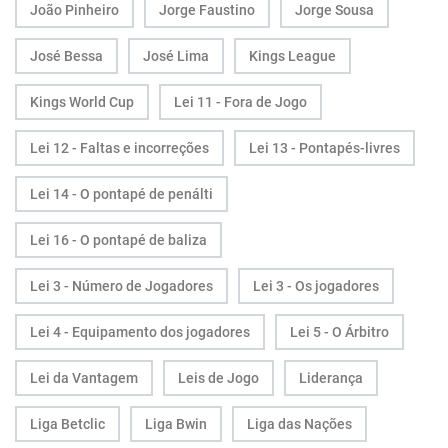
João Pinheiro
Jorge Faustino
Jorge Sousa
José Bessa
José Lima
Kings League
Kings World Cup
Lei 11 - Fora de Jogo
Lei 12 - Faltas e incorreções
Lei 13 - Pontapés-livres
Lei 14 - O pontapé de penálti
Lei 16 - O pontapé de baliza
Lei 3 - Número de Jogadores
Lei 3 - Os jogadores
Lei 4 - Equipamento dos jogadores
Lei 5 - O Árbitro
Lei da Vantagem
Leis de Jogo
Liderança
Liga Betclic
Liga Bwin
Liga das Nações