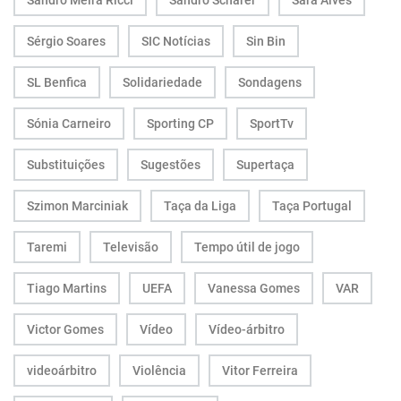
Sandro Meira Ricci
Sandro Scharer
Sara Alves
Sérgio Soares
SIC Notícias
Sin Bin
SL Benfica
Solidariedade
Sondagens
Sónia Carneiro
Sporting CP
SportTv
Substituições
Sugestões
Supertaça
Szimon Marciniak
Taça da Liga
Taça Portugal
Taremi
Televisão
Tempo útil de jogo
Tiago Martins
UEFA
Vanessa Gomes
VAR
Victor Gomes
Vídeo
Vídeo-árbitro
videoárbitro
Violência
Vitor Ferreira