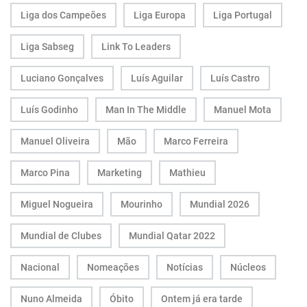
Liga dos Campeões
Liga Europa
Liga Portugal
Liga Sabseg
Link To Leaders
Luciano Gonçalves
Luís Aguilar
Luís Castro
Luís Godinho
Man In The Middle
Manuel Mota
Manuel Oliveira
Mão
Marco Ferreira
Marco Pina
Marketing
Mathieu
Miguel Nogueira
Mourinho
Mundial 2026
Mundial de Clubes
Mundial Qatar 2022
Nacional
Nomeações
Notícias
Núcleos
Nuno Almeida
Óbito
Ontem já era tarde