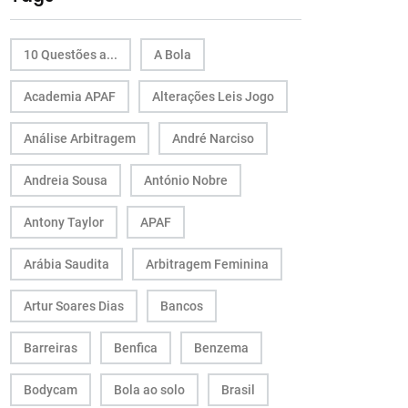
10 Questões a...
A Bola
Academia APAF
Alterações Leis Jogo
Análise Arbitragem
André Narciso
Andreia Sousa
António Nobre
Antony Taylor
APAF
Arábia Saudita
Arbitragem Feminina
Artur Soares Dias
Bancos
Barreiras
Benfica
Benzema
Bodycam
Bola ao solo
Brasil