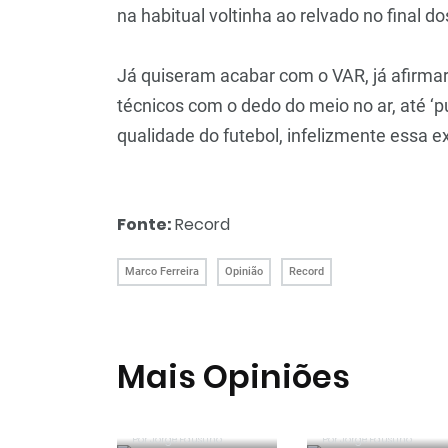
na habitual voltinha ao relvado no final do
Já quiseram acabar com o VAR, já afirmara
técnicos com o dedo do meio no ar, até ‘pu
qualidade do futebol, infelizmente essa ex
Fonte:
Record
Marco Ferreira
Opinião
Record
Mais Opiniões
Guerra, Glória e
Reconhecer os
Honra
erros
Por
Jorge Faustino
Por
Entre os
Jorge Faustino