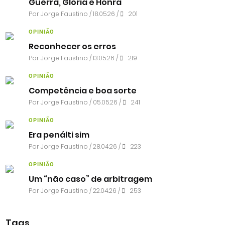
Guerra, Glória e Honra
Por
Jorge Faustino
/ 18.05.26 /
201
OPINIÃO
Reconhecer os erros
Por
Jorge Faustino
/ 13.05.26 /
219
OPINIÃO
Competência e boa sorte
Por
Jorge Faustino
/ 05.05.26 /
241
OPINIÃO
Era penálti sim
Por
Jorge Faustino
/ 28.04.26 /
223
OPINIÃO
Um “não caso” de arbitragem
Por
Jorge Faustino
/ 22.04.26 /
253
Tags