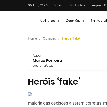
06 Aug, 2026
Sobre
Contactos
Arquivo B
Notícias
Opinião
Entrevis
Home
Opiniões
Heróis ‘fake’
Autor
Marco Ferreira
Data: 27/01/2022
stas
Análises
Podcasts
Heróis ‘fake’
maioria das decisões a serem corretas, 