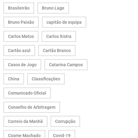
Brasileirão
Bruno Lage
Bruno Paixão
capitão de equipa
Carlos Matos
Carlos Xistra
Cartão azul
Cartão Branco
Casos de Jogo
Catarina Campos
China
Classificações
Comunicado Oficial
Conselho de Arbitragem
Correio da Manhã
Corrupção
Cosme Machado
Covid-19