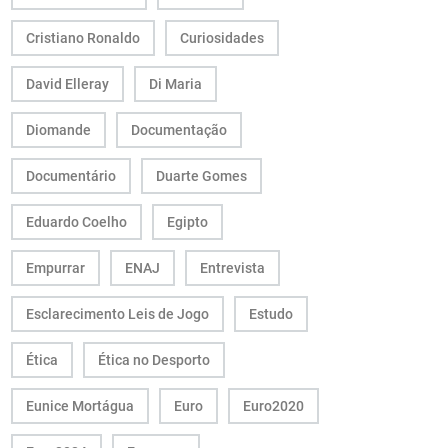
Cristiano Ronaldo
Curiosidades
David Elleray
Di Maria
Diomande
Documentação
Documentário
Duarte Gomes
Eduardo Coelho
Egipto
Empurrar
ENAJ
Entrevista
Esclarecimento Leis de Jogo
Estudo
Ética
Ética no Desporto
Eunice Mortágua
Euro
Euro2020