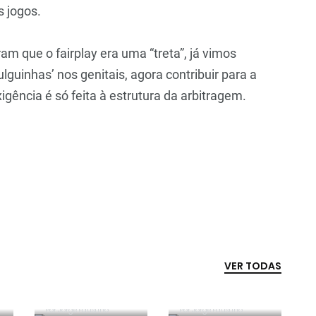
s jogos.
m que o fairplay era uma “treta”, já vimos
lguinhas’ nos genitais, agora contribuir para a
igência é só feita à estrutura da arbitragem.
VER TODAS
Competência e
boa sorte
Era penálti sim
Por
Jorge Faustino
Por
Jorge Faustino