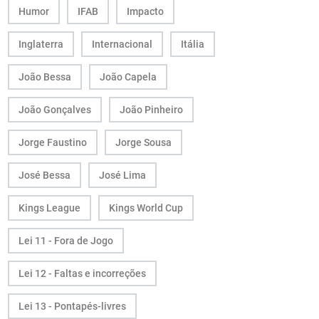
Humor
IFAB
Impacto
Inglaterra
Internacional
Itália
João Bessa
João Capela
João Gonçalves
João Pinheiro
Jorge Faustino
Jorge Sousa
José Bessa
José Lima
Kings League
Kings World Cup
Lei 11 - Fora de Jogo
Lei 12 - Faltas e incorreções
Lei 13 - Pontapés-livres