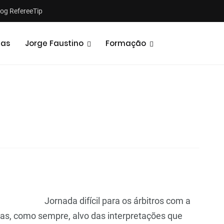
log RefereeTip
tas
Jorge Faustino
Formação
Notícias
Opiniões
Jornada difícil para os árbitros com a
mas, como sempre, alvo das interpretações que