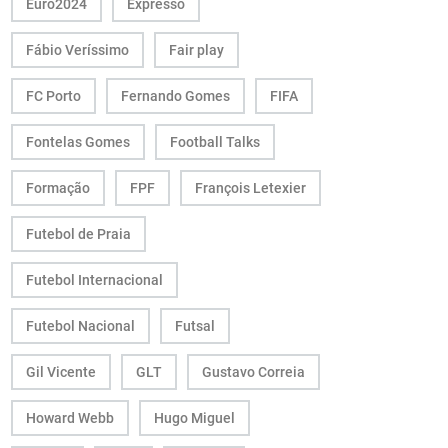
Euro2024
Expresso
Fábio Veríssimo
Fair play
FC Porto
Fernando Gomes
FIFA
Fontelas Gomes
Football Talks
Formação
FPF
François Letexier
Futebol de Praia
Futebol Internacional
Futebol Nacional
Futsal
Gil Vicente
GLT
Gustavo Correia
Howard Webb
Hugo Miguel