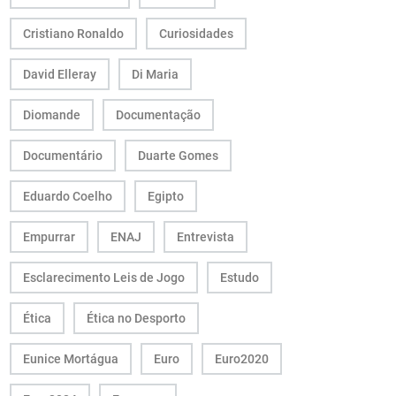
Cristiano Ronaldo
Curiosidades
David Elleray
Di Maria
Diomande
Documentação
Documentário
Duarte Gomes
Eduardo Coelho
Egipto
Empurrar
ENAJ
Entrevista
Esclarecimento Leis de Jogo
Estudo
Ética
Ética no Desporto
Eunice Mortágua
Euro
Euro2020