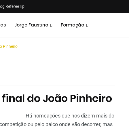
log RefereeTip
tas
Jorge Faustino
Formação
ão Pinheiro
Notícias
Opiniões
 final do João Pinheiro
Há nomeações que nos dizem mais do
 competição ou pelo palco onde vão decorrer, mas