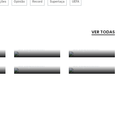
ções
Opinião
Record
Supertaça
UEFA
VER TODAS
Competência e
boa sorte
Era penálti sim
Por
Jorge Faustino
Por
Jorge Faustino
Critério e
Forma vs
observação
Conteúdo
Por
Jorge Faustino
Por
Jorge Faustino