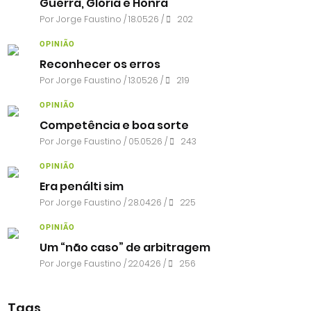
Guerra, Glória e Honra
Por
Jorge Faustino
/ 18.05.26 /
202
OPINIÃO
Reconhecer os erros
Por
Jorge Faustino
/ 13.05.26 /
219
OPINIÃO
Competência e boa sorte
Por
Jorge Faustino
/ 05.05.26 /
243
OPINIÃO
Era penálti sim
Por
Jorge Faustino
/ 28.04.26 /
225
OPINIÃO
Um “não caso” de arbitragem
Por
Jorge Faustino
/ 22.04.26 /
256
Tags