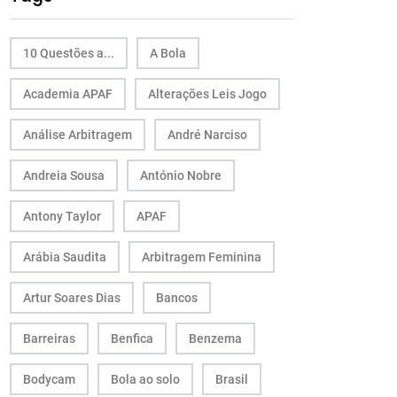
10 Questões a...
A Bola
Academia APAF
Alterações Leis Jogo
Análise Arbitragem
André Narciso
Andreia Sousa
António Nobre
Antony Taylor
APAF
Arábia Saudita
Arbitragem Feminina
Artur Soares Dias
Bancos
Barreiras
Benfica
Benzema
Bodycam
Bola ao solo
Brasil