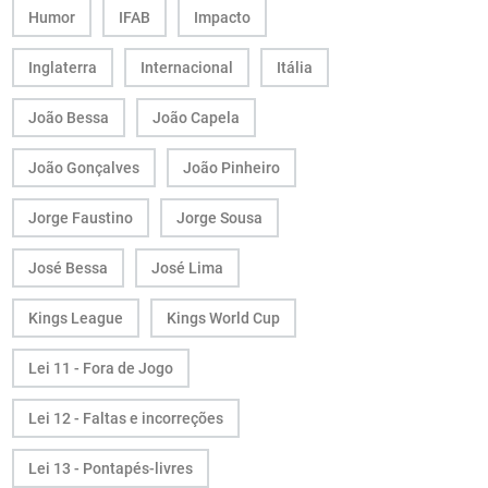
Humor
IFAB
Impacto
Inglaterra
Internacional
Itália
João Bessa
João Capela
João Gonçalves
João Pinheiro
Jorge Faustino
Jorge Sousa
José Bessa
José Lima
Kings League
Kings World Cup
Lei 11 - Fora de Jogo
Lei 12 - Faltas e incorreções
Lei 13 - Pontapés-livres