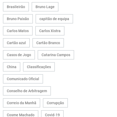
Brasileirão
Bruno Lage
Bruno Paixão
capitão de equipa
Carlos Matos
Carlos Xistra
Cartão azul
Cartão Branco
Casos de Jogo
Catarina Campos
China
Classificações
Comunicado Oficial
Conselho de Arbitragem
Correio da Manhã
Corrupção
Cosme Machado
Covid-19