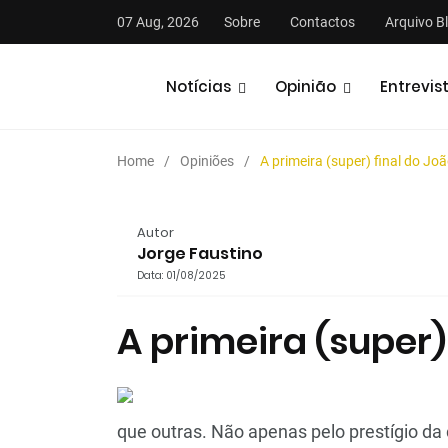
07 Aug, 2026
Sobre
Contactos
Arquivo B
Notícias
Opinião
Entrevis
Home
Opiniões
A primeira (super) final do Jo
Autor
Jorge Faustino
Data: 01/08/2025
stas
Análises
Podcasts
A primeira (super)
que outras. Não apenas pelo prestígio da