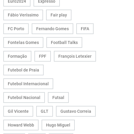
Euro2024
Expresso
Fábio Veríssimo
Fair play
FC Porto
Fernando Gomes
FIFA
Fontelas Gomes
Football Talks
Formação
FPF
François Letexier
Futebol de Praia
Futebol Internacional
Futebol Nacional
Futsal
Gil Vicente
GLT
Gustavo Correia
Howard Webb
Hugo Miguel