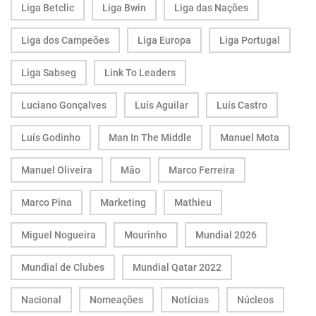
Liga Betclic
Liga Bwin
Liga das Nações
Liga dos Campeões
Liga Europa
Liga Portugal
Liga Sabseg
Link To Leaders
Luciano Gonçalves
Luís Aguilar
Luís Castro
Luís Godinho
Man In The Middle
Manuel Mota
Manuel Oliveira
Mão
Marco Ferreira
Marco Pina
Marketing
Mathieu
Miguel Nogueira
Mourinho
Mundial 2026
Mundial de Clubes
Mundial Qatar 2022
Nacional
Nomeações
Notícias
Núcleos