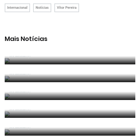
Internacional
Notícias
Vítor Pereira
Mais Notícias
João Pinheiro radiante com ida ao Mundial: «É o
momento mais alto da minha carreira»
Por RefereeTip
João Pinheiro nomeado pela FIFA para o Mundial
2026
Por RefereeTip
APAF espera que câmaras corporais possam
"ajudar" trabalho dos árbitros
Por RefereeTip
Vídeo: árbitro assistente ensina Calafiori a... fazer
um lançamento lateral
Por RefereeTip
Sérgio Soares na final da Superfinal Europeia de
Futebol Praia
Por RefereeTip