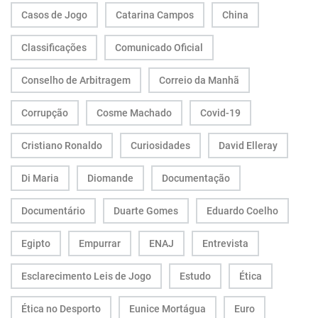
Casos de Jogo
Catarina Campos
China
Classificações
Comunicado Oficial
Conselho de Arbitragem
Correio da Manhã
Corrupção
Cosme Machado
Covid-19
Cristiano Ronaldo
Curiosidades
David Elleray
Di Maria
Diomande
Documentação
Documentário
Duarte Gomes
Eduardo Coelho
Egipto
Empurrar
ENAJ
Entrevista
Esclarecimento Leis de Jogo
Estudo
Ética
Ética no Desporto
Eunice Mortágua
Euro