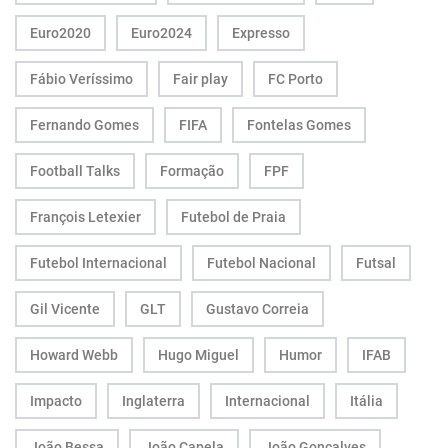
Euro2020
Euro2024
Expresso
Fábio Veríssimo
Fair play
FC Porto
Fernando Gomes
FIFA
Fontelas Gomes
Football Talks
Formação
FPF
François Letexier
Futebol de Praia
Futebol Internacional
Futebol Nacional
Futsal
Gil Vicente
GLT
Gustavo Correia
Howard Webb
Hugo Miguel
Humor
IFAB
Impacto
Inglaterra
Internacional
Itália
João Bessa
João Capela
João Gonçalves