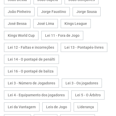
João Pinheiro
Jorge Faustino
Jorge Sousa
José Bessa
José Lima
Kings League
Kings World Cup
Lei 11 - Fora de Jogo
Lei 12 - Faltas e incorreções
Lei 13 - Pontapés-livres
Lei 14 - O pontapé de penálti
Lei 16 - O pontapé de baliza
Lei 3 - Número de Jogadores
Lei 3 - Os jogadores
Lei 4 - Equipamento dos jogadores
Lei 5 - O Árbitro
Lei da Vantagem
Leis de Jogo
Liderança