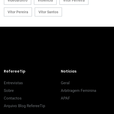
videoárbitro
Violência
Vitor Ferreira
Vítor Pereira
Vítor Santos
RefereeTip
Notícias
Entrevistas
Geral
Sobre
Arbitragem Feminina
Contactos
APAF
Arquivo Blog RefereeTip