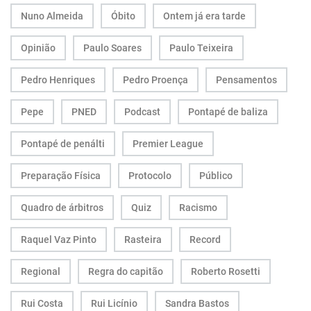
Nuno Almeida
Óbito
Ontem já era tarde
Opinião
Paulo Soares
Paulo Teixeira
Pedro Henriques
Pedro Proença
Pensamentos
Pepe
PNED
Podcast
Pontapé de baliza
Pontapé de penálti
Premier League
Preparação Física
Protocolo
Público
Quadro de árbitros
Quiz
Racismo
Raquel Vaz Pinto
Rasteira
Record
Regional
Regra do capitão
Roberto Rosetti
Rui Costa
Rui Licínio
Sandra Bastos