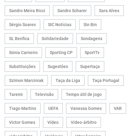
Sandro Meira Ricci
Sandro Scharer
Sara Alves
Sérgio Soares
SIC Notícias
Sin Bin
SL Benfica
Solidariedade
Sondagens
Sónia Carneiro
Sporting CP
SportTv
Substituições
Sugestões
Supertaça
Szimon Marciniak
Taça da Liga
Taça Portugal
Taremi
Televisão
Tempo útil de jogo
Tiago Martins
UEFA
Vanessa Gomes
VAR
Victor Gomes
Vídeo
Vídeo-árbitro