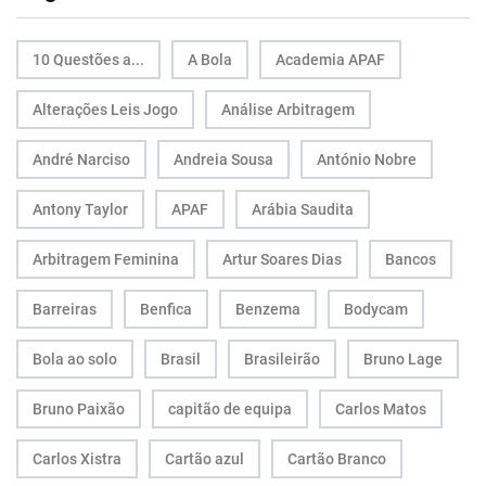
10 Questões a...
A Bola
Academia APAF
Alterações Leis Jogo
Análise Arbitragem
André Narciso
Andreia Sousa
António Nobre
Antony Taylor
APAF
Arábia Saudita
Arbitragem Feminina
Artur Soares Dias
Bancos
Barreiras
Benfica
Benzema
Bodycam
Bola ao solo
Brasil
Brasileirão
Bruno Lage
Bruno Paixão
capitão de equipa
Carlos Matos
Carlos Xistra
Cartão azul
Cartão Branco