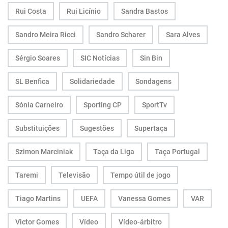
Rui Costa
Rui Licínio
Sandra Bastos
Sandro Meira Ricci
Sandro Scharer
Sara Alves
Sérgio Soares
SIC Notícias
Sin Bin
SL Benfica
Solidariedade
Sondagens
Sónia Carneiro
Sporting CP
SportTv
Substituições
Sugestões
Supertaça
Szimon Marciniak
Taça da Liga
Taça Portugal
Taremi
Televisão
Tempo útil de jogo
Tiago Martins
UEFA
Vanessa Gomes
VAR
Victor Gomes
Vídeo
Vídeo-árbitro