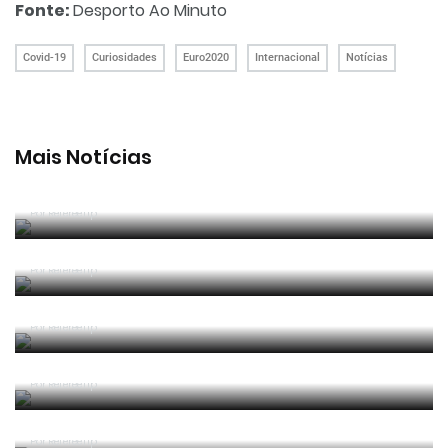
Fonte:
Desporto Ao Minuto
Covid-19
Curiosidades
Euro2020
Internacional
Notícias
Mais Notícias
João Pinheiro radiante com ida ao Mundial: «É o
momento mais alto da minha carreira»
Por RefereeTip
João Pinheiro nomeado pela FIFA para o Mundial
2026
Por RefereeTip
APAF espera que câmaras corporais possam
"ajudar" trabalho dos árbitros
Por RefereeTip
Vídeo: árbitro assistente ensina Calafiori a... fazer
um lançamento lateral
Por RefereeTip
Sérgio Soares na final da Superfinal Europeia de
Futebol Praia
Por RefereeTip