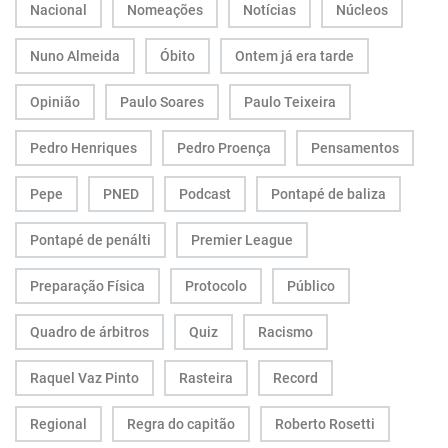
Nacional
Nomeações
Notícias
Núcleos
Nuno Almeida
Óbito
Ontem já era tarde
Opinião
Paulo Soares
Paulo Teixeira
Pedro Henriques
Pedro Proença
Pensamentos
Pepe
PNED
Podcast
Pontapé de baliza
Pontapé de penálti
Premier League
Preparação Física
Protocolo
Público
Quadro de árbitros
Quiz
Racismo
Raquel Vaz Pinto
Rasteira
Record
Regional
Regra do capitão
Roberto Rosetti