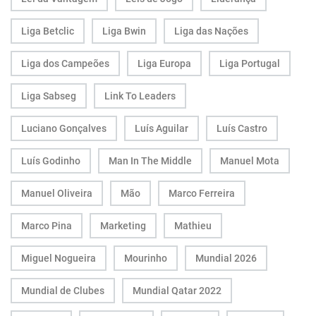
Liga Betclic
Liga Bwin
Liga das Nações
Liga dos Campeões
Liga Europa
Liga Portugal
Liga Sabseg
Link To Leaders
Luciano Gonçalves
Luís Aguilar
Luís Castro
Luís Godinho
Man In The Middle
Manuel Mota
Manuel Oliveira
Mão
Marco Ferreira
Marco Pina
Marketing
Mathieu
Miguel Nogueira
Mourinho
Mundial 2026
Mundial de Clubes
Mundial Qatar 2022