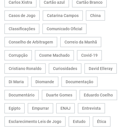
Carlos Xistra
Cartão azul
Cartão Branco
Casos de Jogo
Catarina Campos
China
Classificações
Comunicado Oficial
Conselho de Arbitragem
Correio da Manhã
Corrupção
Cosme Machado
Covid-19
Cristiano Ronaldo
Curiosidades
David Elleray
Di Maria
Diomande
Documentação
Documentário
Duarte Gomes
Eduardo Coelho
Egipto
Empurrar
ENAJ
Entrevista
Esclarecimento Leis de Jogo
Estudo
Ética