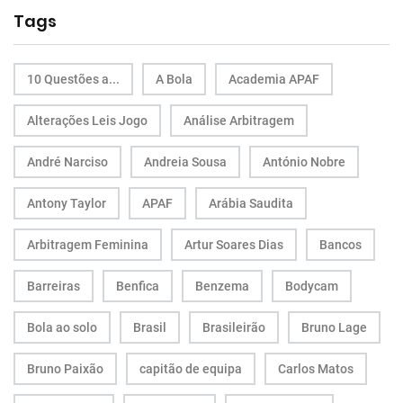
Tags
10 Questões a...
A Bola
Academia APAF
Alterações Leis Jogo
Análise Arbitragem
André Narciso
Andreia Sousa
António Nobre
Antony Taylor
APAF
Arábia Saudita
Arbitragem Feminina
Artur Soares Dias
Bancos
Barreiras
Benfica
Benzema
Bodycam
Bola ao solo
Brasil
Brasileirão
Bruno Lage
Bruno Paixão
capitão de equipa
Carlos Matos