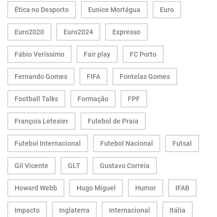
Ética no Desporto
Eunice Mortágua
Euro
Euro2020
Euro2024
Expresso
Fábio Veríssimo
Fair play
FC Porto
Fernando Gomes
FIFA
Fontelas Gomes
Football Talks
Formação
FPF
François Letexier
Futebol de Praia
Futebol Internacional
Futebol Nacional
Futsal
Gil Vicente
GLT
Gustavo Correia
Howard Webb
Hugo Miguel
Humor
IFAB
Impacto
Inglaterra
Internacional
Itália