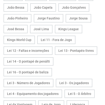
João Bessa
João Capela
João Gonçalves
João Pinheiro
Jorge Faustino
Jorge Sousa
José Bessa
José Lima
Kings League
Kings World Cup
Lei 11 - Fora de Jogo
Lei 12 - Faltas e incorreções
Lei 13 - Pontapés-livres
Lei 14 - O pontapé de penálti
Lei 16 - O pontapé de baliza
Lei 3 - Número de Jogadores
Lei 3 - Os jogadores
Lei 4 - Equipamento dos jogadores
Lei 5 - O Árbitro
Lei da Vantagem
Leis de Jogo
Liderança