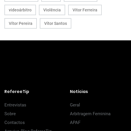
videoárbitro
Violência
Vitor Ferreira
Vítor Pereira
Vítor Santos
RefereeTip
Notícias
Entrevistas
Geral
Sobre
Arbitragem Feminina
Contactos
APAF