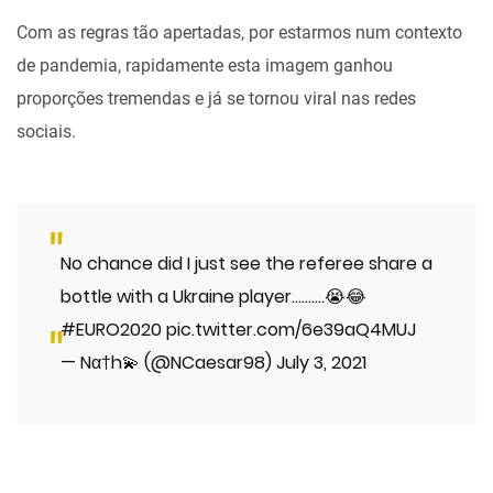
Com as regras tão apertadas, por estarmos num contexto
de pandemia, rapidamente esta imagem ganhou
proporções tremendas e já se tornou viral nas redes
sociais.
No chance did I just see the referee share a
bottle with a Ukraine player……….😭😂
#EURO2020
pic.twitter.com/6e39aQ4MUJ
— Nα†h💫 (@NCaesar98)
July 3, 2021