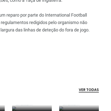
ções, como a Taça de Inglaterra.
m reparo por parte do International Football
s regulamentos redigidos pelo organismo não
argura das linhas de deteção do fora de jogo.
VER TODAS
APAF espera que
Vídeo: árbitro
câmaras
assistente
corporais
ensina Calafiori
Por RefereeTip
Filipa Prata
Por RefereeTip
Inédito na
possam "ajudar"
a... fazer um
nomeada para o
Premier League: