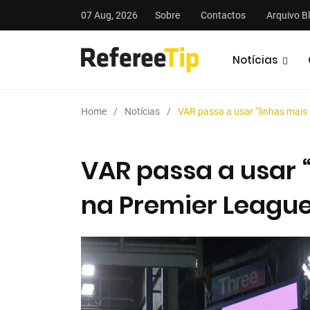
07 Aug, 2026
Sobre
Contactos
Arquivo B
Notícias
Home
Notícias
VAR passa a usar “linhas mais
VAR passa a usar 
na Premier League
stas
Análises
Podcasts