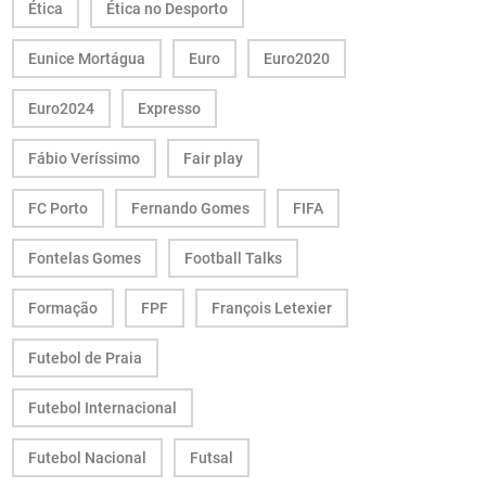
Ética
Ética no Desporto
Eunice Mortágua
Euro
Euro2020
Euro2024
Expresso
Fábio Veríssimo
Fair play
FC Porto
Fernando Gomes
FIFA
Fontelas Gomes
Football Talks
Formação
FPF
François Letexier
Futebol de Praia
Futebol Internacional
Futebol Nacional
Futsal