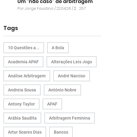
Um “não caso” de arbitragem
Por
Jorge Faustino
/ 22.04.26 /
257
Tags
10 Questões a...
A Bola
Academia APAF
Alterações Leis Jogo
Análise Arbitragem
André Narciso
Andreia Sousa
António Nobre
Antony Taylor
APAF
Arábia Saudita
Arbitragem Feminina
Artur Soares Dias
Bancos