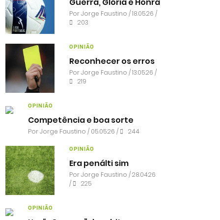
Guerra, Glória e Honra
Por
Jorge Faustino
/ 18.05.26 /
203
OPINIÃO
Reconhecer os erros
Por
Jorge Faustino
/ 13.05.26 /
219
OPINIÃO
Competência e boa sorte
Por
Jorge Faustino
/ 05.05.26 /
244
OPINIÃO
Era penálti sim
Por
Jorge Faustino
/ 28.04.26
/
225
OPINIÃO