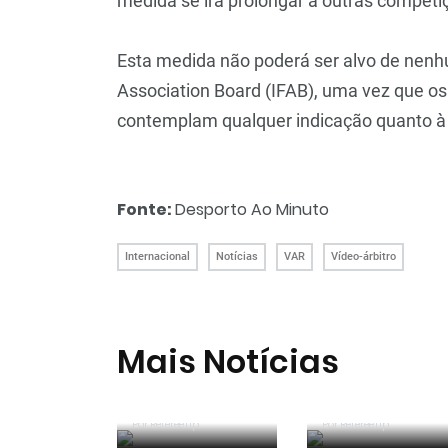
medida se irá prolongar a outras competi
Esta medida não poderá ser alvo de nenhu
Association Board (IFAB), uma vez que o
contemplam qualquer indicação quanto à l
Fonte:
Desporto Ao Minuto
Internacional
Notícias
VAR
Vídeo-árbitro
Mais Notícias
João Pinheiro
João Pinheiro
radiante com ida
nomeado pela
ao Mundial: «É o
FIFA para o
Por RefereeTip
Sérgio Soares na
Por RefereeTip
Os árbitros
momento mais
Mundial 2026
final da
chegaram à