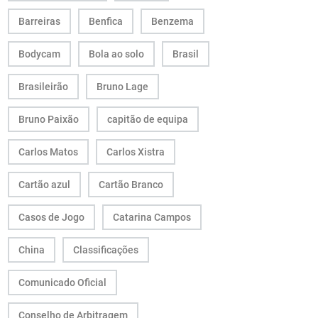
Barreiras
Benfica
Benzema
Bodycam
Bola ao solo
Brasil
Brasileirão
Bruno Lage
Bruno Paixão
capitão de equipa
Carlos Matos
Carlos Xistra
Cartão azul
Cartão Branco
Casos de Jogo
Catarina Campos
China
Classificações
Comunicado Oficial
Conselho de Arbitragem