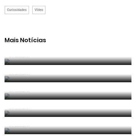
Curiosidades
Vídeo
Mais Notícias
João Pinheiro radiante com ida ao Mundial: «É o
momento mais alto da minha carreira»
Por RefereeTip
João Pinheiro nomeado pela FIFA para o Mundial
2026
Por RefereeTip
APAF espera que câmaras corporais possam
"ajudar" trabalho dos árbitros
Por RefereeTip
Vídeo: árbitro assistente ensina Calafiori a... fazer
um lançamento lateral
Por RefereeTip
Sérgio Soares na final da Superfinal Europeia de
Futebol Praia
Por RefereeTip