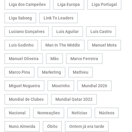
Liga dos Campeões
Liga Europa
Liga Portugal
Liga Sabseg
Link To Leaders
Luciano Gonçalves
Luís Aguilar
Luís Castro
Luís Godinho
Man In The Middle
Manuel Mota
Manuel Oliveira
Mão
Marco Ferreira
Marco Pina
Marketing
Mathieu
Miguel Nogueira
Mourinho
Mundial 2026
Mundial de Clubes
Mundial Qatar 2022
Nacional
Nomeações
Notícias
Núcleos
Nuno Almeida
Óbito
Ontem já era tarde