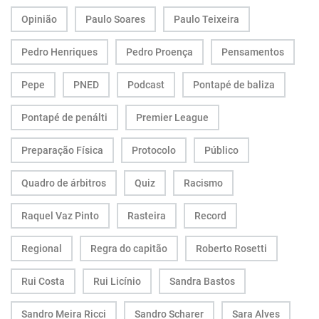
Opinião
Paulo Soares
Paulo Teixeira
Pedro Henriques
Pedro Proença
Pensamentos
Pepe
PNED
Podcast
Pontapé de baliza
Pontapé de penálti
Premier League
Preparação Física
Protocolo
Público
Quadro de árbitros
Quiz
Racismo
Raquel Vaz Pinto
Rasteira
Record
Regional
Regra do capitão
Roberto Rosetti
Rui Costa
Rui Licínio
Sandra Bastos
Sandro Meira Ricci
Sandro Scharer
Sara Alves