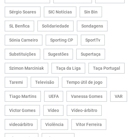
Sérgio Soares
SIC Notícias
Sin Bin
SL Benfica
Solidariedade
Sondagens
Sónia Carneiro
Sporting CP
SportTv
Substituições
Sugestões
Supertaça
Szimon Marciniak
Taça da Liga
Taça Portugal
Taremi
Televisão
Tempo útil de jogo
Tiago Martins
UEFA
Vanessa Gomes
VAR
Victor Gomes
Vídeo
Vídeo-árbitro
videoárbitro
Violência
Vitor Ferreira