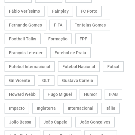
Fábio Veríssimo
Fair play
FC Porto
Fernando Gomes
FIFA
Fontelas Gomes
Football Talks
Formação
FPF
François Letexier
Futebol de Praia
Futebol Internacional
Futebol Nacional
Futsal
Gil Vicente
GLT
Gustavo Correia
Howard Webb
Hugo Miguel
Humor
IFAB
Impacto
Inglaterra
Internacional
Itália
João Bessa
João Capela
João Gonçalves