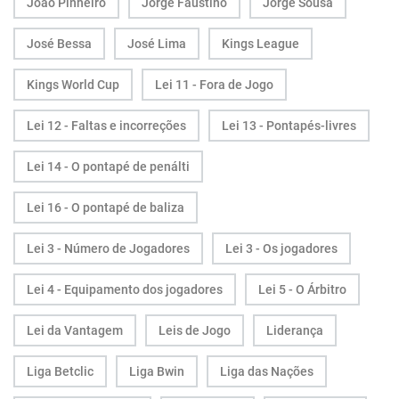
João Pinheiro
Jorge Faustino
Jorge Sousa
José Bessa
José Lima
Kings League
Kings World Cup
Lei 11 - Fora de Jogo
Lei 12 - Faltas e incorreções
Lei 13 - Pontapés-livres
Lei 14 - O pontapé de penálti
Lei 16 - O pontapé de baliza
Lei 3 - Número de Jogadores
Lei 3 - Os jogadores
Lei 4 - Equipamento dos jogadores
Lei 5 - O Árbitro
Lei da Vantagem
Leis de Jogo
Liderança
Liga Betclic
Liga Bwin
Liga das Nações