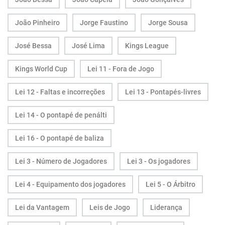
João Pinheiro
Jorge Faustino
Jorge Sousa
José Bessa
José Lima
Kings League
Kings World Cup
Lei 11 - Fora de Jogo
Lei 12 - Faltas e incorreções
Lei 13 - Pontapés-livres
Lei 14 - O pontapé de penálti
Lei 16 - O pontapé de baliza
Lei 3 - Número de Jogadores
Lei 3 - Os jogadores
Lei 4 - Equipamento dos jogadores
Lei 5 - O Árbitro
Lei da Vantagem
Leis de Jogo
Liderança