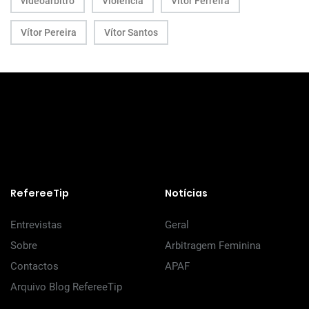
videoárbitro
Violência
Vitor Ferreira
Vítor Pereira
Vítor Santos
RefereeTip
Notícias
Entrevistas
Geral
Sobre
Arbitragem Feminina
Contactos
APAF
Arquivo Blog RefereeTip