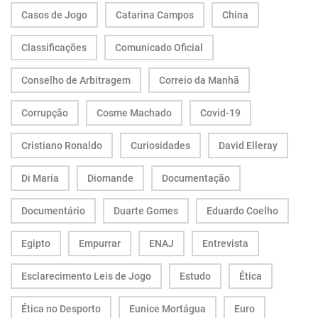
Casos de Jogo
Catarina Campos
China
Classificações
Comunicado Oficial
Conselho de Arbitragem
Correio da Manhã
Corrupção
Cosme Machado
Covid-19
Cristiano Ronaldo
Curiosidades
David Elleray
Di Maria
Diomande
Documentação
Documentário
Duarte Gomes
Eduardo Coelho
Egipto
Empurrar
ENAJ
Entrevista
Esclarecimento Leis de Jogo
Estudo
Ética
Ética no Desporto
Eunice Mortágua
Euro