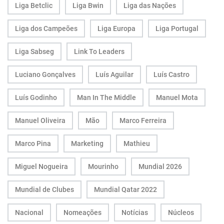
Liga Betclic
Liga Bwin
Liga das Nações
Liga dos Campeões
Liga Europa
Liga Portugal
Liga Sabseg
Link To Leaders
Luciano Gonçalves
Luís Aguilar
Luís Castro
Luís Godinho
Man In The Middle
Manuel Mota
Manuel Oliveira
Mão
Marco Ferreira
Marco Pina
Marketing
Mathieu
Miguel Nogueira
Mourinho
Mundial 2026
Mundial de Clubes
Mundial Qatar 2022
Nacional
Nomeações
Notícias
Núcleos