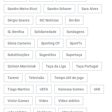
Sandro Meira Ricci
Sandro Scharer
Sara Alves
Sérgio Soares
SIC Notícias
Sin Bin
SL Benfica
Solidariedade
Sondagens
Sónia Carneiro
Sporting CP
SportTv
Substituições
Sugestões
Supertaça
Szimon Marciniak
Taça da Liga
Taça Portugal
Taremi
Televisão
Tempo útil de jogo
Tiago Martins
UEFA
Vanessa Gomes
VAR
Victor Gomes
Vídeo
Vídeo-árbitro