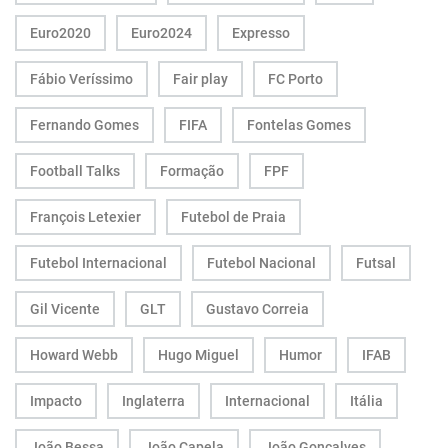
Euro2020
Euro2024
Expresso
Fábio Veríssimo
Fair play
FC Porto
Fernando Gomes
FIFA
Fontelas Gomes
Football Talks
Formação
FPF
François Letexier
Futebol de Praia
Futebol Internacional
Futebol Nacional
Futsal
Gil Vicente
GLT
Gustavo Correia
Howard Webb
Hugo Miguel
Humor
IFAB
Impacto
Inglaterra
Internacional
Itália
João Bessa
João Capela
João Gonçalves