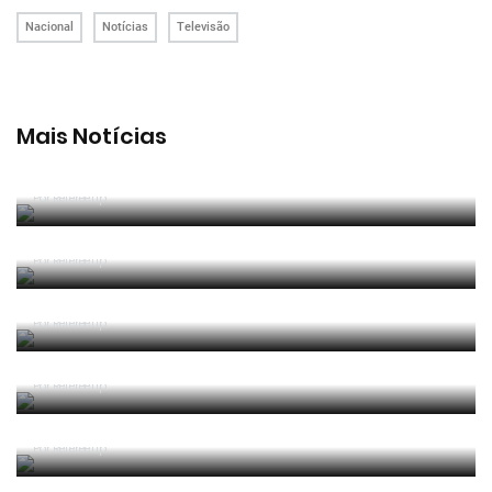
Nacional
Notícias
Televisão
Mais Notícias
João Pinheiro radiante com ida ao Mundial: «É o
momento mais alto da minha carreira»
Por RefereeTip
João Pinheiro nomeado pela FIFA para o Mundial
2026
Por RefereeTip
APAF espera que câmaras corporais possam
"ajudar" trabalho dos árbitros
Por RefereeTip
Vídeo: árbitro assistente ensina Calafiori a... fazer
um lançamento lateral
Por RefereeTip
Sérgio Soares na final da Superfinal Europeia de
Futebol Praia
Por RefereeTip