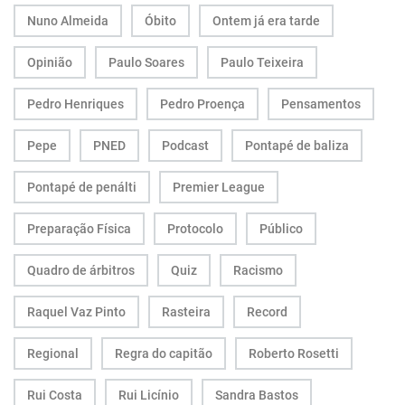
Nuno Almeida
Óbito
Ontem já era tarde
Opinião
Paulo Soares
Paulo Teixeira
Pedro Henriques
Pedro Proença
Pensamentos
Pepe
PNED
Podcast
Pontapé de baliza
Pontapé de penálti
Premier League
Preparação Física
Protocolo
Público
Quadro de árbitros
Quiz
Racismo
Raquel Vaz Pinto
Rasteira
Record
Regional
Regra do capitão
Roberto Rosetti
Rui Costa
Rui Licínio
Sandra Bastos