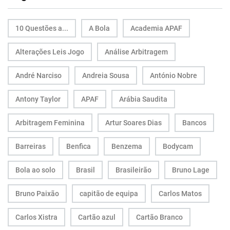
10 Questões a...
A Bola
Academia APAF
Alterações Leis Jogo
Análise Arbitragem
André Narciso
Andreia Sousa
António Nobre
Antony Taylor
APAF
Arábia Saudita
Arbitragem Feminina
Artur Soares Dias
Bancos
Barreiras
Benfica
Benzema
Bodycam
Bola ao solo
Brasil
Brasileirão
Bruno Lage
Bruno Paixão
capitão de equipa
Carlos Matos
Carlos Xistra
Cartão azul
Cartão Branco