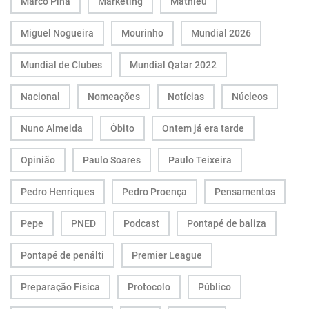
Marco Pina
Marketing
Mathieu
Miguel Nogueira
Mourinho
Mundial 2026
Mundial de Clubes
Mundial Qatar 2022
Nacional
Nomeações
Notícias
Núcleos
Nuno Almeida
Óbito
Ontem já era tarde
Opinião
Paulo Soares
Paulo Teixeira
Pedro Henriques
Pedro Proença
Pensamentos
Pepe
PNED
Podcast
Pontapé de baliza
Pontapé de penálti
Premier League
Preparação Física
Protocolo
Público