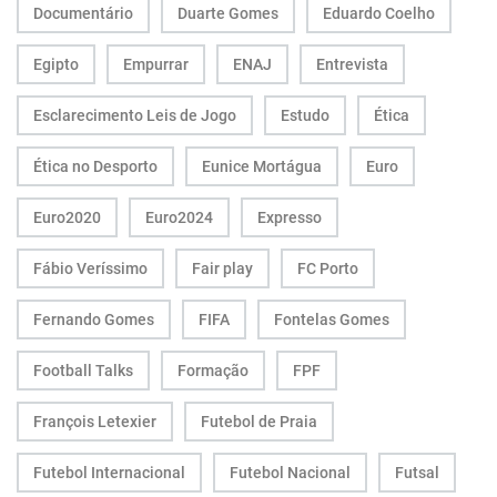
Documentário
Duarte Gomes
Eduardo Coelho
Egipto
Empurrar
ENAJ
Entrevista
Esclarecimento Leis de Jogo
Estudo
Ética
Ética no Desporto
Eunice Mortágua
Euro
Euro2020
Euro2024
Expresso
Fábio Veríssimo
Fair play
FC Porto
Fernando Gomes
FIFA
Fontelas Gomes
Football Talks
Formação
FPF
François Letexier
Futebol de Praia
Futebol Internacional
Futebol Nacional
Futsal