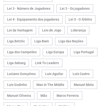
Lei 3 - Número de Jogadores
Lei 3 - Os jogadores
Lei 4 - Equipamento dos jogadores
Lei 5 - O Árbitro
Lei da Vantagem
Leis de Jogo
Liderança
Liga Betclic
Liga Bwin
Liga das Nações
Liga dos Campeões
Liga Europa
Liga Portugal
Liga Sabseg
Link To Leaders
Luciano Gonçalves
Luís Aguilar
Luís Castro
Luís Godinho
Man In The Middle
Manuel Mota
Manuel Oliveira
Mão
Marco Ferreira