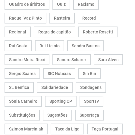
Quadro de árbitros
Quiz
Racismo
Raquel Vaz Pinto
Rasteira
Record
Regional
Regra do capitão
Roberto Rosetti
Rui Costa
Rui Licínio
Sandra Bastos
Sandro Meira Ricci
Sandro Scharer
Sara Alves
Sérgio Soares
SIC Notícias
Sin Bin
SL Benfica
Solidariedade
Sondagens
Sónia Carneiro
Sporting CP
SportTv
Substituições
Sugestões
Supertaça
Szimon Marciniak
Taça da Liga
Taça Portugal