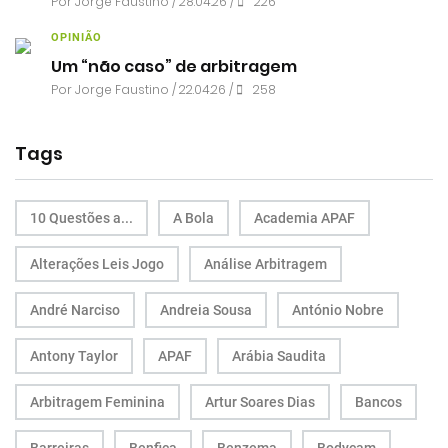
Por
Jorge Faustino
/ 28.04.26 /
226
OPINIÃO
Um “não caso” de arbitragem
Por
Jorge Faustino
/ 22.04.26 /
258
Tags
10 Questões a...
A Bola
Academia APAF
Alterações Leis Jogo
Análise Arbitragem
André Narciso
Andreia Sousa
António Nobre
Antony Taylor
APAF
Arábia Saudita
Arbitragem Feminina
Artur Soares Dias
Bancos