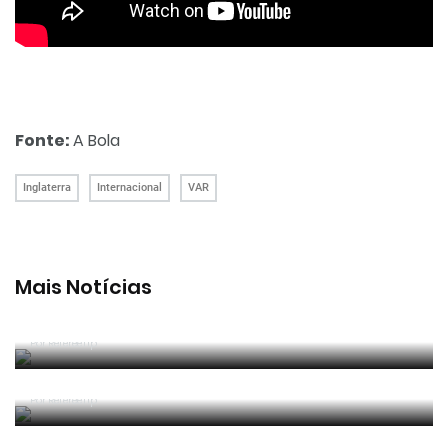
Fonte:
A Bola
Inglaterra
Internacional
VAR
Mais Notícias
João Pinheiro radiante com ida ao Mundial: «É o
momento mais alto da minha carreira»
Por RefereeTip
João Pinheiro nomeado pela FIFA para o Mundial
2026
Por RefereeTip
APAF espera que câmaras corporais possam
"ajudar" trabalho dos árbitros