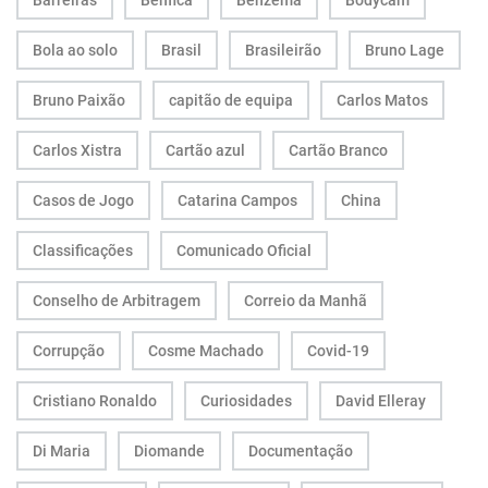
Barreiras
Benfica
Benzema
Bodycam
Bola ao solo
Brasil
Brasileirão
Bruno Lage
Bruno Paixão
capitão de equipa
Carlos Matos
Carlos Xistra
Cartão azul
Cartão Branco
Casos de Jogo
Catarina Campos
China
Classificações
Comunicado Oficial
Conselho de Arbitragem
Correio da Manhã
Corrupção
Cosme Machado
Covid-19
Cristiano Ronaldo
Curiosidades
David Elleray
Di Maria
Diomande
Documentação