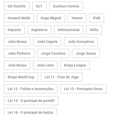
Gil Vicente
GLT
Gustavo Correia
Howard Webb
Hugo Miguel
Humor
IFAB
Impacto
Inglaterra
Internacional
Itália
João Bessa
João Capela
João Gonçalves
João Pinheiro
Jorge Faustino
Jorge Sousa
José Bessa
José Lima
Kings League
Kings World Cup
Lei 11 - Fora de Jogo
Lei 12 - Faltas e incorreções
Lei 13 - Pontapés-livres
Lei 14 - O pontapé de penálti
Lei 16 - O pontapé de baliza