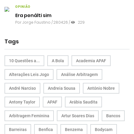
OPINIÃO
Era penálti sim
Por
Jorge Faustino
/ 28.04.26 /
229
Tags
10 Questões a...
A Bola
Academia APAF
Alterações Leis Jogo
Análise Arbitragem
André Narciso
Andreia Sousa
António Nobre
Antony Taylor
APAF
Arábia Saudita
Arbitragem Feminina
Artur Soares Dias
Bancos
Barreiras
Benfica
Benzema
Bodycam