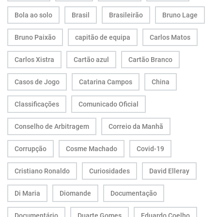
Bola ao solo
Brasil
Brasileirão
Bruno Lage
Bruno Paixão
capitão de equipa
Carlos Matos
Carlos Xistra
Cartão azul
Cartão Branco
Casos de Jogo
Catarina Campos
China
Classificações
Comunicado Oficial
Conselho de Arbitragem
Correio da Manhã
Corrupção
Cosme Machado
Covid-19
Cristiano Ronaldo
Curiosidades
David Elleray
Di Maria
Diomande
Documentação
Documentário
Duarte Gomes
Eduardo Coelho