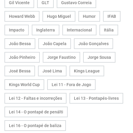
Gil Vicente
GLT
Gustavo Correia
Howard Webb
Hugo Miguel
Humor
IFAB
Impacto
Inglaterra
Internacional
Itália
João Bessa
João Capela
João Gonçalves
João Pinheiro
Jorge Faustino
Jorge Sousa
José Bessa
José Lima
Kings League
Kings World Cup
Lei 11 - Fora de Jogo
Lei 12 - Faltas e incorreções
Lei 13 - Pontapés-livres
Lei 14 - O pontapé de penálti
Lei 16 - O pontapé de baliza