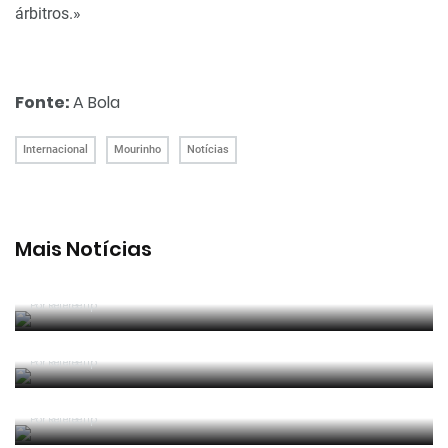
árbitros.»
Fonte:
A Bola
Internacional
Mourinho
Notícias
Mais Notícias
João Pinheiro foi o melhor árbitro português em
2025/26
Por RefereeTip
João Pinheiro radiante com ida ao Mundial: «É o
momento mais alto da minha carreira»
Por RefereeTip
João Pinheiro nomeado pela FIFA para o Mundial
2026
Por RefereeTip
APAF espera que câmaras corporais possam