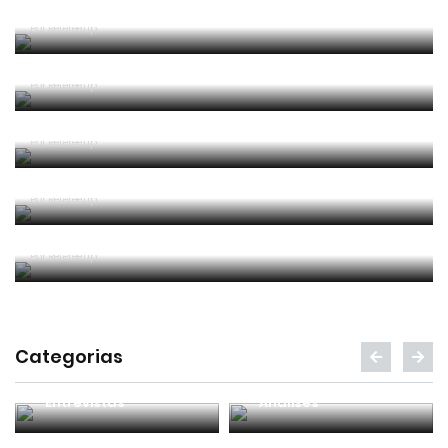
"ajudar" trabalho dos árbitros
Por RefereeTip
Vídeo: árbitro assistente ensina Calafiori a... fazer
um lançamento lateral
Por RefereeTip
Sérgio Soares na final da Superfinal Europeia de
Futebol Praia
Por RefereeTip
Os árbitros chegaram à casa do futebol português
Por RefereeTip
Filipa Prata nomeada para o Mundial de futsal
feminino
Por RefereeTip
Categorias
Entrevistas
Análises