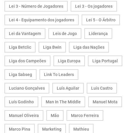
Lei 3 - Número de Jogadores
Lei 3 - Os jogadores
Lei 4 - Equipamento dos jogadores
Lei 5 - O Árbitro
Lei da Vantagem
Leis de Jogo
Liderança
Liga Betclic
Liga Bwin
Liga das Nações
Liga dos Campeões
Liga Europa
Liga Portugal
Liga Sabseg
Link To Leaders
Luciano Gonçalves
Luís Aguilar
Luís Castro
Luís Godinho
Man In The Middle
Manuel Mota
Manuel Oliveira
Mão
Marco Ferreira
Marco Pina
Marketing
Mathieu