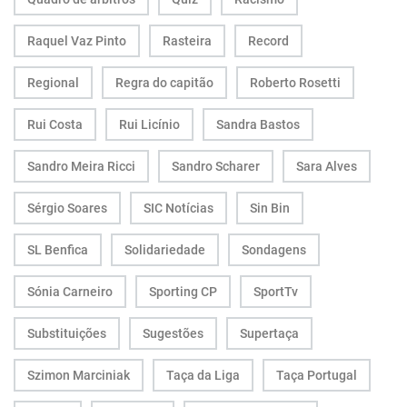
Raquel Vaz Pinto
Rasteira
Record
Regional
Regra do capitão
Roberto Rosetti
Rui Costa
Rui Licínio
Sandra Bastos
Sandro Meira Ricci
Sandro Scharer
Sara Alves
Sérgio Soares
SIC Notícias
Sin Bin
SL Benfica
Solidariedade
Sondagens
Sónia Carneiro
Sporting CP
SportTv
Substituições
Sugestões
Supertaça
Szimon Marciniak
Taça da Liga
Taça Portugal