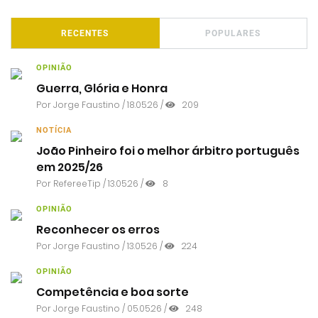
RECENTES
POPULARES
OPINIÃO
Guerra, Glória e Honra
Por
Jorge Faustino
/ 18.05.26 /
209
NOTÍCIA
João Pinheiro foi o melhor árbitro português
em 2025/26
Por RefereeTip / 13.05.26 /
8
OPINIÃO
Reconhecer os erros
Por
Jorge Faustino
/ 13.05.26 /
224
OPINIÃO
Competência e boa sorte
Por
Jorge Faustino
/ 05.05.26 /
248