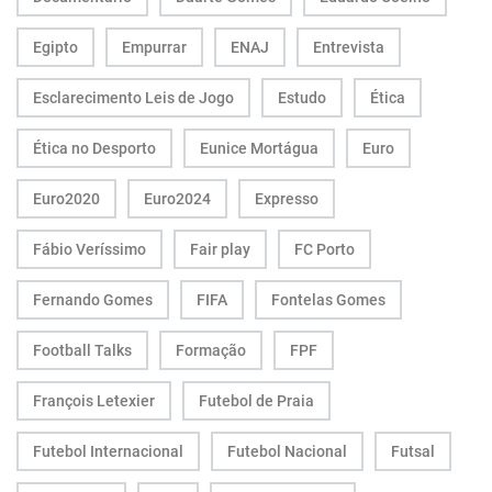
Egipto
Empurrar
ENAJ
Entrevista
Esclarecimento Leis de Jogo
Estudo
Ética
Ética no Desporto
Eunice Mortágua
Euro
Euro2020
Euro2024
Expresso
Fábio Veríssimo
Fair play
FC Porto
Fernando Gomes
FIFA
Fontelas Gomes
Football Talks
Formação
FPF
François Letexier
Futebol de Praia
Futebol Internacional
Futebol Nacional
Futsal