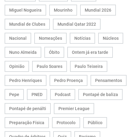
Miguel Nogueira
Mourinho
Mundial 2026
Mundial de Clubes
Mundial Qatar 2022
Nacional
Nomeações
Notícias
Núcleos
Nuno Almeida
Óbito
Ontem já era tarde
Opinião
Paulo Soares
Paulo Teixeira
Pedro Henriques
Pedro Proença
Pensamentos
Pepe
PNED
Podcast
Pontapé de baliza
Pontapé de penálti
Premier League
Preparação Física
Protocolo
Público
Quadro de árbitros
Quiz
Racismo