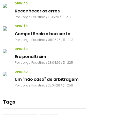
OPINIÃO
Reconhecer os erros
Por
Jorge Faustino
/ 13.05.26 /
219
OPINIÃO
Competência e boa sorte
Por
Jorge Faustino
/ 05.05.26 /
243
OPINIÃO
Era penálti sim
Por
Jorge Faustino
/ 28.04.26 /
225
OPINIÃO
Um “não caso” de arbitragem
Por
Jorge Faustino
/ 22.04.26 /
256
Tags