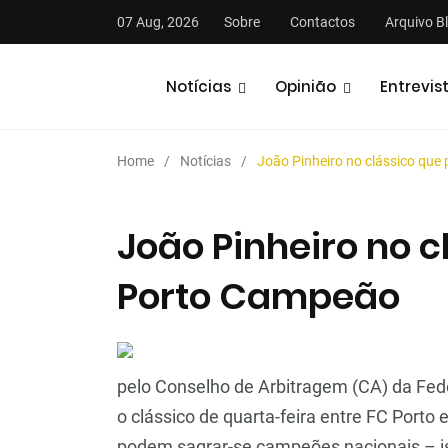
07 Aug, 2026
Sobre
Contactos
Arquivo B
Notícias
Opinião
Entrevis
Home
Notícias
João Pinheiro no clássico que
João Pinheiro no c
Porto Campeão
pelo Conselho de Arbitragem (CA) da Fede
o clássico de quarta-feira entre FC Porto
podem sagrar-se campeões nacionais – ist