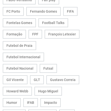
Fábio Veríssimo
Fair play
FC Porto
Fernando Gomes
FIFA
Fontelas Gomes
Football Talks
Formação
FPF
François Letexier
Futebol de Praia
Futebol Internacional
Futebol Nacional
Futsal
Gil Vicente
GLT
Gustavo Correia
Howard Webb
Hugo Miguel
Humor
IFAB
Impacto