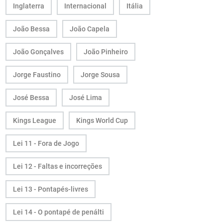
Inglaterra
Internacional
Itália
João Bessa
João Capela
João Gonçalves
João Pinheiro
Jorge Faustino
Jorge Sousa
José Bessa
José Lima
Kings League
Kings World Cup
Lei 11 - Fora de Jogo
Lei 12 - Faltas e incorreções
Lei 13 - Pontapés-livres
Lei 14 - O pontapé de penálti