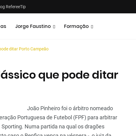
log RefereeTip
tas
Jorge Faustino
Formação
 pode ditar Porto Campeão
lássico que pode ditar
João Pinheiro foi o árbitro nomeado
ração Portuguesa de Futebol (FPF) para arbitrar
 e Sporting. Numa partida na qual os dragões
o caso o Benfica vença na véspera -, o juiz da