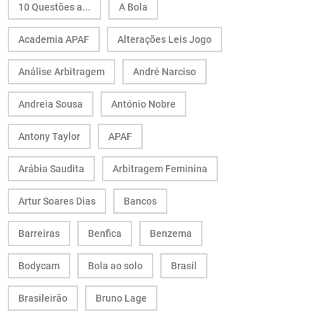
10 Questões a...
A Bola
Academia APAF
Alterações Leis Jogo
Análise Arbitragem
André Narciso
Andreia Sousa
António Nobre
Antony Taylor
APAF
Arábia Saudita
Arbitragem Feminina
Artur Soares Dias
Bancos
Barreiras
Benfica
Benzema
Bodycam
Bola ao solo
Brasil
Brasileirão
Bruno Lage