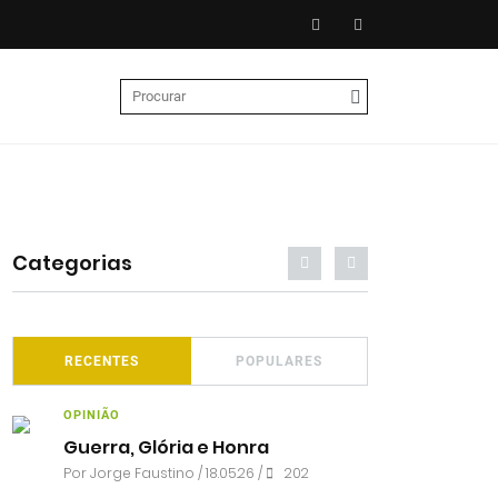
Categorias
RECENTES
POPULARES
OPINIÃO
Guerra, Glória e Honra
Por
Jorge Faustino
/ 18.05.26 /
202