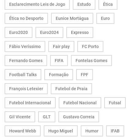
Esclarecimento Leis de Jogo
Estudo
Ética
Ética no Desporto
Eunice Mortágua
Euro
Euro2020
Euro2024
Expresso
Fábio Veríssimo
Fair play
FC Porto
Fernando Gomes
FIFA
Fontelas Gomes
Football Talks
Formação
FPF
François Letexier
Futebol de Praia
Futebol Internacional
Futebol Nacional
Futsal
Gil Vicente
GLT
Gustavo Correia
Howard Webb
Hugo Miguel
Humor
IFAB