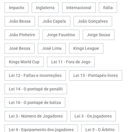
Impacto
Inglaterra
Internacional
Itália
João Bessa
João Capela
João Gonçalves
João Pinheiro
Jorge Faustino
Jorge Sousa
José Bessa
José Lima
Kings League
Kings World Cup
Lei 11 - Fora de Jogo
Lei 12 - Faltas e incorreções
Lei 13 - Pontapés-livres
Lei 14 - O pontapé de penálti
Lei 16 - O pontapé de baliza
Lei 3 - Número de Jogadores
Lei 3 - Os jogadores
Lei 4 - Equipamento dos jogadores
Lei 5 - O Árbitro