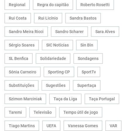
Regional
Regra do capitão
Roberto Rosetti
Rui Costa
Rui Licínio
Sandra Bastos
Sandro Meira Ricci
Sandro Scharer
Sara Alves
Sérgio Soares
SIC Notícias
Sin Bin
SL Benfica
Solidariedade
Sondagens
Sónia Carneiro
Sporting CP
SportTv
Substituições
Sugestões
Supertaça
Szimon Marciniak
Taça da Liga
Taça Portugal
Taremi
Televisão
Tempo útil de jogo
Tiago Martins
UEFA
Vanessa Gomes
VAR