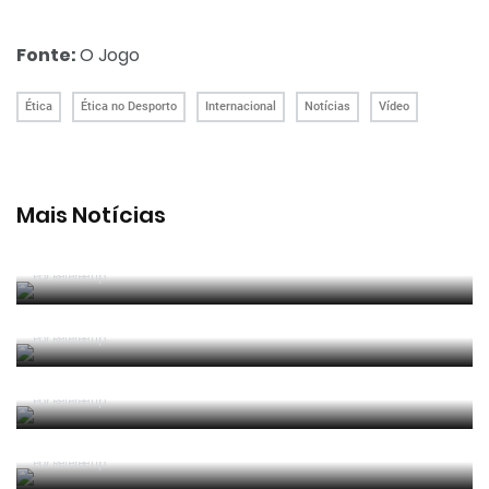
Fonte:
O Jogo
Ética
Ética no Desporto
Internacional
Notícias
Vídeo
Mais Notícias
João Pinheiro radiante com ida ao Mundial: «É o
momento mais alto da minha carreira»
Por RefereeTip
João Pinheiro nomeado pela FIFA para o Mundial
2026
Por RefereeTip
APAF espera que câmaras corporais possam
"ajudar" trabalho dos árbitros
Por RefereeTip
Vídeo: árbitro assistente ensina Calafiori a... fazer
um lançamento lateral
Por RefereeTip
Sérgio Soares na final da Superfinal Europeia de