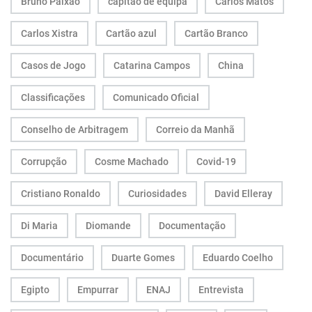
Bruno Paixão
capitão de equipa
Carlos Matos
Carlos Xistra
Cartão azul
Cartão Branco
Casos de Jogo
Catarina Campos
China
Classificações
Comunicado Oficial
Conselho de Arbitragem
Correio da Manhã
Corrupção
Cosme Machado
Covid-19
Cristiano Ronaldo
Curiosidades
David Elleray
Di Maria
Diomande
Documentação
Documentário
Duarte Gomes
Eduardo Coelho
Egipto
Empurrar
ENAJ
Entrevista