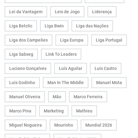
Lei da Vantagem
Leis de Jogo
Liderança
Liga Betclic
Liga Bwin
Liga das Nações
Liga dos Campeões
Liga Europa
Liga Portugal
Liga Sabseg
Link To Leaders
Luciano Gonçalves
Luís Aguilar
Luís Castro
Luís Godinho
Man In The Middle
Manuel Mota
Manuel Oliveira
Mão
Marco Ferreira
Marco Pina
Marketing
Mathieu
Miguel Nogueira
Mourinho
Mundial 2026