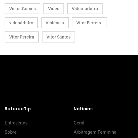
Victor Gomes
Vídeo
Vídeo-árbitro
videoárbitro
Violência
Vitor Ferreira
Vítor Pereira
Vítor Santos
RefereeTip
Notícias
Entrevistas
Geral
Sobre
Arbitragem Feminina