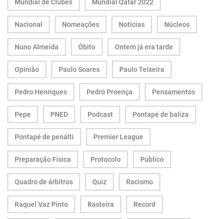
Mundial de Clubes
Mundial Qatar 2022
Nacional
Nomeações
Notícias
Núcleos
Nuno Almeida
Óbito
Ontem já era tarde
Opinião
Paulo Soares
Paulo Teixeira
Pedro Henriques
Pedro Proença
Pensamentos
Pepe
PNED
Podcast
Pontapé de baliza
Pontapé de penálti
Premier League
Preparação Física
Protocolo
Público
Quadro de árbitros
Quiz
Racismo
Raquel Vaz Pinto
Rasteira
Record