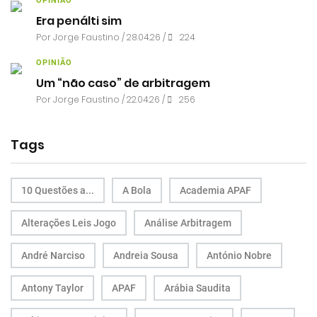
OPINIÃO
Era penálti sim
Por
Jorge Faustino
/ 28.04.26 /
224
OPINIÃO
Um “não caso” de arbitragem
Por
Jorge Faustino
/ 22.04.26 /
256
Tags
10 Questões a...
A Bola
Academia APAF
Alterações Leis Jogo
Análise Arbitragem
André Narciso
Andreia Sousa
António Nobre
Antony Taylor
APAF
Arábia Saudita