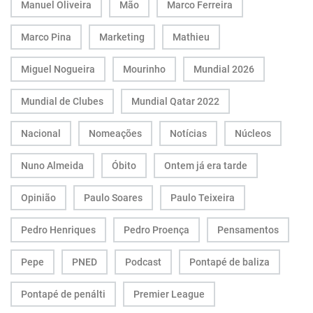
Manuel Oliveira
Mão
Marco Ferreira
Marco Pina
Marketing
Mathieu
Miguel Nogueira
Mourinho
Mundial 2026
Mundial de Clubes
Mundial Qatar 2022
Nacional
Nomeações
Notícias
Núcleos
Nuno Almeida
Óbito
Ontem já era tarde
Opinião
Paulo Soares
Paulo Teixeira
Pedro Henriques
Pedro Proença
Pensamentos
Pepe
PNED
Podcast
Pontapé de baliza
Pontapé de penálti
Premier League