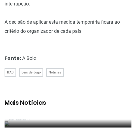
interrupção.
A decisão de aplicar esta medida temporária ficará ao
critério do organizador de cada país.
Fonte:
A Bola
IFAB
Leis de Jogo
Notícias
Mais Notícias
João Pinheiro radiante com ida ao Mundial: «É o
momento mais alto da minha carreira»
Por RefereeTip
João Pinheiro nomeado pela FIFA para o Mundial
2026