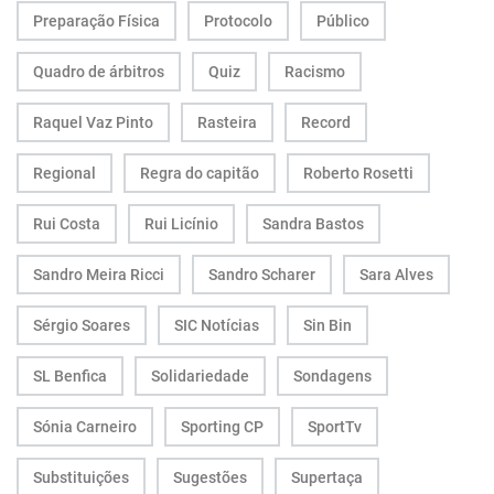
Preparação Física
Protocolo
Público
Quadro de árbitros
Quiz
Racismo
Raquel Vaz Pinto
Rasteira
Record
Regional
Regra do capitão
Roberto Rosetti
Rui Costa
Rui Licínio
Sandra Bastos
Sandro Meira Ricci
Sandro Scharer
Sara Alves
Sérgio Soares
SIC Notícias
Sin Bin
SL Benfica
Solidariedade
Sondagens
Sónia Carneiro
Sporting CP
SportTv
Substituições
Sugestões
Supertaça