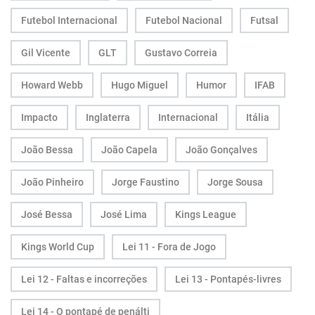
Futebol Internacional
Futebol Nacional
Futsal
Gil Vicente
GLT
Gustavo Correia
Howard Webb
Hugo Miguel
Humor
IFAB
Impacto
Inglaterra
Internacional
Itália
João Bessa
João Capela
João Gonçalves
João Pinheiro
Jorge Faustino
Jorge Sousa
José Bessa
José Lima
Kings League
Kings World Cup
Lei 11 - Fora de Jogo
Lei 12 - Faltas e incorreções
Lei 13 - Pontapés-livres
Lei 14 - O pontapé de penálti