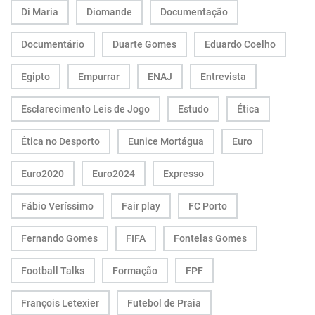
Di Maria
Diomande
Documentação
Documentário
Duarte Gomes
Eduardo Coelho
Egipto
Empurrar
ENAJ
Entrevista
Esclarecimento Leis de Jogo
Estudo
Ética
Ética no Desporto
Eunice Mortágua
Euro
Euro2020
Euro2024
Expresso
Fábio Veríssimo
Fair play
FC Porto
Fernando Gomes
FIFA
Fontelas Gomes
Football Talks
Formação
FPF
François Letexier
Futebol de Praia