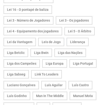
Lei 16 - O pontapé de baliza
Lei 3 - Número de Jogadores
Lei 3 - Os jogadores
Lei 4 - Equipamento dos jogadores
Lei 5 - O Árbitro
Lei da Vantagem
Leis de Jogo
Liderança
Liga Betclic
Liga Bwin
Liga das Nações
Liga dos Campeões
Liga Europa
Liga Portugal
Liga Sabseg
Link To Leaders
Luciano Gonçalves
Luís Aguilar
Luís Castro
Luís Godinho
Man In The Middle
Manuel Mota