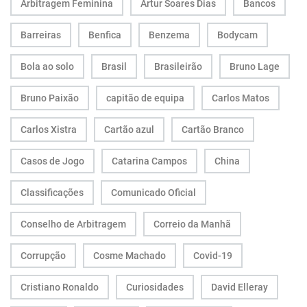
Arbitragem Feminina
Artur Soares Dias
Bancos
Barreiras
Benfica
Benzema
Bodycam
Bola ao solo
Brasil
Brasileirão
Bruno Lage
Bruno Paixão
capitão de equipa
Carlos Matos
Carlos Xistra
Cartão azul
Cartão Branco
Casos de Jogo
Catarina Campos
China
Classificações
Comunicado Oficial
Conselho de Arbitragem
Correio da Manhã
Corrupção
Cosme Machado
Covid-19
Cristiano Ronaldo
Curiosidades
David Elleray