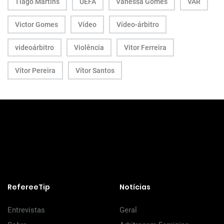
Tiago Martins
UEFA
Vanessa Gomes
VAR
Victor Gomes
Vídeo
Vídeo-árbitro
videoárbitro
Violência
Vitor Ferreira
Vítor Pereira
Vítor Santos
RefereeTip
Notícias
Entrevistas
Geral