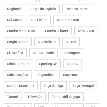
Regional
Regra do capitão
Roberto Rosetti
Rui Costa
Rui Licínio
Sandra Bastos
Sandro Meira Ricci
Sandro Scharer
Sara Alves
Sérgio Soares
SIC Notícias
Sin Bin
SL Benfica
Solidariedade
Sondagens
Sónia Carneiro
Sporting CP
SportTv
Substituições
Sugestões
Supertaça
Szimon Marciniak
Taça da Liga
Taça Portugal
Taremi
Televisão
Tempo útil de jogo