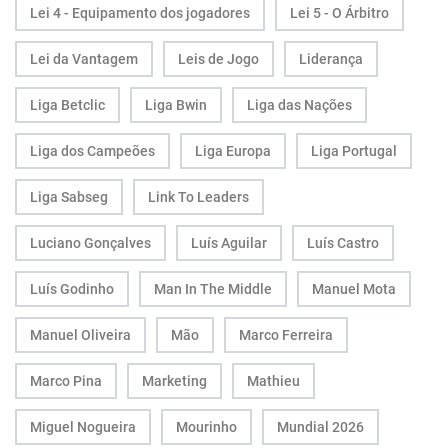
Lei 4 - Equipamento dos jogadores
Lei 5 - O Árbitro
Lei da Vantagem
Leis de Jogo
Liderança
Liga Betclic
Liga Bwin
Liga das Nações
Liga dos Campeões
Liga Europa
Liga Portugal
Liga Sabseg
Link To Leaders
Luciano Gonçalves
Luís Aguilar
Luís Castro
Luís Godinho
Man In The Middle
Manuel Mota
Manuel Oliveira
Mão
Marco Ferreira
Marco Pina
Marketing
Mathieu
Miguel Nogueira
Mourinho
Mundial 2026