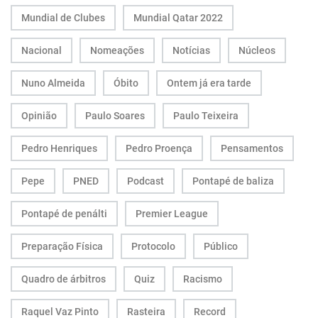
Mundial de Clubes
Mundial Qatar 2022
Nacional
Nomeações
Notícias
Núcleos
Nuno Almeida
Óbito
Ontem já era tarde
Opinião
Paulo Soares
Paulo Teixeira
Pedro Henriques
Pedro Proença
Pensamentos
Pepe
PNED
Podcast
Pontapé de baliza
Pontapé de penálti
Premier League
Preparação Física
Protocolo
Público
Quadro de árbitros
Quiz
Racismo
Raquel Vaz Pinto
Rasteira
Record