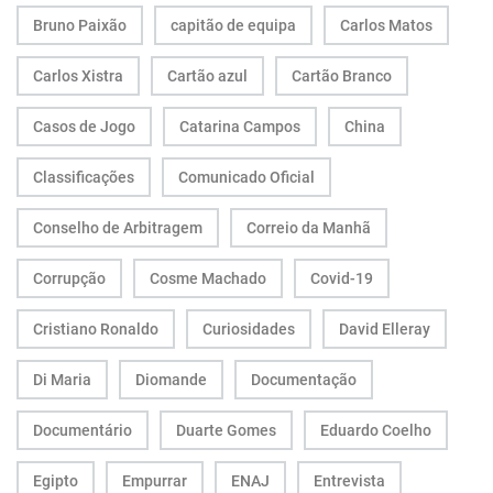
Bruno Paixão
capitão de equipa
Carlos Matos
Carlos Xistra
Cartão azul
Cartão Branco
Casos de Jogo
Catarina Campos
China
Classificações
Comunicado Oficial
Conselho de Arbitragem
Correio da Manhã
Corrupção
Cosme Machado
Covid-19
Cristiano Ronaldo
Curiosidades
David Elleray
Di Maria
Diomande
Documentação
Documentário
Duarte Gomes
Eduardo Coelho
Egipto
Empurrar
ENAJ
Entrevista