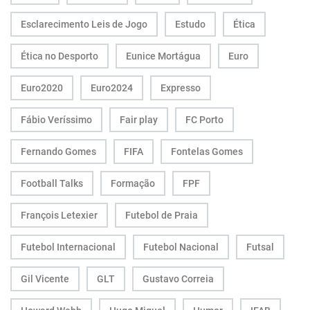
Esclarecimento Leis de Jogo
Estudo
Ética
Ética no Desporto
Eunice Mortágua
Euro
Euro2020
Euro2024
Expresso
Fábio Veríssimo
Fair play
FC Porto
Fernando Gomes
FIFA
Fontelas Gomes
Football Talks
Formação
FPF
François Letexier
Futebol de Praia
Futebol Internacional
Futebol Nacional
Futsal
Gil Vicente
GLT
Gustavo Correia