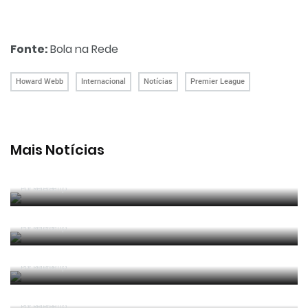
Fonte:
Bola na Rede
Howard Webb
Internacional
Notícias
Premier League
Mais Notícias
João Pinheiro radiante com ida ao Mundial: «É o
momento mais alto da minha carreira»
Por RefereeTip
João Pinheiro nomeado pela FIFA para o Mundial
2026
Por RefereeTip
APAF espera que câmaras corporais possam
"ajudar" trabalho dos árbitros
Por RefereeTip
Vídeo: árbitro assistente ensina Calafiori a... fazer
um lançamento lateral
Por RefereeTip