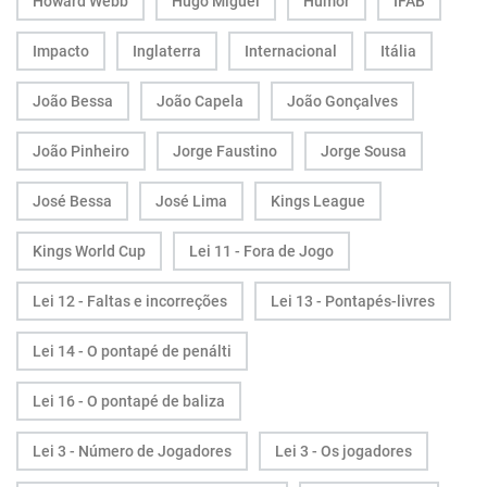
Howard Webb
Hugo Miguel
Humor
IFAB
Impacto
Inglaterra
Internacional
Itália
João Bessa
João Capela
João Gonçalves
João Pinheiro
Jorge Faustino
Jorge Sousa
José Bessa
José Lima
Kings League
Kings World Cup
Lei 11 - Fora de Jogo
Lei 12 - Faltas e incorreções
Lei 13 - Pontapés-livres
Lei 14 - O pontapé de penálti
Lei 16 - O pontapé de baliza
Lei 3 - Número de Jogadores
Lei 3 - Os jogadores