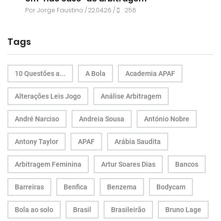
Por
Jorge Faustino
/ 22.04.26 /
256
Tags
10 Questões a...
A Bola
Academia APAF
Alterações Leis Jogo
Análise Arbitragem
André Narciso
Andreia Sousa
António Nobre
Antony Taylor
APAF
Arábia Saudita
Arbitragem Feminina
Artur Soares Dias
Bancos
Barreiras
Benfica
Benzema
Bodycam
Bola ao solo
Brasil
Brasileirão
Bruno Lage