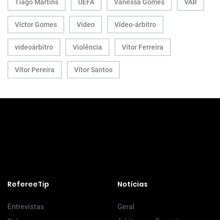
Tiago Martins
UEFA
Vanessa Gomes
VAR
Victor Gomes
Vídeo
Vídeo-árbitro
videoárbitro
Violência
Vitor Ferreira
Vítor Pereira
Vítor Santos
RefereeTip
Notícias
Entrevistas
Geral