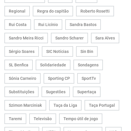
Regional
Regra do capitão
Roberto Rosetti
Rui Costa
Rui Licínio
Sandra Bastos
Sandro Meira Ricci
Sandro Scharer
Sara Alves
Sérgio Soares
SIC Notícias
Sin Bin
SL Benfica
Solidariedade
Sondagens
Sónia Carneiro
Sporting CP
SportTv
Substituições
Sugestões
Supertaça
Szimon Marciniak
Taça da Liga
Taça Portugal
Taremi
Televisão
Tempo útil de jogo