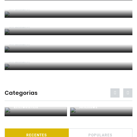
um lançamento lateral
Por RefereeTip
Sérgio Soares na final da Superfinal Europeia de
Futebol Praia
Por RefereeTip
Os árbitros chegaram à casa do futebol português
Por RefereeTip
Filipa Prata nomeada para o Mundial de futsal
feminino
Por RefereeTip
Categorias
Entrevistas
Análises
RECENTES
POPULARES