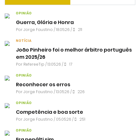
OPINIÃO
Guerra, Glória e Honra
Por
Jorge Faustino
/ 18.05.26 /
211
NOTÍCIA
João Pinheiro foi o melhor árbitro português
em 2025/26
Por RefereeTip / 13.05.26 /
17
OPINIÃO
Reconhecer os erros
Por
Jorge Faustino
/ 13.05.26 /
226
OPINIÃO
Competência e boa sorte
Por
Jorge Faustino
/ 05.05.26 /
251
OPINIÃO
Era penálti sim