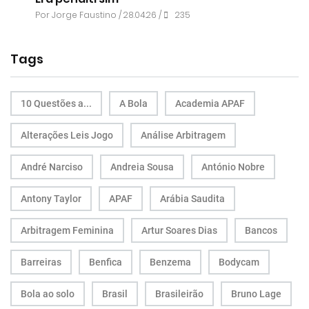
Por
Jorge Faustino
/ 28.04.26 /
235
Tags
10 Questões a...
A Bola
Academia APAF
Alterações Leis Jogo
Análise Arbitragem
André Narciso
Andreia Sousa
António Nobre
Antony Taylor
APAF
Arábia Saudita
Arbitragem Feminina
Artur Soares Dias
Bancos
Barreiras
Benfica
Benzema
Bodycam
Bola ao solo
Brasil
Brasileirão
Bruno Lage