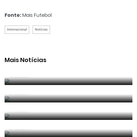
Fonte:
Mais Futebol
Internacional
Notícias
Mais Notícias
João Pinheiro foi o melhor árbitro português em
2025/26
Por RefereeTip
João Pinheiro radiante com ida ao Mundial: «É o
momento mais alto da minha carreira»
Por RefereeTip
João Pinheiro nomeado pela FIFA para o Mundial
2026
Por RefereeTip
APAF espera que câmaras corporais possam
"ajudar" trabalho dos árbitros
Por RefereeTip
Vídeo: árbitro assistente ensina Calafiori a... fazer