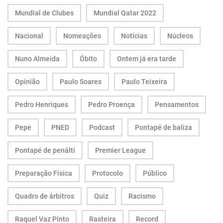
Mundial de Clubes
Mundial Qatar 2022
Nacional
Nomeações
Notícias
Núcleos
Nuno Almeida
Óbito
Ontem já era tarde
Opinião
Paulo Soares
Paulo Teixeira
Pedro Henriques
Pedro Proença
Pensamentos
Pepe
PNED
Podcast
Pontapé de baliza
Pontapé de penálti
Premier League
Preparação Física
Protocolo
Público
Quadro de árbitros
Quiz
Racismo
Raquel Vaz Pinto
Rasteira
Record