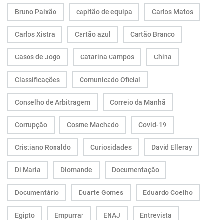
Bruno Paixão
capitão de equipa
Carlos Matos
Carlos Xistra
Cartão azul
Cartão Branco
Casos de Jogo
Catarina Campos
China
Classificações
Comunicado Oficial
Conselho de Arbitragem
Correio da Manhã
Corrupção
Cosme Machado
Covid-19
Cristiano Ronaldo
Curiosidades
David Elleray
Di Maria
Diomande
Documentação
Documentário
Duarte Gomes
Eduardo Coelho
Egipto
Empurrar
ENAJ
Entrevista