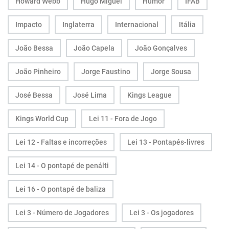
Howard Webb
Hugo Miguel
Humor
IFAB
Impacto
Inglaterra
Internacional
Itália
João Bessa
João Capela
João Gonçalves
João Pinheiro
Jorge Faustino
Jorge Sousa
José Bessa
José Lima
Kings League
Kings World Cup
Lei 11 - Fora de Jogo
Lei 12 - Faltas e incorreções
Lei 13 - Pontapés-livres
Lei 14 - O pontapé de penálti
Lei 16 - O pontapé de baliza
Lei 3 - Número de Jogadores
Lei 3 - Os jogadores