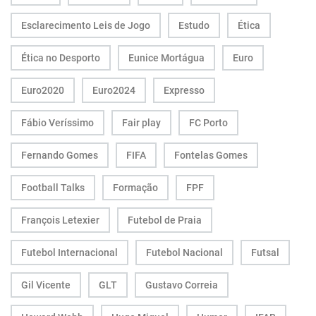
Esclarecimento Leis de Jogo
Estudo
Ética
Ética no Desporto
Eunice Mortágua
Euro
Euro2020
Euro2024
Expresso
Fábio Veríssimo
Fair play
FC Porto
Fernando Gomes
FIFA
Fontelas Gomes
Football Talks
Formação
FPF
François Letexier
Futebol de Praia
Futebol Internacional
Futebol Nacional
Futsal
Gil Vicente
GLT
Gustavo Correia