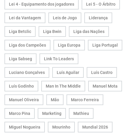
Lei 4 - Equipamento dos jogadores
Lei 5 - O Árbitro
Lei da Vantagem
Leis de Jogo
Liderança
Liga Betclic
Liga Bwin
Liga das Nações
Liga dos Campeões
Liga Europa
Liga Portugal
Liga Sabseg
Link To Leaders
Luciano Gonçalves
Luís Aguilar
Luís Castro
Luís Godinho
Man In The Middle
Manuel Mota
Manuel Oliveira
Mão
Marco Ferreira
Marco Pina
Marketing
Mathieu
Miguel Nogueira
Mourinho
Mundial 2026