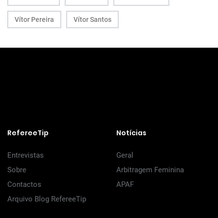
Vítor Pereira
Vítor Santos
RefereeTip
Notícias
Entrevistas
Geral
Sobre
Arbitragem Feminina
Contactos
APAF
Arquivo Blog RefereeTip