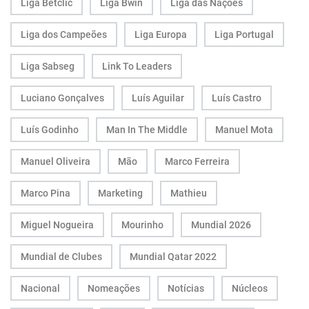
Liga Betclic
Liga Bwin
Liga das Nações
Liga dos Campeões
Liga Europa
Liga Portugal
Liga Sabseg
Link To Leaders
Luciano Gonçalves
Luís Aguilar
Luís Castro
Luís Godinho
Man In The Middle
Manuel Mota
Manuel Oliveira
Mão
Marco Ferreira
Marco Pina
Marketing
Mathieu
Miguel Nogueira
Mourinho
Mundial 2026
Mundial de Clubes
Mundial Qatar 2022
Nacional
Nomeações
Notícias
Núcleos