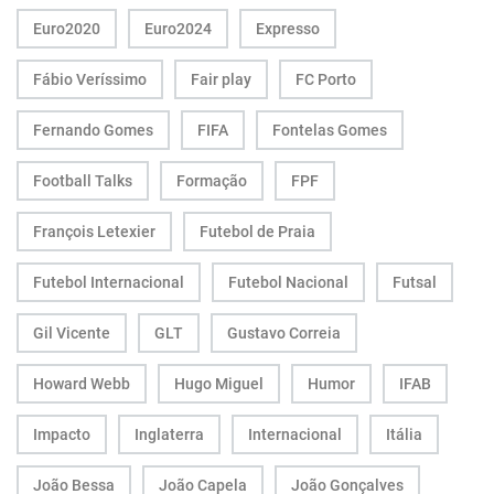
Euro2020
Euro2024
Expresso
Fábio Veríssimo
Fair play
FC Porto
Fernando Gomes
FIFA
Fontelas Gomes
Football Talks
Formação
FPF
François Letexier
Futebol de Praia
Futebol Internacional
Futebol Nacional
Futsal
Gil Vicente
GLT
Gustavo Correia
Howard Webb
Hugo Miguel
Humor
IFAB
Impacto
Inglaterra
Internacional
Itália
João Bessa
João Capela
João Gonçalves