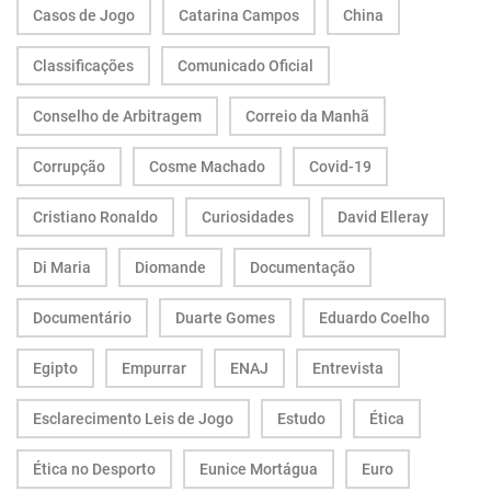
Casos de Jogo
Catarina Campos
China
Classificações
Comunicado Oficial
Conselho de Arbitragem
Correio da Manhã
Corrupção
Cosme Machado
Covid-19
Cristiano Ronaldo
Curiosidades
David Elleray
Di Maria
Diomande
Documentação
Documentário
Duarte Gomes
Eduardo Coelho
Egipto
Empurrar
ENAJ
Entrevista
Esclarecimento Leis de Jogo
Estudo
Ética
Ética no Desporto
Eunice Mortágua
Euro