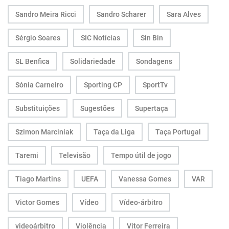
Sandro Meira Ricci
Sandro Scharer
Sara Alves
Sérgio Soares
SIC Notícias
Sin Bin
SL Benfica
Solidariedade
Sondagens
Sónia Carneiro
Sporting CP
SportTv
Substituições
Sugestões
Supertaça
Szimon Marciniak
Taça da Liga
Taça Portugal
Taremi
Televisão
Tempo útil de jogo
Tiago Martins
UEFA
Vanessa Gomes
VAR
Victor Gomes
Vídeo
Vídeo-árbitro
videoárbitro
Violência
Vitor Ferreira