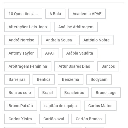
10 Questões a...
A Bola
Academia APAF
Alterações Leis Jogo
Análise Arbitragem
André Narciso
Andreia Sousa
António Nobre
Antony Taylor
APAF
Arábia Saudita
Arbitragem Feminina
Artur Soares Dias
Bancos
Barreiras
Benfica
Benzema
Bodycam
Bola ao solo
Brasil
Brasileirão
Bruno Lage
Bruno Paixão
capitão de equipa
Carlos Matos
Carlos Xistra
Cartão azul
Cartão Branco