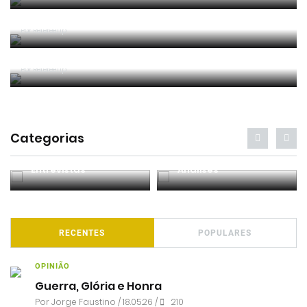
Os árbitros chegaram à casa do futebol português
Por RefereeTip
Filipa Prata nomeada para o Mundial de futsal
feminino
Por RefereeTip
Categorias
Entrevistas
Análises
RECENTES
POPULARES
OPINIÃO
Guerra, Glória e Honra
Por
Jorge Faustino
/ 18.05.26 /
210