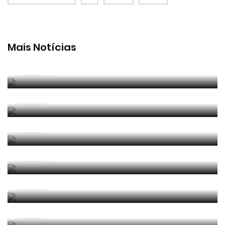
Mais Notícias
João Pinheiro foi o melhor árbitro português em
2025/26
Por RefereeTip
João Pinheiro radiante com ida ao Mundial: «É o
momento mais alto da minha carreira»
Por RefereeTip
João Pinheiro nomeado pela FIFA para o Mundial
2026
Por RefereeTip
APAF espera que câmaras corporais possam
"ajudar" trabalho dos árbitros
Por RefereeTip
Vídeo: árbitro assistente ensina Calafiori a... fazer
um lançamento lateral
Por RefereeTip
Sérgio Soares na final da Superfinal Europeia de
Futebol Praia
Por RefereeTip