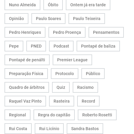
Nuno Almeida
Óbito
Ontem já era tarde
Opinião
Paulo Soares
Paulo Teixeira
Pedro Henriques
Pedro Proença
Pensamentos
Pepe
PNED
Podcast
Pontapé de baliza
Pontapé de penálti
Premier League
Preparação Física
Protocolo
Público
Quadro de árbitros
Quiz
Racismo
Raquel Vaz Pinto
Rasteira
Record
Regional
Regra do capitão
Roberto Rosetti
Rui Costa
Rui Licínio
Sandra Bastos