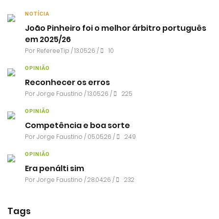
NOTÍCIA
João Pinheiro foi o melhor árbitro português
em 2025/26
Por RefereeTip / 13.05.26 /
10
OPINIÃO
Reconhecer os erros
Por
Jorge Faustino
/ 13.05.26 /
225
OPINIÃO
Competência e boa sorte
Por
Jorge Faustino
/ 05.05.26 /
249
OPINIÃO
Era penálti sim
Por
Jorge Faustino
/ 28.04.26 /
232
Tags