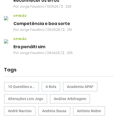
Reconhecer os erros
Por
Jorge Faustino
/ 13.05.26 /
226
OPINIÃO
Competência e boa sorte
Por
Jorge Faustino
/ 05.05.26 /
251
OPINIÃO
Era penálti sim
Por
Jorge Faustino
/ 28.04.26 /
235
Tags
10 Questões a...
A Bola
Academia APAF
Alterações Leis Jogo
Análise Arbitragem
André Narciso
Andreia Sousa
António Nobre