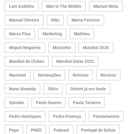
Luís Godinho
Man In The Middle
Manuel Mota
Manuel Oliveira
Mão
Marco Ferreira
Marco Pina
Marketing
Mathieu
Miguel Nogueira
Mourinho
Mundial 2026
Mundial de Clubes
Mundial Qatar 2022
Nacional
Nomeações
Notícias
Núcleos
Nuno Almeida
Óbito
Ontem já era tarde
Opinião
Paulo Soares
Paulo Teixeira
Pedro Henriques
Pedro Proença
Pensamentos
Pepe
PNED
Podcast
Pontapé de baliza