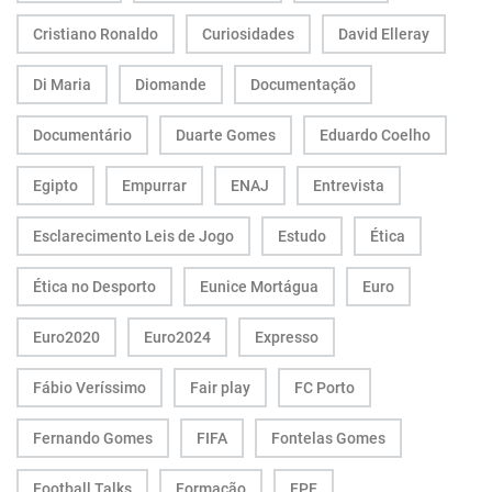
Cristiano Ronaldo
Curiosidades
David Elleray
Di Maria
Diomande
Documentação
Documentário
Duarte Gomes
Eduardo Coelho
Egipto
Empurrar
ENAJ
Entrevista
Esclarecimento Leis de Jogo
Estudo
Ética
Ética no Desporto
Eunice Mortágua
Euro
Euro2020
Euro2024
Expresso
Fábio Veríssimo
Fair play
FC Porto
Fernando Gomes
FIFA
Fontelas Gomes
Football Talks
Formação
FPF