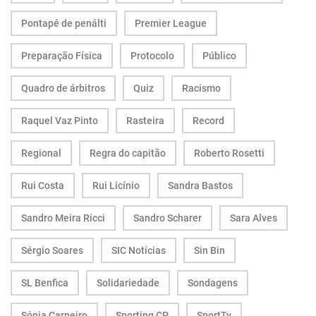
Pontapé de penálti
Premier League
Preparação Física
Protocolo
Público
Quadro de árbitros
Quiz
Racismo
Raquel Vaz Pinto
Rasteira
Record
Regional
Regra do capitão
Roberto Rosetti
Rui Costa
Rui Licínio
Sandra Bastos
Sandro Meira Ricci
Sandro Scharer
Sara Alves
Sérgio Soares
SIC Notícias
Sin Bin
SL Benfica
Solidariedade
Sondagens
Sónia Carneiro
Sporting CP
SportTv