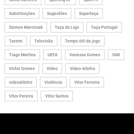
Substituições
Sugestões
Supertaça
Szimon Marciniak
Taça da Liga
Taça Portugal
Taremi
Televisão
Tempo útil de jogo
Tiago Martins
UEFA
Vanessa Gomes
VAR
Victor Gomes
Vídeo
Vídeo-árbitro
videoárbitro
Violência
Vitor Ferreira
Vítor Pereira
Vítor Santos