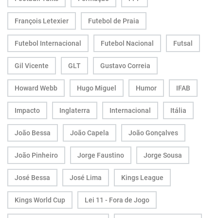
François Letexier
Futebol de Praia
Futebol Internacional
Futebol Nacional
Futsal
Gil Vicente
GLT
Gustavo Correia
Howard Webb
Hugo Miguel
Humor
IFAB
Impacto
Inglaterra
Internacional
Itália
João Bessa
João Capela
João Gonçalves
João Pinheiro
Jorge Faustino
Jorge Sousa
José Bessa
José Lima
Kings League
Kings World Cup
Lei 11 - Fora de Jogo