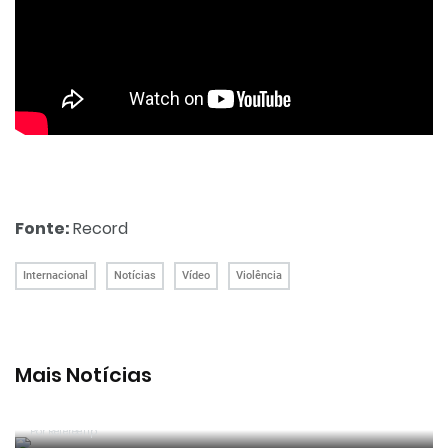
Fonte:
Record
Internacional
Notícias
Vídeo
Violência
Mais Notícias
João Pinheiro foi o melhor árbitro português em
2025/26
Por RefereeTip