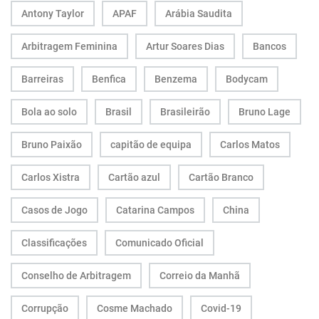
Antony Taylor
APAF
Arábia Saudita
Arbitragem Feminina
Artur Soares Dias
Bancos
Barreiras
Benfica
Benzema
Bodycam
Bola ao solo
Brasil
Brasileirão
Bruno Lage
Bruno Paixão
capitão de equipa
Carlos Matos
Carlos Xistra
Cartão azul
Cartão Branco
Casos de Jogo
Catarina Campos
China
Classificações
Comunicado Oficial
Conselho de Arbitragem
Correio da Manhã
Corrupção
Cosme Machado
Covid-19