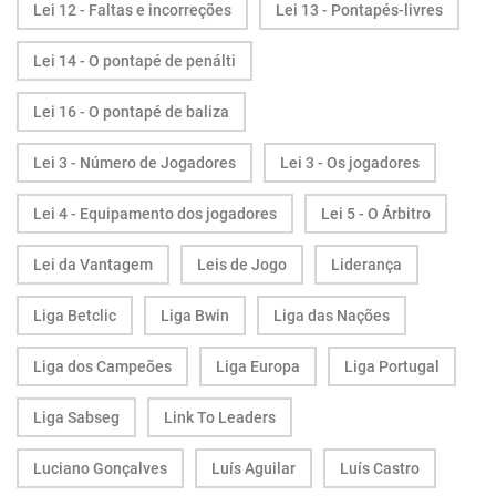
Lei 12 - Faltas e incorreções
Lei 13 - Pontapés-livres
Lei 14 - O pontapé de penálti
Lei 16 - O pontapé de baliza
Lei 3 - Número de Jogadores
Lei 3 - Os jogadores
Lei 4 - Equipamento dos jogadores
Lei 5 - O Árbitro
Lei da Vantagem
Leis de Jogo
Liderança
Liga Betclic
Liga Bwin
Liga das Nações
Liga dos Campeões
Liga Europa
Liga Portugal
Liga Sabseg
Link To Leaders
Luciano Gonçalves
Luís Aguilar
Luís Castro