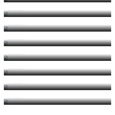
João Pinheiro radiante com ida ao Mundial: «É o
momento mais alto da minha carreira»
Por RefereeTip
João Pinheiro nomeado pela FIFA para o Mundial
2026
Por RefereeTip
APAF espera que câmaras corporais possam
"ajudar" trabalho dos árbitros
Por RefereeTip
Vídeo: árbitro assistente ensina Calafiori a... fazer
um lançamento lateral
Por RefereeTip
Sérgio Soares na final da Superfinal Europeia de
Futebol Praia
Por RefereeTip
Os árbitros chegaram à casa do futebol português
Por RefereeTip
Filipa Prata nomeada para o Mundial de futsal
feminino
Por RefereeTip