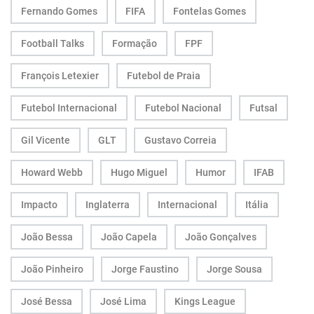
Fernando Gomes
FIFA
Fontelas Gomes
Football Talks
Formação
FPF
François Letexier
Futebol de Praia
Futebol Internacional
Futebol Nacional
Futsal
Gil Vicente
GLT
Gustavo Correia
Howard Webb
Hugo Miguel
Humor
IFAB
Impacto
Inglaterra
Internacional
Itália
João Bessa
João Capela
João Gonçalves
João Pinheiro
Jorge Faustino
Jorge Sousa
José Bessa
José Lima
Kings League