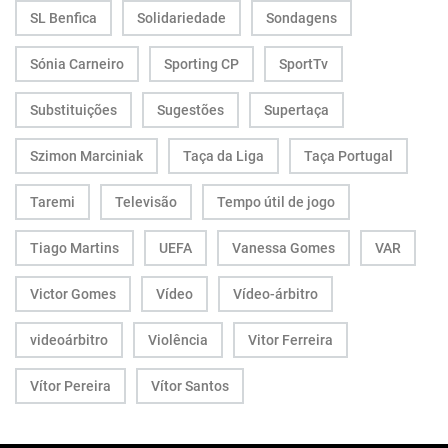
SL Benfica
Solidariedade
Sondagens
Sónia Carneiro
Sporting CP
SportTv
Substituições
Sugestões
Supertaça
Szimon Marciniak
Taça da Liga
Taça Portugal
Taremi
Televisão
Tempo útil de jogo
Tiago Martins
UEFA
Vanessa Gomes
VAR
Victor Gomes
Vídeo
Vídeo-árbitro
videoárbitro
Violência
Vitor Ferreira
Vítor Pereira
Vítor Santos