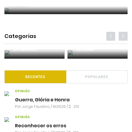
vídeo)
Por RefereeTip
Categorias
Entrevistas
Análises
RECENTES
POPULARES
OPINIÃO
Guerra, Glória e Honra
Por
Jorge Faustino
/ 18.05.26 /
201
OPINIÃO
Reconhecer os erros