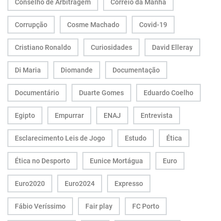
Conselho de Arbitragem
Correio da Manhã
Corrupção
Cosme Machado
Covid-19
Cristiano Ronaldo
Curiosidades
David Elleray
Di Maria
Diomande
Documentação
Documentário
Duarte Gomes
Eduardo Coelho
Egipto
Empurrar
ENAJ
Entrevista
Esclarecimento Leis de Jogo
Estudo
Ética
Ética no Desporto
Eunice Mortágua
Euro
Euro2020
Euro2024
Expresso
Fábio Veríssimo
Fair play
FC Porto