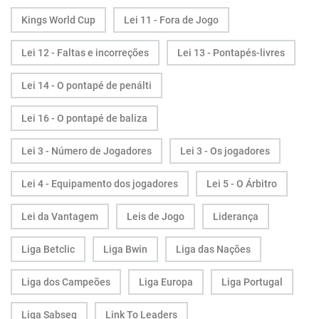
Kings World Cup
Lei 11 - Fora de Jogo
Lei 12 - Faltas e incorreções
Lei 13 - Pontapés-livres
Lei 14 - O pontapé de penálti
Lei 16 - O pontapé de baliza
Lei 3 - Número de Jogadores
Lei 3 - Os jogadores
Lei 4 - Equipamento dos jogadores
Lei 5 - O Árbitro
Lei da Vantagem
Leis de Jogo
Liderança
Liga Betclic
Liga Bwin
Liga das Nações
Liga dos Campeões
Liga Europa
Liga Portugal
Liga Sabseg
Link To Leaders