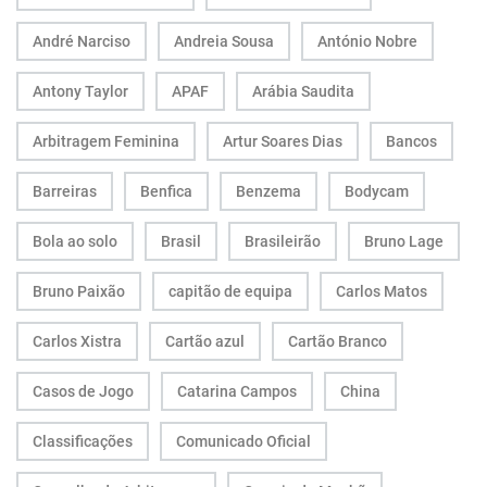
André Narciso
Andreia Sousa
António Nobre
Antony Taylor
APAF
Arábia Saudita
Arbitragem Feminina
Artur Soares Dias
Bancos
Barreiras
Benfica
Benzema
Bodycam
Bola ao solo
Brasil
Brasileirão
Bruno Lage
Bruno Paixão
capitão de equipa
Carlos Matos
Carlos Xistra
Cartão azul
Cartão Branco
Casos de Jogo
Catarina Campos
China
Classificações
Comunicado Oficial