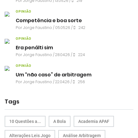
Por
Jorge Faustino
/ 13.05.26 /
219
OPINIÃO
Competência e boa sorte
Por
Jorge Faustino
/ 05.05.26 /
242
OPINIÃO
Era penálti sim
Por
Jorge Faustino
/ 28.04.26 /
224
OPINIÃO
Um “não caso” de arbitragem
Por
Jorge Faustino
/ 22.04.26 /
256
Tags
10 Questões a...
A Bola
Academia APAF
Alterações Leis Jogo
Análise Arbitragem