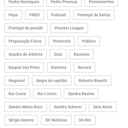
Pedro Henriques
Pedro Proença
Pensamentos
Pepe
PNED
Podcast
Pontapé de baliza
Pontapé de penálti
Premier League
Preparação Física
Protocolo
Público
Quadro de árbitros
Quiz
Racismo
Raquel Vaz Pinto
Rasteira
Record
Regional
Regra do capitão
Roberto Rosetti
Rui Costa
Rui Licínio
Sandra Bastos
Sandro Meira Ricci
Sandro Scharer
Sara Alves
Sérgio Soares
SIC Notícias
Sin Bin