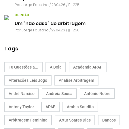
Por
Jorge Faustino
/ 28.04.26 /
225
OPINIÃO
Um “não caso” de arbitragem
Por
Jorge Faustino
/ 22.04.26 /
256
Tags
10 Questões a...
A Bola
Academia APAF
Alterações Leis Jogo
Análise Arbitragem
André Narciso
Andreia Sousa
António Nobre
Antony Taylor
APAF
Arábia Saudita
Arbitragem Feminina
Artur Soares Dias
Bancos