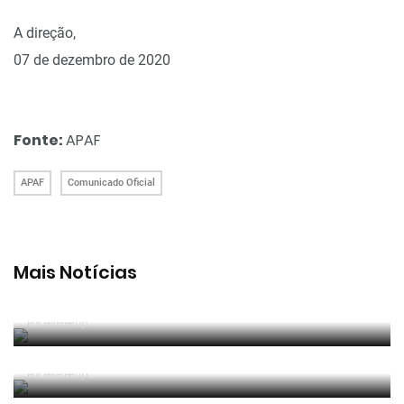
A direção,
07 de dezembro de 2020
Fonte:
APAF
APAF
Comunicado Oficial
Mais Notícias
João Pinheiro radiante com ida ao Mundial: «É o
momento mais alto da minha carreira»
Por RefereeTip
João Pinheiro nomeado pela FIFA para o Mundial
2026
Por RefereeTip
APAF espera que câmaras corporais possam