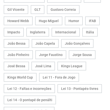
Gil Vicente
GLT
Gustavo Correia
Howard Webb
Hugo Miguel
Humor
IFAB
Impacto
Inglaterra
Internacional
Itália
João Bessa
João Capela
João Gonçalves
João Pinheiro
Jorge Faustino
Jorge Sousa
José Bessa
José Lima
Kings League
Kings World Cup
Lei 11 - Fora de Jogo
Lei 12 - Faltas e incorreções
Lei 13 - Pontapés-livres
Lei 14 - O pontapé de penálti