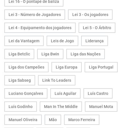
Lei 16 - O pontapé de baliza
Lei 3 - Número de Jogadores
Lei 3 - Os jogadores
Lei 4 - Equipamento dos jogadores
Lei 5 - O Árbitro
Lei da Vantagem
Leis de Jogo
Liderança
Liga Betclic
Liga Bwin
Liga das Nações
Liga dos Campeões
Liga Europa
Liga Portugal
Liga Sabseg
Link To Leaders
Luciano Gonçalves
Luís Aguilar
Luís Castro
Luís Godinho
Man In The Middle
Manuel Mota
Manuel Oliveira
Mão
Marco Ferreira