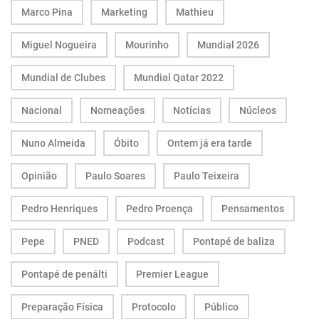
Marco Pina
Marketing
Mathieu
Miguel Nogueira
Mourinho
Mundial 2026
Mundial de Clubes
Mundial Qatar 2022
Nacional
Nomeações
Notícias
Núcleos
Nuno Almeida
Óbito
Ontem já era tarde
Opinião
Paulo Soares
Paulo Teixeira
Pedro Henriques
Pedro Proença
Pensamentos
Pepe
PNED
Podcast
Pontapé de baliza
Pontapé de penálti
Premier League
Preparação Física
Protocolo
Público