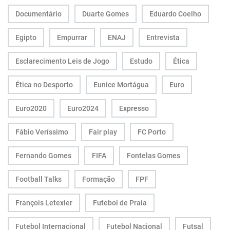
Documentário
Duarte Gomes
Eduardo Coelho
Egipto
Empurrar
ENAJ
Entrevista
Esclarecimento Leis de Jogo
Estudo
Ética
Ética no Desporto
Eunice Mortágua
Euro
Euro2020
Euro2024
Expresso
Fábio Veríssimo
Fair play
FC Porto
Fernando Gomes
FIFA
Fontelas Gomes
Football Talks
Formação
FPF
François Letexier
Futebol de Praia
Futebol Internacional
Futebol Nacional
Futsal