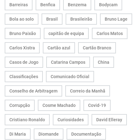
Barreiras
Benfica
Benzema
Bodycam
Bola ao solo
Brasil
Brasileirão
Bruno Lage
Bruno Paixão
capitão de equipa
Carlos Matos
Carlos Xistra
Cartão azul
Cartão Branco
Casos de Jogo
Catarina Campos
China
Classificações
Comunicado Oficial
Conselho de Arbitragem
Correio da Manhã
Corrupção
Cosme Machado
Covid-19
Cristiano Ronaldo
Curiosidades
David Elleray
Di Maria
Diomande
Documentação