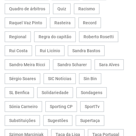
Quadro de árbitros
Quiz
Racismo
Raquel Vaz Pinto
Rasteira
Record
Regional
Regra do capitão
Roberto Rosetti
Rui Costa
Rui Licínio
Sandra Bastos
Sandro Meira Ricci
Sandro Scharer
Sara Alves
Sérgio Soares
SIC Notícias
Sin Bin
SL Benfica
Solidariedade
Sondagens
Sónia Carneiro
Sporting CP
SportTv
Substituições
Sugestões
Supertaça
Szimon Marciniak
Taça da Liga
Taça Portugal