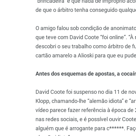
“brincadeira” e que nada de impróprio a
de que o árbitro tenha conseguido qualque
O amigo falou sob condição de anonimato 
que teve com David Coote “foi online”. “
descobri o seu trabalho como árbitro de f
cartão amarelo a Alioski para que eu pud
Antes dos esquemas de apostas, a cocaí
David Coote foi suspenso no dia 11 de n
Klopp, chamando-lhe “alemão idiota” e “ar
vídeo parece fazer referência à época de 
nas redes sociais, e é possível ouvir Coot
alguém que é arrogante para c******. Faç