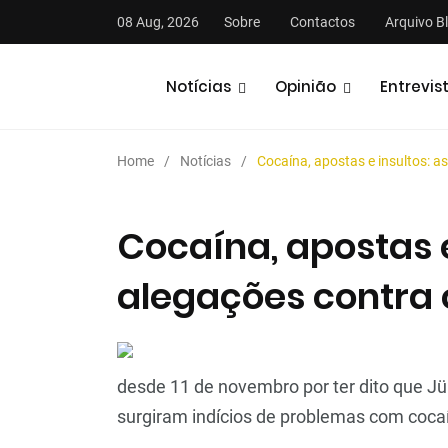
08 Aug, 2026
Sobre
Contactos
Arquivo B
Notícias
Opinião
Entrevis
Home
Notícias
Cocaína, apostas e insultos: a
Cocaína, apostas e
alegações contra 
stas
Análises
Podcasts
desde 11 de novembro por ter dito que Jü
surgiram indícios de problemas com coca