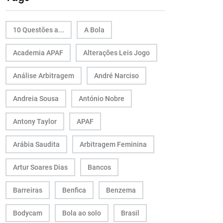
10 Questões a...
A Bola
Academia APAF
Alterações Leis Jogo
Análise Arbitragem
André Narciso
Andreia Sousa
António Nobre
Antony Taylor
APAF
Arábia Saudita
Arbitragem Feminina
Artur Soares Dias
Bancos
Barreiras
Benfica
Benzema
Bodycam
Bola ao solo
Brasil