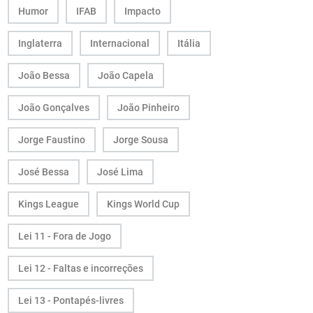
Humor
IFAB
Impacto
Inglaterra
Internacional
Itália
João Bessa
João Capela
João Gonçalves
João Pinheiro
Jorge Faustino
Jorge Sousa
José Bessa
José Lima
Kings League
Kings World Cup
Lei 11 - Fora de Jogo
Lei 12 - Faltas e incorreções
Lei 13 - Pontapés-livres