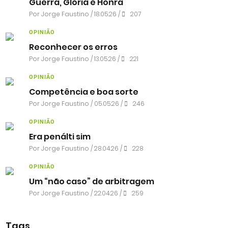
Guerra, Glória e Honra
Por
Jorge Faustino
/ 18.05.26 /
207
OPINIÃO
Reconhecer os erros
Por
Jorge Faustino
/ 13.05.26 /
221
OPINIÃO
Competência e boa sorte
Por
Jorge Faustino
/ 05.05.26 /
246
OPINIÃO
Era penálti sim
Por
Jorge Faustino
/ 28.04.26 /
228
OPINIÃO
Um “não caso” de arbitragem
Por
Jorge Faustino
/ 22.04.26 /
259
Tags