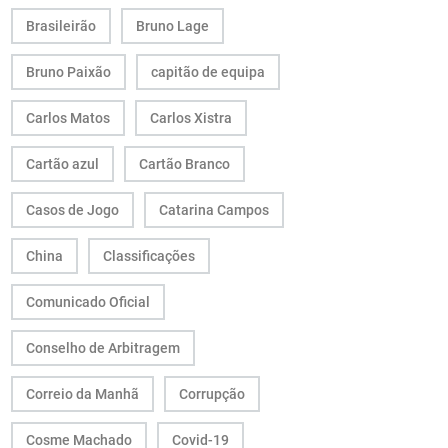
Brasileirão
Bruno Lage
Bruno Paixão
capitão de equipa
Carlos Matos
Carlos Xistra
Cartão azul
Cartão Branco
Casos de Jogo
Catarina Campos
China
Classificações
Comunicado Oficial
Conselho de Arbitragem
Correio da Manhã
Corrupção
Cosme Machado
Covid-19