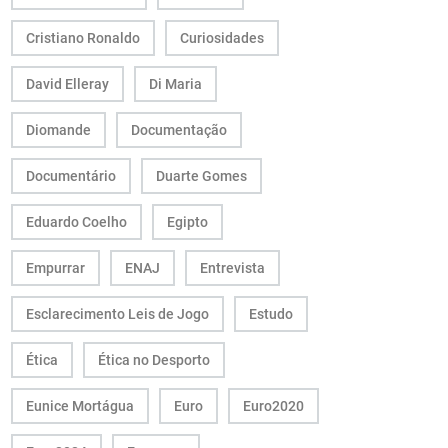
Cristiano Ronaldo
Curiosidades
David Elleray
Di Maria
Diomande
Documentação
Documentário
Duarte Gomes
Eduardo Coelho
Egipto
Empurrar
ENAJ
Entrevista
Esclarecimento Leis de Jogo
Estudo
Ética
Ética no Desporto
Eunice Mortágua
Euro
Euro2020