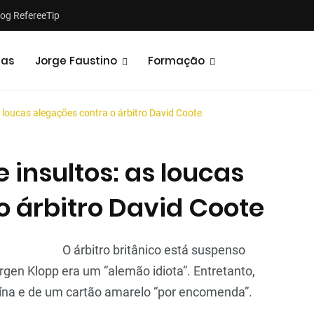
log RefereeTip
tas
Jorge Faustino
Formação
s loucas alegações contra o árbitro David Coote
 insultos: as loucas
o árbitro David Coote
Notícias
Opiniões
O árbitro britânico está suspenso
rgen Klopp era um “alemão idiota”. Entretanto,
ína e de um cartão amarelo “por encomenda”.