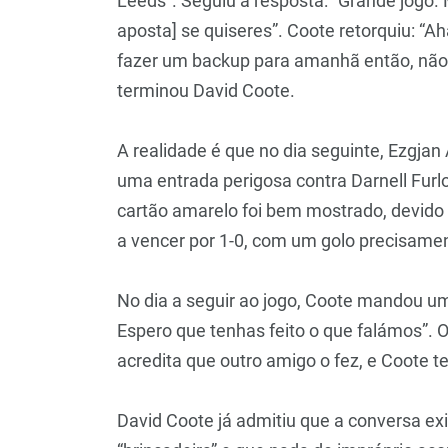
Leeds”. Seguiu a resposta: “Grande jogo.
aposta] se quiseres”. Coote retorquiu: “Ah
fazer um backup para amanhã então, não 
terminou David Coote.
A realidade é que no dia seguinte, Ezgjan
uma entrada perigosa contra Darnell Furlo
cartão amarelo foi bem mostrado, devido 
a vencer por 1-0, com um golo precisamen
No dia a seguir ao jogo, Coote mandou u
Espero que tenhas feito o que falámos”.
acredita que outro amigo o fez, e Coote ter
David Coote já admitiu que a conversa ex