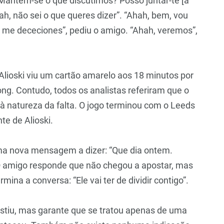
 Mantém-se o que discutimos? Posso juntar-te [à
ah, não sei o que queres dizer”. “Ahah, bem, vou
me dececiones”, pediu o amigo. “Ahah, veremos”,
 Alioski viu um cartão amarelo aos 18 minutos por
ng. Contudo, todos os analistas referiram que o
à natureza da falta. O jogo terminou com o Leeds
te de Alioski.
ma nova mensagem a dizer: “Que dia ontem.
 O amigo responde que não chegou a apostar, mas
mina a conversa: “Ele vai ter de dividir contigo”.
istiu, mas garante que se tratou apenas de uma