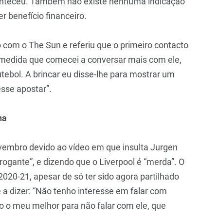
conteceu. Também não existe nenhuma indicação
r benefício financeiro.
com o The Sun e referiu que o primeiro contacto
À medida que comecei a conversar mais com ele,
utebol. A brincar eu disse-lhe para mostrar um
esse apostar”.
na
ovembro devido ao vídeo em que insulta Jurgen
rogante”, e dizendo que o Liverpool é “merda”. O
2020-21, apesar de só ter sido agora partilhado
e a dizer: “Não tenho interesse em falar com
o o meu melhor para não falar com ele, que