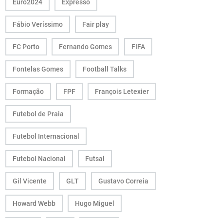
Euro2024
Expresso
Fábio Veríssimo
Fair play
FC Porto
Fernando Gomes
FIFA
Fontelas Gomes
Football Talks
Formação
FPF
François Letexier
Futebol de Praia
Futebol Internacional
Futebol Nacional
Futsal
Gil Vicente
GLT
Gustavo Correia
Howard Webb
Hugo Miguel