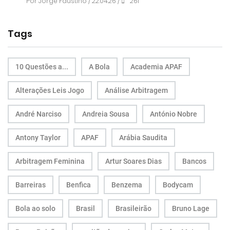
Por
Jorge Faustino
/ 22.04.26 /
261
Tags
10 Questões a...
A Bola
Academia APAF
Alterações Leis Jogo
Análise Arbitragem
André Narciso
Andreia Sousa
António Nobre
Antony Taylor
APAF
Arábia Saudita
Arbitragem Feminina
Artur Soares Dias
Bancos
Barreiras
Benfica
Benzema
Bodycam
Bola ao solo
Brasil
Brasileirão
Bruno Lage