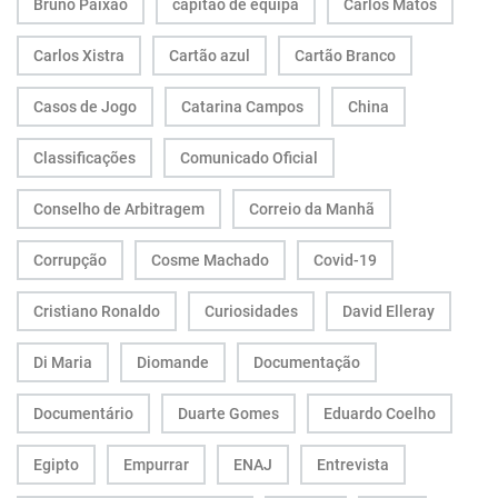
Bruno Paixão
capitão de equipa
Carlos Matos
Carlos Xistra
Cartão azul
Cartão Branco
Casos de Jogo
Catarina Campos
China
Classificações
Comunicado Oficial
Conselho de Arbitragem
Correio da Manhã
Corrupção
Cosme Machado
Covid-19
Cristiano Ronaldo
Curiosidades
David Elleray
Di Maria
Diomande
Documentação
Documentário
Duarte Gomes
Eduardo Coelho
Egipto
Empurrar
ENAJ
Entrevista