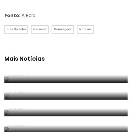
Fonte:
A Bola
Luís Godinho
Nacional
Nomeações
Notícias
Mais Notícias
João Pinheiro radiante com ida ao Mundial: «É o
momento mais alto da minha carreira»
Por RefereeTip
João Pinheiro nomeado pela FIFA para o Mundial
2026
Por RefereeTip
APAF espera que câmaras corporais possam
"ajudar" trabalho dos árbitros
Por RefereeTip
Vídeo: árbitro assistente ensina Calafiori a... fazer
um lançamento lateral
Por RefereeTip