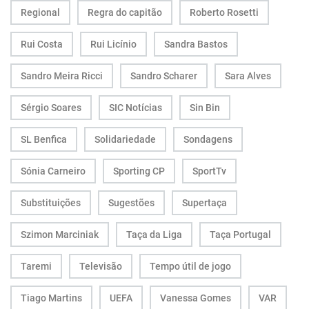
Regional
Regra do capitão
Roberto Rosetti
Rui Costa
Rui Licínio
Sandra Bastos
Sandro Meira Ricci
Sandro Scharer
Sara Alves
Sérgio Soares
SIC Notícias
Sin Bin
SL Benfica
Solidariedade
Sondagens
Sónia Carneiro
Sporting CP
SportTv
Substituições
Sugestões
Supertaça
Szimon Marciniak
Taça da Liga
Taça Portugal
Taremi
Televisão
Tempo útil de jogo
Tiago Martins
UEFA
Vanessa Gomes
VAR