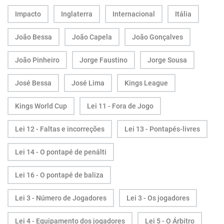
Impacto
Inglaterra
Internacional
Itália
João Bessa
João Capela
João Gonçalves
João Pinheiro
Jorge Faustino
Jorge Sousa
José Bessa
José Lima
Kings League
Kings World Cup
Lei 11 - Fora de Jogo
Lei 12 - Faltas e incorreções
Lei 13 - Pontapés-livres
Lei 14 - O pontapé de penálti
Lei 16 - O pontapé de baliza
Lei 3 - Número de Jogadores
Lei 3 - Os jogadores
Lei 4 - Equipamento dos jogadores
Lei 5 - O Árbitro