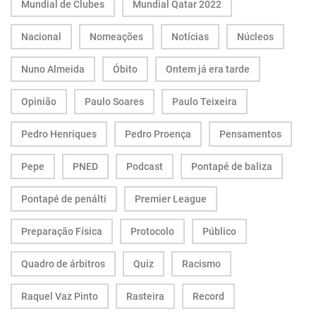
Mundial de Clubes
Mundial Qatar 2022
Nacional
Nomeações
Notícias
Núcleos
Nuno Almeida
Óbito
Ontem já era tarde
Opinião
Paulo Soares
Paulo Teixeira
Pedro Henriques
Pedro Proença
Pensamentos
Pepe
PNED
Podcast
Pontapé de baliza
Pontapé de penálti
Premier League
Preparação Física
Protocolo
Público
Quadro de árbitros
Quiz
Racismo
Raquel Vaz Pinto
Rasteira
Record