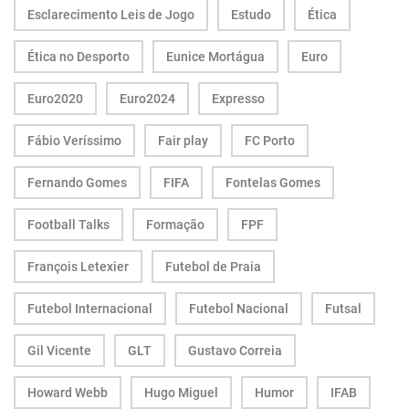
Esclarecimento Leis de Jogo
Estudo
Ética
Ética no Desporto
Eunice Mortágua
Euro
Euro2020
Euro2024
Expresso
Fábio Veríssimo
Fair play
FC Porto
Fernando Gomes
FIFA
Fontelas Gomes
Football Talks
Formação
FPF
François Letexier
Futebol de Praia
Futebol Internacional
Futebol Nacional
Futsal
Gil Vicente
GLT
Gustavo Correia
Howard Webb
Hugo Miguel
Humor
IFAB