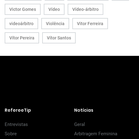
Victor Gomes
Vídeo
Vídeo-árbitro
videoárbitro
Violência
Vitor Ferreira
Vítor Pereira
Vítor Santos
RefereeTip
Notícias
Entrevistas
Geral
Sobre
Arbitragem Feminina