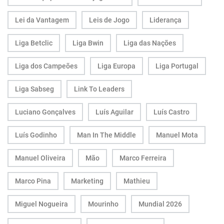
Lei da Vantagem
Leis de Jogo
Liderança
Liga Betclic
Liga Bwin
Liga das Nações
Liga dos Campeões
Liga Europa
Liga Portugal
Liga Sabseg
Link To Leaders
Luciano Gonçalves
Luís Aguilar
Luís Castro
Luís Godinho
Man In The Middle
Manuel Mota
Manuel Oliveira
Mão
Marco Ferreira
Marco Pina
Marketing
Mathieu
Miguel Nogueira
Mourinho
Mundial 2026