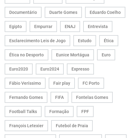
Documentário
Duarte Gomes
Eduardo Coelho
Egipto
Empurrar
ENAJ
Entrevista
Esclarecimento Leis de Jogo
Estudo
Ética
Ética no Desporto
Eunice Mortágua
Euro
Euro2020
Euro2024
Expresso
Fábio Veríssimo
Fair play
FC Porto
Fernando Gomes
FIFA
Fontelas Gomes
Football Talks
Formação
FPF
François Letexier
Futebol de Praia