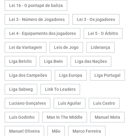
Lei 16 - O pontapé de baliza
Lei 3 - Número de Jogadores
Lei 3 - Os jogadores
Lei 4 - Equipamento dos jogadores
Lei 5 - O Árbitro
Lei da Vantagem
Leis de Jogo
Liderança
Liga Betclic
Liga Bwin
Liga das Nações
Liga dos Campeões
Liga Europa
Liga Portugal
Liga Sabseg
Link To Leaders
Luciano Gonçalves
Luís Aguilar
Luís Castro
Luís Godinho
Man In The Middle
Manuel Mota
Manuel Oliveira
Mão
Marco Ferreira