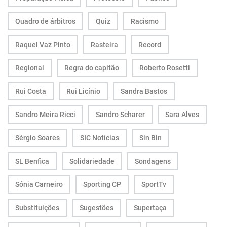
Quadro de árbitros
Quiz
Racismo
Raquel Vaz Pinto
Rasteira
Record
Regional
Regra do capitão
Roberto Rosetti
Rui Costa
Rui Licínio
Sandra Bastos
Sandro Meira Ricci
Sandro Scharer
Sara Alves
Sérgio Soares
SIC Notícias
Sin Bin
SL Benfica
Solidariedade
Sondagens
Sónia Carneiro
Sporting CP
SportTv
Substituições
Sugestões
Supertaça