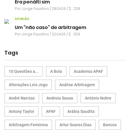
Era penálti sim
Por
Jorge Faustino
/ 28.04.26 /
228
OPINIÃO
Um “não caso” de arbitragem
Por
Jorge Faustino
/ 22.04.26 /
259
Tags
10 Questões a...
A Bola
Academia APAF
Alterações Leis Jogo
Análise Arbitragem
André Narciso
Andreia Sousa
António Nobre
Antony Taylor
APAF
Arábia Saudita
Arbitragem Feminina
Artur Soares Dias
Bancos