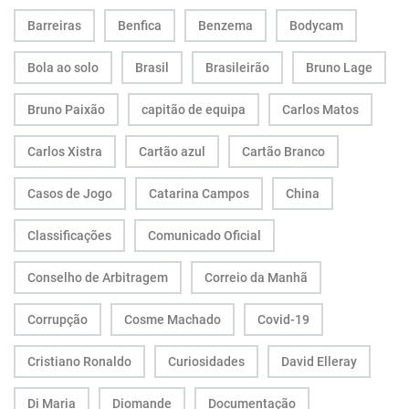
Barreiras
Benfica
Benzema
Bodycam
Bola ao solo
Brasil
Brasileirão
Bruno Lage
Bruno Paixão
capitão de equipa
Carlos Matos
Carlos Xistra
Cartão azul
Cartão Branco
Casos de Jogo
Catarina Campos
China
Classificações
Comunicado Oficial
Conselho de Arbitragem
Correio da Manhã
Corrupção
Cosme Machado
Covid-19
Cristiano Ronaldo
Curiosidades
David Elleray
Di Maria
Diomande
Documentação