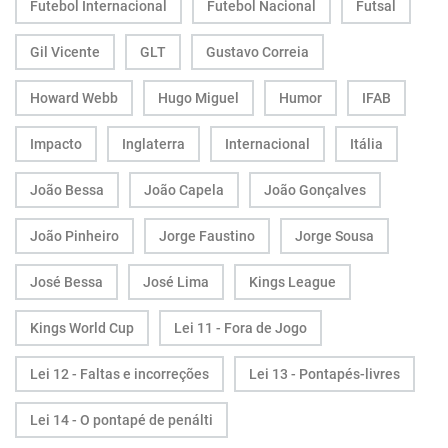
Futebol Internacional
Futebol Nacional
Futsal
Gil Vicente
GLT
Gustavo Correia
Howard Webb
Hugo Miguel
Humor
IFAB
Impacto
Inglaterra
Internacional
Itália
João Bessa
João Capela
João Gonçalves
João Pinheiro
Jorge Faustino
Jorge Sousa
José Bessa
José Lima
Kings League
Kings World Cup
Lei 11 - Fora de Jogo
Lei 12 - Faltas e incorreções
Lei 13 - Pontapés-livres
Lei 14 - O pontapé de penálti