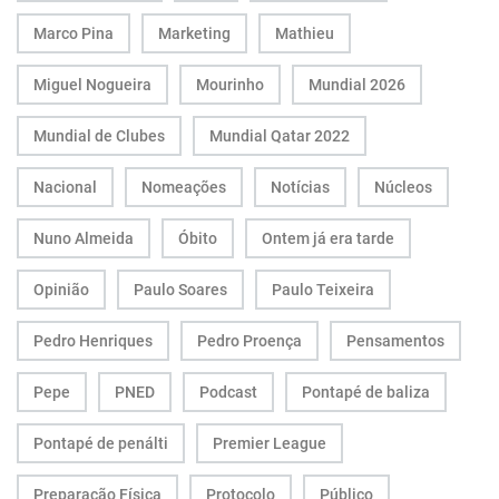
Marco Pina
Marketing
Mathieu
Miguel Nogueira
Mourinho
Mundial 2026
Mundial de Clubes
Mundial Qatar 2022
Nacional
Nomeações
Notícias
Núcleos
Nuno Almeida
Óbito
Ontem já era tarde
Opinião
Paulo Soares
Paulo Teixeira
Pedro Henriques
Pedro Proença
Pensamentos
Pepe
PNED
Podcast
Pontapé de baliza
Pontapé de penálti
Premier League
Preparação Física
Protocolo
Público