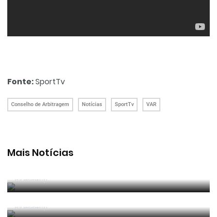
Fonte:
SportTv
Conselho de Arbitragem
Notícias
SportTv
VAR
Mais Notícias
João Pinheiro radiante com ida ao Mundial: «É o
momento mais alto da minha carreira»
Por RefereeTip
João Pinheiro nomeado pela FIFA para o Mundial
2026
Por RefereeTip